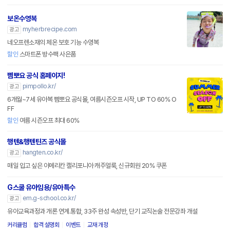
보온수영복
myherbrecipe.com
광고
네오프렌소재의 체온 보호 기능 수영복
할인
스마트폰 방수팩 사은품
삠뽀요 공식 홈페이지!
pimpollo.kr/
광고
6개월~7세 유아복 삠뽀요 공식몰, 여름시즌오프 시작, UP TO 60% O
FF
할인
여름 시즌오프 최대 60%
행텐&행텐틴즈 공식몰
hangten.co.kr/
광고
매일 입고 싶은 아메리칸 캘리포니아 캐주얼룩, 신규회원 20% 쿠폰
G스쿨 유아임용/유아특수
em.g-school.co.kr/
광고
유아교육과정과 개론 연계.통합, 33주 완성 속성반, 단기 교직논술 전문강좌 개설
커리큘럼
합격 설명회
이벤트
교재 개정