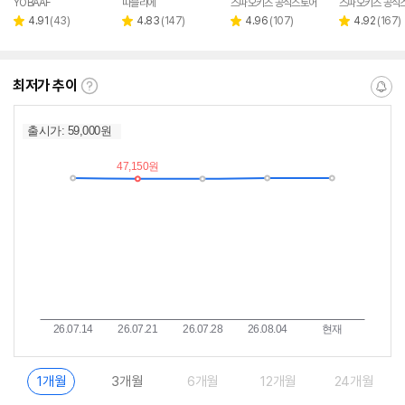
YOBAAF
따블리에
스파오키즈 공식스토어
스파오키즈 공식
네이버
페이
리
리
리
리
4.91
(
43
)
4.83
(
147
)
4.96
(
107
)
4.92
(
167
)
별
별
별
별
뷰
뷰
뷰
뷰
점
점
점
점
수
수
수
수
최저가 추이
최
알
저
림
가
받
추
는
이
중
란?
1개월
3개월
6개월
12개월
24개월