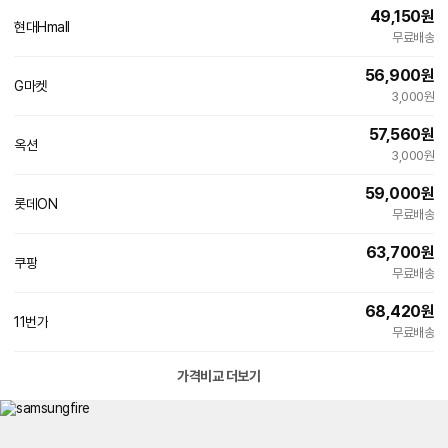
49,150
원
현대Hmall
무료배송
56,900
원
G마켓
빠른배송
3,000원
57,560
원
옥션
빠른배송
3,000원
59,000
원
롯데ON
무료배송
63,700
원
쿠팡
무료배송
68,420
원
11번가
무료배송
가격비교 더보기