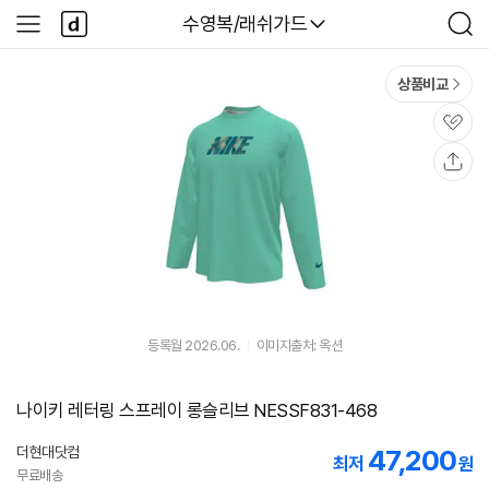
본문 바로가기
다
다나와
수영복/래쉬가드
사
검
나
이
색
와
드
메
메
상품비교
인
뉴
관
심
공
유
등록월 2026.06.
이미지출처: 옥션
나이키 레터링 스프레이 롱슬리브 NESSF831-468
더현대닷컴
47,200
최저
원
무료배송