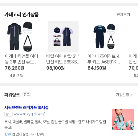
카테고리 인기상품
전체보기
아레나 킥앤풀 여아
배럴 여아 반팔 3부
아레나 조이리브 4
아레
동 3부 반신 슈트 키
반신 키트 B6SKSK
부 키트 A6BB1KB
반신 
트 A5SG1KG03BL
T301DNV
02NVY
1GL
78,260
원
98,100
원
84,150
원
70,
K
4.8
(23)
5.
파워링크
가입신청
광고
서핑브랜드 래쉬가드 록시걸
www.roxygirl.tv/m/
광고
록시, 퀵실버, 빌라봉, 헐리, 오닐, 립컬 글로벌 서핑브랜드 래쉬가드 당일
출고!
할인
앱 결제 5% 추가 할인!