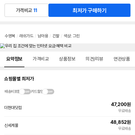
최저가 구매하기
가격비교
11
수영복
/
래쉬가드
/
남아용
/
긴팔
/
색상
:
그린
메뉴 네비게이션
요약정보
가격비교
상품정보
의견/리뷰
연관상품
쇼핑몰별 최저가
배송비포함
카드할인
47,200
원
더현대닷컴
무료배송
48,852
원
신세계몰
무료배송