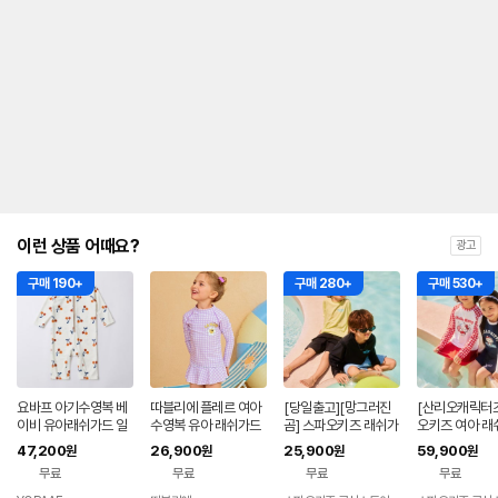
이런 상품 어때요?
광고
구매 190+
구매 280+
구매 530+
요바프 아기수영복 베
따블리에 플레르 여아
[당일출고][망그러진
[산리오캐릭터즈
이비 유아래쉬가드 일
수영복 유아 래쉬가드
곰] 스파오키즈 래쉬가
오키즈 여아 래
체형 / BIG체리
세트
드 상의 SPARG37K
세트 SPARG3
47,200
26,900
25,900
59,900
원
원
원
원
U2
무료
무료
무료
무료