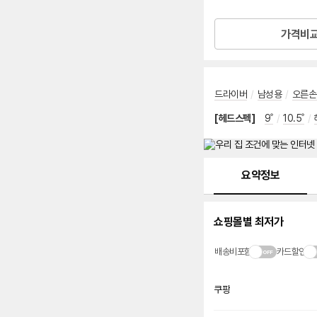
로켓배송
가격비
드라이버
/
남성용
/
오른손
[헤드스펙]
9˚
/
10.5˚
/
메뉴 네비게이션
요약정보
쇼핑몰별 최저가
배송비포함
카드할인
쿠팡