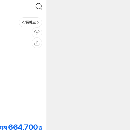
검
색
상품비교
관
심
공
유
664,700
최저
원