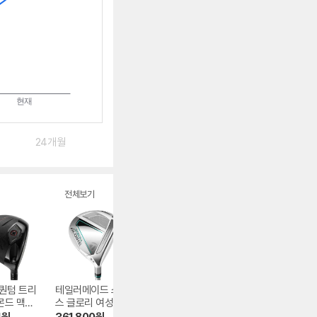
24개월
전체보기
퀀텀 트리
테일러메이드 스텔
미즈노 JPX-800 A
테일러메이드 스
몬드 맥스
스 글로리 여성용
D 포지드 아이언 8
이더 GT 실버 SB
 중고
페어웨이우드 중고
개 중고
퍼터 중고