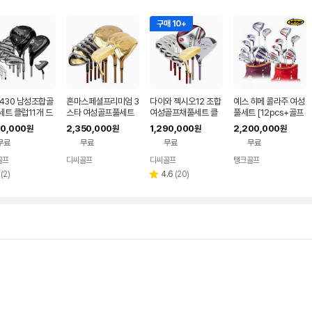
구매 10+
G430 남성조합골
혼마스페셜프리미엄 3
다이와 젝시오12 조합
예스 히메 콜라주 여성
트 클럽11개 드
스타 여성골프풀세트
여성골프채풀세트 클
풀세트 [12pcs+골프
1 유틸1 6I 퍼터
클럽12개 드라이버 3
럽11개 드라이버 4번
백세트/퍼플 레드]
80,000
2,350,000
1,290,000
2,200,000
원
원
원
원
번 5번우드 8I 퍼터
유틸 8아이언 퍼터
무료
무료
무료
무료
골프
디씨골프
디씨골프
탱크골프
네이버
네이버
네이버
페이
페이
페이
리
리
(
2
)
4.6
(
20
)
별
뷰
뷰
점
수
수