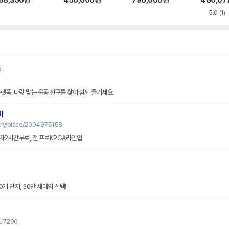
68,350
원
450,000
원
796,000
원
480,07
고
5.0
(1)
트
랫폼. 나랑 맞는 운동 친구를 찾아 함께 즐기세요!
미
try/place/2004975158
주차2시간무료, 전 프로KPGA라인업
0개 단지, 30만 세대의 선택!
su7290