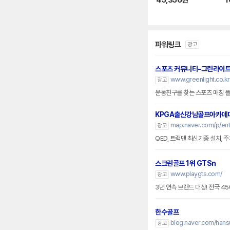
45,356
원
1
파워링크
광고
스포츠 커뮤니티-그린라이
www.greenlight.co.kr
광고
운동친구를 찾는 스포츠 매칭 플
KPGA출신강남골프아카데
map.naver.com/p/en
광고
QED, 트랙맨 최신기종 설치, 
스크린골프 1위 GTSn
www.playgts.com/
광고
3년 연속 브랜드 대상! 전국 45
한수골프
blog.naver.com/han
광고