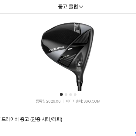
다나와
중고 클럽
1
2
3
4
등록월 2026.06.
이미지출처: SSG.COM
K 드라이버 중고 (인증 시타/리퍼)