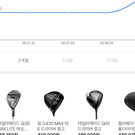
3개월
6개월
12개월
일러메이드 Qi35
핑 G430 MAX 10
테일러메이드 Qi10
캘러웨이 
AX LITE 여성용
K 드라이버 중고
드라이버 중고
플다이아
레스큐 유틸리티 중
드라이버