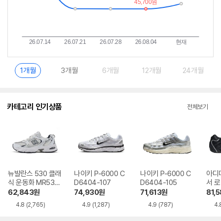
1개월
3개월
6개월
12개월
24개월
카테고리 인기상품
전체보기
뉴발란스 530 클래
나이키 P-6000 C
나이키 P-6000 C
아디
식 운동화 MR530
D6404-107
D6404-105
서 로
SG
62,843
원
74,930
원
71,613
원
81,5
4.8
(2,765)
4.9
(1,287)
4.9
(787)
4.