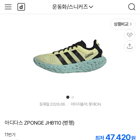
본문 바로가기
다
다나와
운동화/스니커즈
사
검
나
이
색
와
드
메
메
상품비교
인
뉴
관
심
공
유
1
2
등록월 2026.06.
이미지출처: 롯데ON
아디다스 ZPONGE JH8110 (병행)
11번가
47,420
최저
원