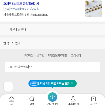
후지쿠라샤프트 공식홈페이지
www.fujikurashaft.co.kr
광고
세계의 톱 프로들의 신뢰. Fujikura Shaft
빠른배송 안내
법적고지 안내
PC버전
로그인
개인정보처리방침
고객센터
(주) 커넥트웨이브
인터넷 가입 비교 서비스 오픈
NEW
닫기
이
전
페
이
지
홈
검색
인터넷·TV
마이페이지
최근본
로