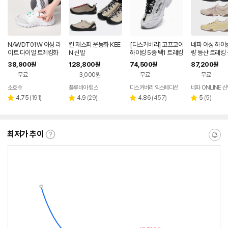
NAWDT01W 여성 라
킨 재스퍼 운동화 KEE
[디스커버리] 고프코어
네파 여성 하이
이트 다이얼 트레킹화
N 신발
하이킹 5종 택1 트레킹
량 등산 트레킹
등산화 운동화
화/운동화 DXSH481
38,900
128,800
74,500
87,200
원
원
원
원
4N
무료
3,000원
무료
무료
소호슈
플루비아 랩스
디스커버리 익스페디션
네파 ONLINE 
리
리
리
리
4.75
(
191
)
4.9
(
29
)
4.86
(
457
)
5
(
5
)
별
별
별
별
뷰
뷰
뷰
뷰
점
점
점
점
수
수
수
수
최저가 추이
최
알
저
림
가
받
추
는
이
중
란?