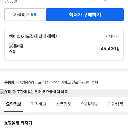
3,500원
최저가 구매하기
가격비교
56
멤버십/카드결제 최대 혜택가
자세히
45,430
가
원
격
운동화
/
여성용(W)
/
로우탑
/
색상: 아이스 옐로우+코어 블랙
메뉴 네비게이션
요약정보
가격비교
상품정보
의견/리뷰
연관상품
쇼핑몰별 최저가