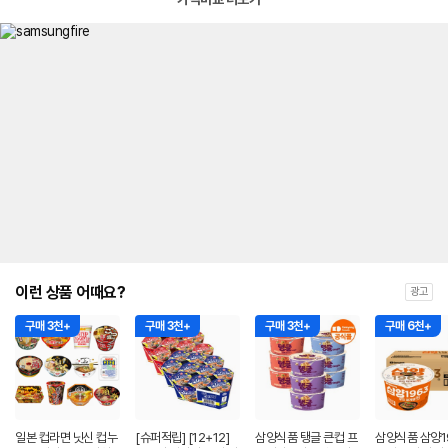
이런 상품 어때요?
광고
구매 3천+
구매 3천+
구매 3천+
구매 6천+
일본 컵라면 닛신 컵누
[슈퍼적립] [12+12]
삼양식품 탱글 큰컵 프
삼양식품 삼양1