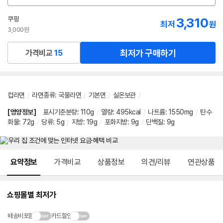
션
선
쿠팡
3,310
최저
원
택
3,000원
최저가 구매하기
가격비교
15
컵라면
/
라면종류
:
국물라면
/
기본면
/
실온보관
/
[영양정보]
표시기준분량
:
110g
/
열량
:
495kcal
/
나트륨
:
1550mg
/
탄수
화물
:
72g
/
당류
:
5g
/
지방
:
19g
/
포화지방
:
9g
/
단백질
:
9g
메뉴 네비게이션
요약정보
가격비교
상품정보
의견/리뷰
연관상품
쇼핑몰별 최저가
배송비포함
카드할인