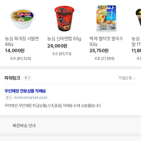
농심 육개장 사발면
농심 신라면컵 65g
백제 멸치맛 쌀국수
농심
86g
92g
발 11
26,060
원
14,000
원
25,750
원
11,8
5.0
(65,113)
4.9
(80,529)
4.8
(21,599)
4.
파워링크
가입신청
광고
무인매장 전용상품 직배송
m.moomarket.co.kr
광고
무마켓은 무인매장 취급상품(스낵,음료) 직배송 도매 쇼핑몰입니다.
빠른배송 안내