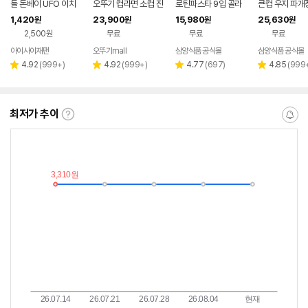
들 돈베이 UFO 이치
오뚜기 컵라면 소컵 진
로틴파스타 9입 골라
큰컵 우지 파개장
란
라면 매운맛/진라면순
담기 (갈릭쉬림프/바질
g, 16개
1,420
23,900
15,980
25,630
원
원
원
원
한맛/열라면 외 7종
토마토/머쉬룸크림/갈
2,500원
무료
무료
무료
릭오일)
아이사이재팬
오뚜기mall
삼양식품 공식몰
삼양식품 공식몰
네이버
페이
리
리
리
리
4.92
(
999+
)
4.92
(
999+
)
4.77
(
697
)
4.85
(
999
별
별
별
별
뷰
뷰
뷰
뷰
점
점
점
점
수
수
수
수
최저가 추이
최
알
저
림
가
받
추
는
이
중
란?