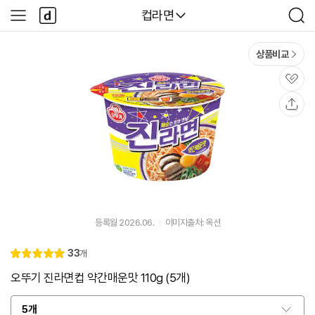
본문 바로가기
다
다나와
컵라면
사
검
나
이
색
와
드
메
메
상품비교
인
뉴
관
심
공
유
등록월 2026.06.
이미지출처: 옥션
리
33
개
별
5.
뷰
점
0
오뚜기 진라면컵 약간매운맛 110g (5개)
5개
옵