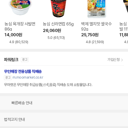
농심 육개장 사발면
농심 신라면컵 65g
백제 멸치맛 쌀국수
농심
86g
92g
발 11
26,060
원
14,000
원
25,750
원
11,8
5.0
(65,113)
4.9
(80,529)
4.8
(21,599)
4.
파워링크
가입신청
광고
무인매장 전용상품 직배송
m.moomarket.co.kr
광고
무마켓은 무인매장 취급상품(스낵,음료) 직배송 도매 쇼핑몰입니다.
빠른배송 안내
법적고지 안내