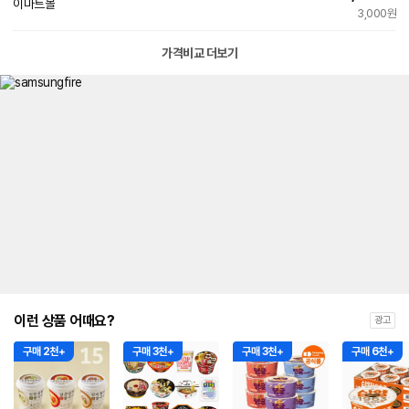
이마트몰
3,000원
가격비교 더보기
이런 상품 어때요?
광고
구매 2천+
구매 3천+
구매 3천+
구매 6천+