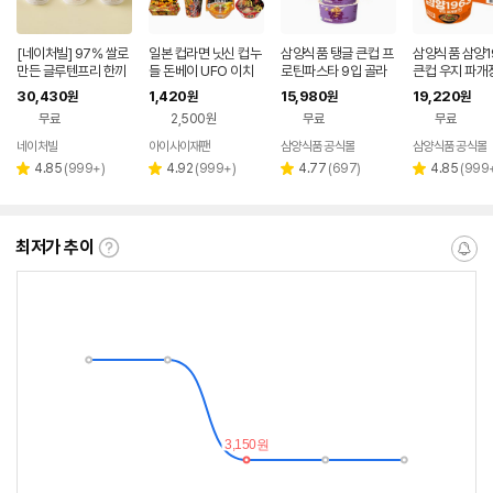
[네이처빌] 97% 쌀로
일본 컵라면 닛신 컵누
삼양식품 탱글 큰컵 프
삼양식품 삼양1
만든 글루텐프리 한끼
들 돈베이 UFO 이치
로틴파스타 9입 골라
큰컵 우지 파개장
든든 소컵 쌀국수 15개
란
담기 (갈릭쉬림프/바질
g, 12개
30,430
1,420
15,980
19,220
원
원
원
원
입 (맛선택)
토마토/머쉬룸크림/갈
무료
2,500원
무료
무료
릭오일)
네이처빌
아이사이재팬
삼양식품 공식몰
삼양식품 공식몰
네이버
페이
리
리
리
리
4.85
(
999+
)
4.92
(
999+
)
4.77
(
697
)
4.85
(
999
별
별
별
별
뷰
뷰
뷰
뷰
점
점
점
점
수
수
수
수
최저가 추이
최
알
저
림
가
받
추
는
이
중
란?