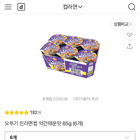
본문 바로가기
다
다나와
컵라면
사
검
나
이
색
와
드
메
메
상품비교
인
뉴
관
심
공
유
등록월 2026.06.
이미지출처: 옥션
리
182
개
별
5.
뷰
점
0
오뚜기 진라면컵 약간매운맛 65g (6개)
6개
옵