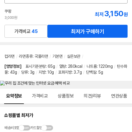
션
선
쿠팡
3,150
최저
원
택
3,000원
최저가 구매하기
가격비교
45
컵라면
/
라면종류
:
국물라면
/
기본면
/
실온보관
/
[영양정보]
표시기준분량
:
65g
/
열량
:
280kcal
/
나트륨
:
1220mg
/
탄수화
물
:
43g
/
당류
:
3g
/
지방
:
10g
/
포화지방
:
3.7g
/
단백질
:
5g
메뉴 네비게이션
요약정보
가격비교
상품정보
의견/리뷰
연관상품
쇼핑몰별 최저가
배송비포함
카드할인