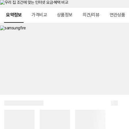
메뉴 네비게이션
요약정보
가격비교
상품정보
의견/리뷰
연관상품