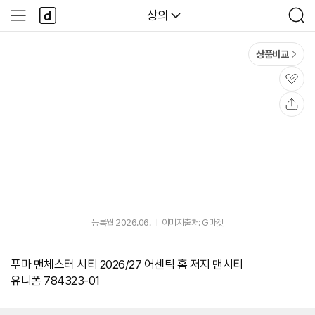
본문 바로가기
다
다나와
상의
사
검
나
이
색
와
드
메
메
상품비교
인
뉴
관
심
공
유
등록월 2026.06.
이미지출처: G마켓
푸마 맨체스터 시티 2026/27 어센틱 홈 저지 맨시티
유니폼 784323-01