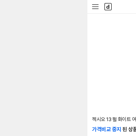
본문 바로가기
다
사
나
이
와
드
메
메
인
뉴
젝시오 13 펄 화이트 
가격비교 중지
된 상