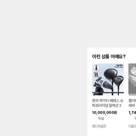
이런 상품 어때요?
혼마 부가티 베레스 슈
캘러웨
퍼프리미엄 컬렉션 3
레바
스타 골프클럽 풀세트
10P
10,000,000
1,7
원
남성용 혼마골프한국
웨이
무료
지점
애드파골프
더골