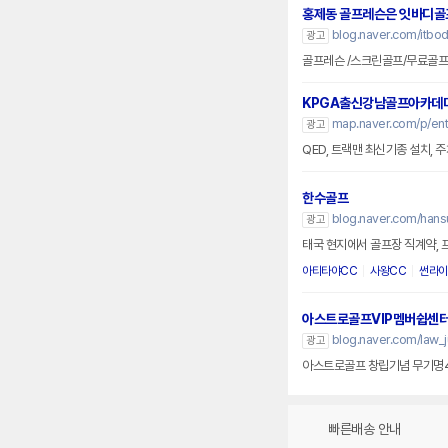
홍제동 골프레슨은 잇바디골
blog.naver.com/itbod
광고
골프레슨 /스크린골프/무료골
KPGA출신강남골프아카데
map.naver.com/p/en
광고
QED, 트랙맨 최신기종 설치, 
한수골프
blog.naver.com/han
광고
태국 현지에서 골프장 직계약, 
아티타야CC
사왕CC
썬라이
아스트로골프VIP멤버쉽센
blog.naver.com/law_
광고
아스트로골프 창립기념 무기명4
빠른배송 안내