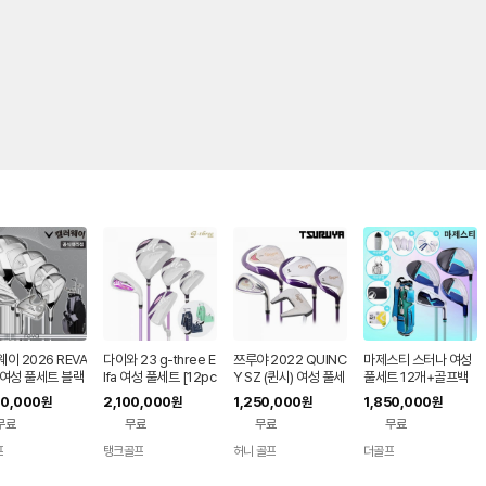
이 2026 REVA
다이와 23 g-three E
쯔루야 2022 QUINC
마제스티 스터나 여성
 여성 풀세트 블랙
lfa 여성 풀세트 [12pc
Y SZ (퀸시) 여성 풀세
풀세트 12개+골프백
CS+골프백 [캘러
+골프백세트]
트 [12pcs+골프백세
세레니티그린 (병행)
40,000
2,100,000
1,250,000
1,850,000
원
원
원
원
코리아]
트]
무료
무료
무료
무료
프
탱크골프
허니 골프
더골프