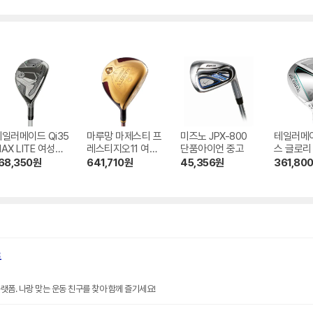
일러메이드 Qi35
마루망 마제스티 프
미즈노 JPX-800
테일러메
AX LITE 여성용
레스티지오11 여성
단품아이언 중고
스 글로리
레스큐 유틸리티 중
용 페어웨이우드 중
페어웨이
68,350
원
641,710
원
45,356
원
361,80
고
고
트
랫폼. 나랑 맞는 운동 친구를 찾아 함께 즐기세요!