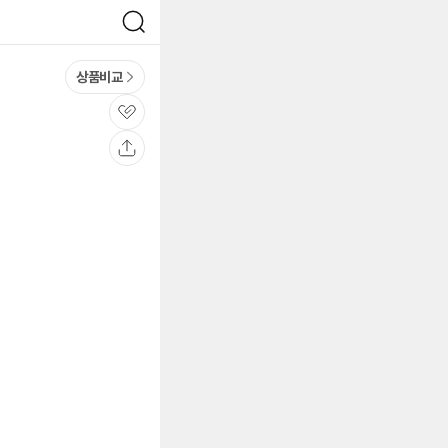
검
색
상품비교
관
심
공
유