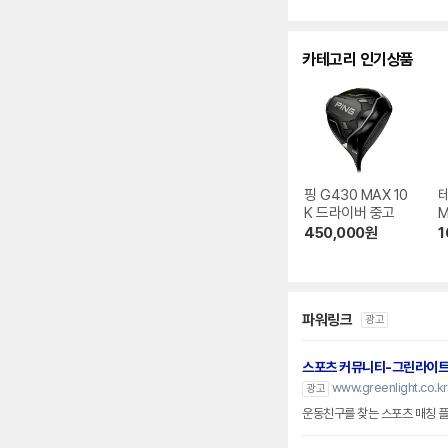
카테고리 인기상품
핑 G430 MAX 10
테
K 드라이버 중고
M
450,000
원
1
파워링크
광고
스포츠 커뮤니티-그린라이
www.greenlight.co.kr
광고
운동친구를 찾는 스포츠 매칭 플