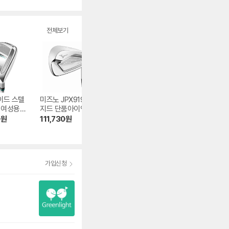
뷰
점
수
전체보기
이드 스텔
미즈노 JPX919 포
캘러웨이 에픽 플래
미즈노 JPX-800 
 여성용
지드 단품아이언 중
시 스타 드라이버
D 포지드 아이언 
우드 중고
고
헤드 중고
개 중고
0
원
111,730
원
172,150
원
560,680
원
가입신청