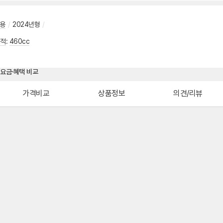
용
/
2024년형
/
적
:
460cc
가격비교
상품정보
의견/리뷰