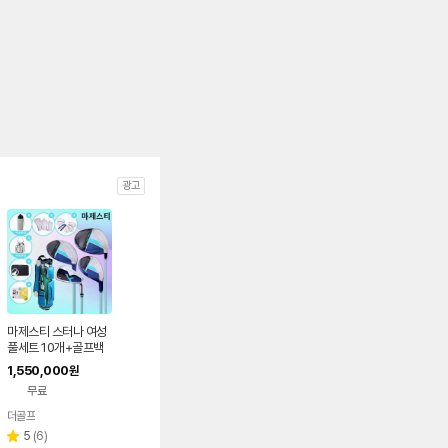
광고
마제스티 스터나 여성
풀세트 10개+골프백
세레니티그린 (병행)
1,550,000
원
무료
더골프
리
5
(
6
)
별