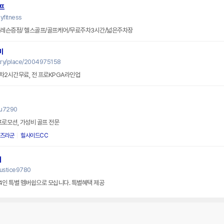
프
yfitness
프레슨증정/ 헬스골프/골프케어/무료주차3시간/넓은주차장
미
try/place/2004975158
주차2시간무료, 전 프로KPGA라인업
su7290
프로모션, 가성비 골프 전문
즈라군
힐사이드CC
터
justice9780
인 특별 멤버쉽으로 모십니다. 특별혜택 제공