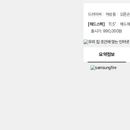
드라이버
/
여성용
/
오른손
[헤드스펙]
11.5˚
/
헤드체
출시가
출시가: 990,000원
메뉴 네비게이션
요약정보