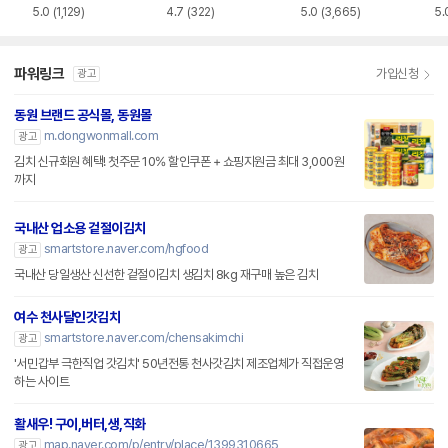
5.0
(1,129)
4.7
(322)
5.0
(3,665)
5.
파워링크
가입신청
광고
동원 브랜드 공식몰, 동원몰
m.dongwonmall.com
광고
김치 신규회원 혜택! 첫주문 10% 할인쿠폰 + 쇼핑지원금 최대 3,000원
까지
국내산 업소용 겉절이김치
smartstore.naver.com/hgfood
광고
국내산 당일생산 신선한 겉절이김치 생김치 8kg 재구매 높은 김치
여수 천사달인갓김치
smartstore.naver.com/chensakimchi
광고
'서민갑부 극한직업 갓김치' 50년전통 천사갓김치 제조업체가 직접운영
하는 사이트
활새우! 구이,버터,생,직화
map.naver.com/p/entry/place/1399310665
광고