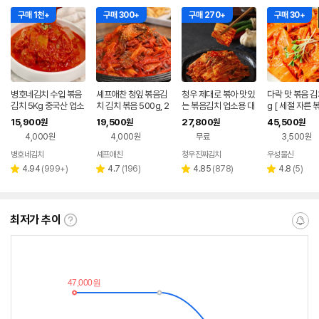
구매 1천+
구매 300+
구매 270+
구매 30+
병호네김치 수입 볶음
셰프애찬 청잎 볶음김
청우 제대로 볶아 맛있
다락 맛 볶음 김
김치 5Kg 중국산 업소
치 김치 볶음 500g, 2
는 볶음김치 업소용 대
g [ 세절 자른 
용
개
용량 찌개용 중국산 수
른 빠른조리가능
15,900
19,500
27,800
45,500
원
원
원
원
입 5kg, 1개
산 식자재 ]
4,000원
4,000원
무료
3,500원
병호네김치
셰프애찬
청우진짜김치
우성물산
리
리
리
리
4.94
(
999+
)
4.7
(
196
)
4.85
(
878
)
4.8
(
5
)
별
별
별
별
뷰
뷰
뷰
뷰
점
점
점
점
수
수
수
수
최저가 추이
최
알
저
림
가
받
추
는
이
중
란?