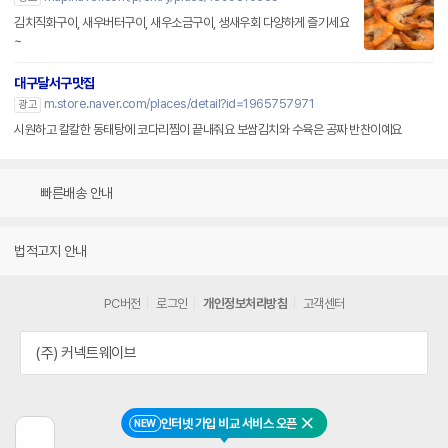
김치직화구이, 새우버터구이, 새우소금구이, 생새우회 다양하게 즐기세요
~
대구달서구맛집
m.store.naver.com/places/detail?id=1965757971
광고
시원하고 칼칼한 동태탕에 코다리찜이 끝내줘요 보쌈김치와 수육은 공짜 반찬이예요
빠른배송 안내
법적고지 안내
PC버전
로그인
개인정보처리방침
고객센터
(주) 커넥트웨이브
인터넷 가입 비교 서비스 오픈
NEW
닫기
이