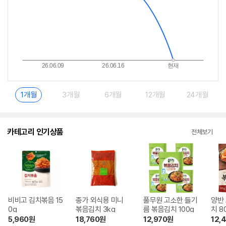
1개월
3개월
6개월
12개월
24개월
카테고리 인기상품
전체보기
비비고 김치볶음 15
종가 외식용 미니
풀무원 고소한 들기
양반
0g
볶음김치 3kg
름 볶음김치 100g
치 8
5,960
원
18,760
원
12,970
원
12,