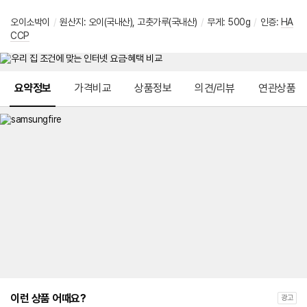
오이소박이
/
원산지
:
오이(국내산), 고춧가루(국내산)
/
무게
:
500g
/
인증
:
HA
CCP
메뉴 네비게이션
요약정보
가격비교
상품정보
의견/리뷰
연관상품
이런 상품 어때요?
광고