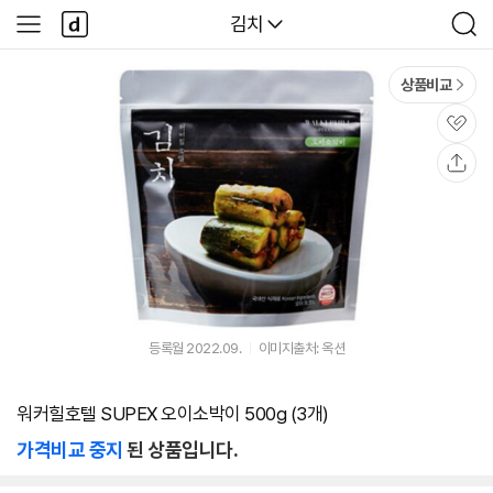
본문 바로가기
다
다나와
김치
사
검
나
이
색
와
드
메
메
상품비교
인
뉴
관
심
공
유
등록월 2022.09.
이미지출처: 옥션
워커힐호텔 SUPEX 오이소박이 500g (3개)
가격비교 중지
된 상품입니다.