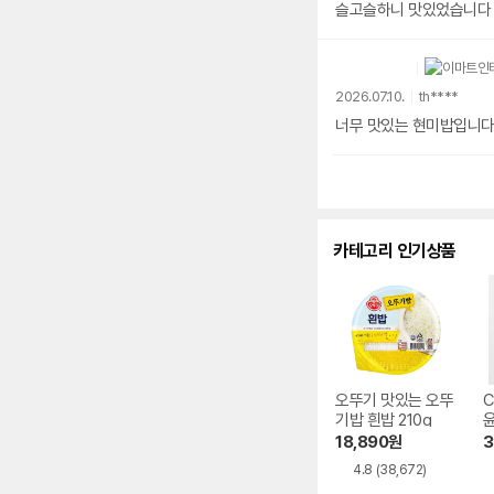
슬고슬하니 맛있었습니다
2026.07.10.
th****
너무 맛있는 현미밥입니다
카테고리 인기상품
오뚜기 맛있는 오뚜
기밥 흰밥 210g
윤
18,890
원
3
4.8
(38,672)