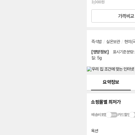
3,000원
가격비교
즉석밥
/
실온보관
/
현미(국
[영양정보]
표시기준분량
질
:
5g
메뉴 네비게이션
요약정보
쇼핑몰별 최저가
배송비포함
카드할인
옥션