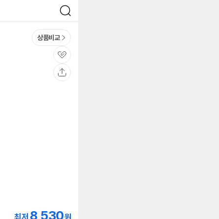
검
색
상품비교
관
심
공
유
8,530
최저
원