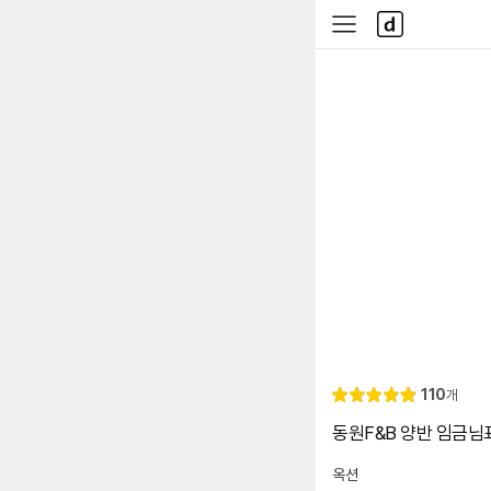
본문 바로가기
다
사
나
이
와
드
메
메
인
뉴
리
110
개
별
5.
뷰
점
0
동원F&B 양반 임금님표 
옥션