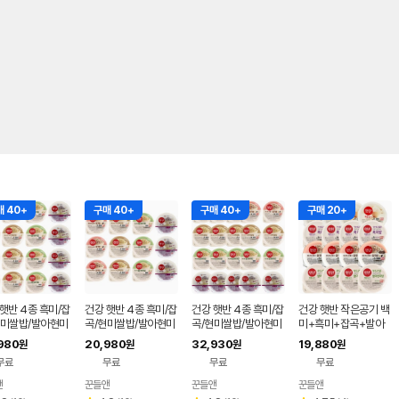
 40+
구매 40+
구매 40+
구매 20+
햇반 4종 흑미/잡
건강 햇반 4종 흑미/잡
건강 햇반 4종 흑미/잡
건강 햇반 작은공기 백
현미쌀밥/발아현미
곡/현미쌀밥/발아현미
곡/현미쌀밥/발아현미
미+흑미+잡곡+발아
현미
980
20,980
32,930
19,880
원
원
원
원
무료
무료
무료
무료
앤
꾼들앤
꾼들앤
꾼들앤
네이버
네이버
네이버
네이버