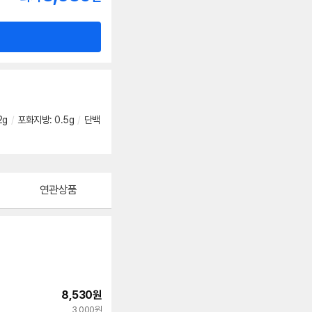
2g
/
포화지방
:
0.5g
/
단백
연관상품
8,530
원
3,000원