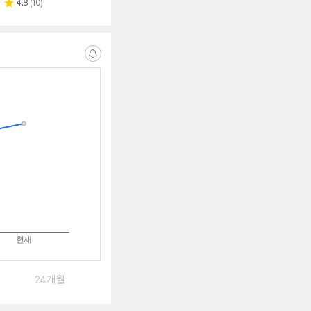
페이
리
4.8
(
10
)
별
뷰
점
수
알
림
받
는
중
24개월