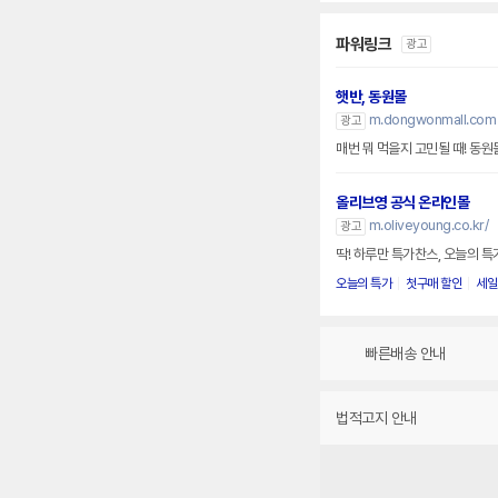
파워링크
광고
햇반, 동원몰
m.dongwonmall.com
광고
매번 뭐 먹을지 고민될 때! 동원
올리브영 공식 온라인몰
m.oliveyoung.co.kr/
광고
딱! 하루만 특가찬스, 오늘의 
오늘의 특가
첫구매 할인
세일
빠른배송 안내
법적고지 안내