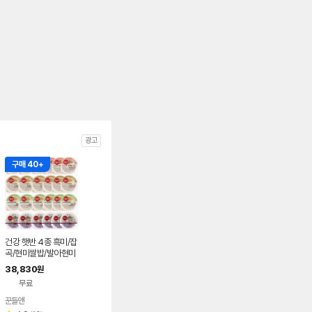
광고
구매 40+
건강 햇반 4종 흑미/잡
곡/현미쌀밥/발아현미
38,830
원
무료
꾼들앤
네이버