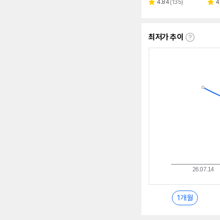
페이
리
4.84
(
135
)
4
별
별
뷰
점
점
수
최저가 추이
최
저
가
추
이
란?
1개월