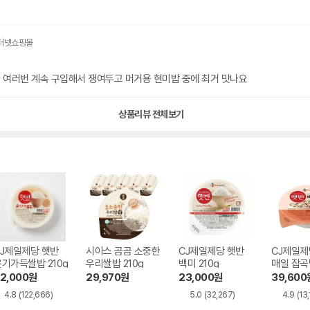
 여러번 계속 구입해서 쟁여두고 머거용 현미밥 중에 최거 맛나요
상품리뷰 전체보기
CJ제일제당 햇반
시아스 곰곰 소중한
CJ제일제당 햇반
CJ제일제
기가득쌀밥 210g
우리쌀밥 210g
백미 210g
매일 잡곡밥
2,000
원
29,970
원
23,000
원
39,600
4.8
(122,666)
5.0
(32,267)
4.9
(13,