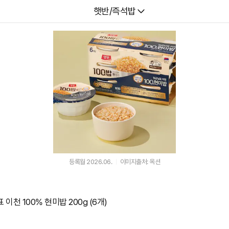
다나와
햇반/즉석밥
등록월 2026.06.
이미지출처: 옥션
이천 100% 현미밥 200g (6개)