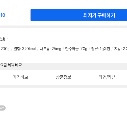
최저가 구매하기
10
산)
/
:
200g
/
열량
:
320kcal
/
나트륨
:
25mg
/
탄수화물
:
70g
/
당류
:
1g미만
/
지방
:
2.
가격비교
상품정보
의견/리뷰