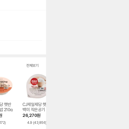
전체보기
당 햇반
CJ제일제당 햇반
CJ제일제당 햇반
CJ제일제당 햇반
 210g
백미 작은공기 130
백미 큰공기 300g
발아현미 작은공
g
130g
원
26,270
원
42,500
원
28,410
원
172)
4.9
(43,856)
4.8
(2,268)
5.0
(41,157)