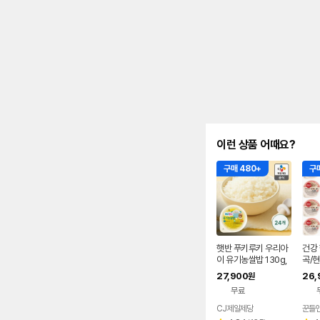
이런 상품 어때요?
구매 480+
구매
햇반 푸키루키 우리아
건강 
이 유기농쌀밥 130g,
곡/
24개 (100%국산, 안
27,900
26,
원
심용기)
무료
CJ제일제당
꾼들
네이버