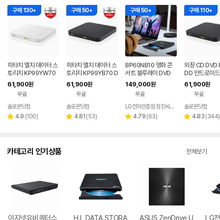
구매 130+
구매 50+
구매 50+
구매 110+
히타치 엘지 데이터 스
히타치 엘지 데이터 스
BP60NB10 영화 콘
외장 CD DVD 
토리지 KP99YW70
토리지 KP99YB70 D
서트 블루레이 DVD
DD 안드로이드
DVD 화이트 외장OD
VD 블랙 외장ODD C
플레이어 노트북 외장
트폰 지원 USB
61,900
61,900
149,000
61,900
원
원
원
원
D CD DVD 리핑 안드
D DVD 리핑 안드로이
ODD 맥 호환
블랙 히타치엘지
무료
무료
무료
무료
로이드
드
9YB70
솔로몬닷컴
솔로몬닷컴
LG전자인증점 정진씨앤에스
솔로몬닷컴
네이버
네이버
페이
페이
리
리
리
리
4.9
(
100
)
4.81
(
53
)
4.79
(
63
)
4.83
(
344
)
별
별
별
별
뷰
뷰
뷰
뷰
점
점
점
점
수
수
수
수
카테고리 인기상품
전체보기
이지넷유비쿼터스
H.L DATA STORA
ASUS ZenDrive U
LG전자