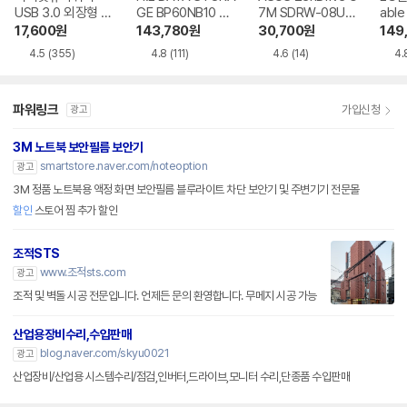
USB 3.0 외장형 D
GE BP60NB10 블
7M SDRW-08U7
able
VD-RW NEXT-20
루레이 외장ODD
M-U-B
Writ
17,600
원
143,780
원
30,700
원
149
0DVD-RW
0
4.5
(355)
4.8
(111)
4.6
(14)
4.
파워링크
가입신청
광고
3M 노트북 보안필름 보안기
smartstore.naver.com/noteoption
광고
3M 정품 노트북용 액정 화면 보안필름 블루라이트 차단 보안기 및 주변기기 전문몰
할인
스토어 찜 추가 할인
조적STS
www.조적sts.com
광고
조적 및 벽돌 시공 전문입니다. 언제든 문의 환영합니다. 무메지 시공 가능
산업용장비수리,수입판매
blog.naver.com/skyu0021
광고
산업장비/산업용 시스템수리/점검,인버터,드라이브,모니터 수리,단종품 수입판매