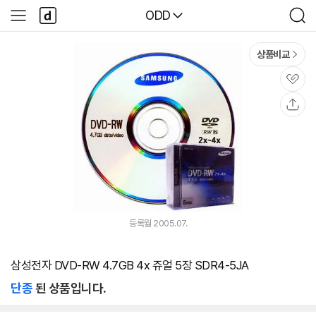
본문 바로가기
다
다나와
ODD
사
검
나
이
색
와
드
메
메
상품비교
인
뉴
관
심
공
유
등록월 2005.07.
삼성전자 DVD-RW 4.7GB 4x 쥬얼 5장 SDR4-5JA
단종
된 상품입니다.