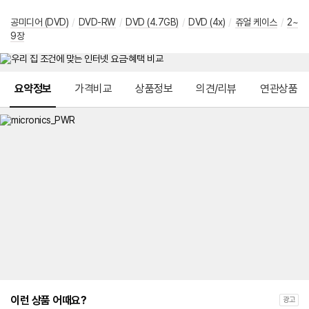
공미디어 (DVD)
/
DVD-RW
/
DVD (4.7GB)
/
DVD (4x)
/
쥬얼 케이스
/
2~
9장
메뉴 네비게이션
요약정보
가격비교
상품정보
의견/리뷰
연관상품
이런 상품 어때요?
광고