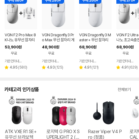
구매 680+
구매 280+
구매 260+
구매 370+
VGN F2 Pro Max 8
VGN Dragonfly3 Pr
VGN Dragonfly3 M
VGN F2 Ultra
K나노 유무선 잠자리
o Max 무선 잠자리 게
aster+ 무선 잠자리
나노 초고속충전
게이밍 마우스 화이트
이밍 마우스+젠더 화
게이밍 마우스+젠더
선 잠자리 게이
53,900
48,900
68,900
68,900
원
원
원
원
이트
화이트
스 화이트
무료
무료
무료
무료
가온인터내셔날
가온인터내셔날
가온인터내셔날
가온인터내셔날
네이버
네이버
네이버
페이
페이
페이
리
리
리
리
4.95
(
580
)
4.93
(
125
)
4.91
(
121
)
4.91
(
629
)
별
별
별
별
뷰
뷰
뷰
뷰
점
점
점
점
수
수
수
수
카테고리 인기상품
전체보기
ATK VXE R1 SE+
로지텍 G PRO X S
Razer Viper V4 P
로지텍
유무선 브라보텍
UPERLIGHT 2 (정
ro (정품)
CAL