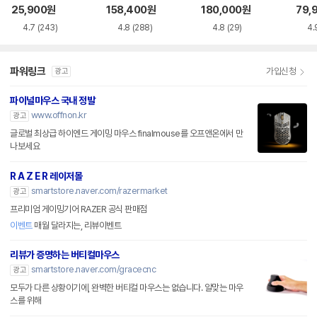
품)
25,900
원
158,400
원
180,000
원
79,
4.7
(243)
4.8
(288)
4.8
(29)
4.
파워링크
가입신청
광고
파이널마우스 국내 정발
www.offnon.kr
광고
글로벌 최상급 하이엔드 게이밍 마우스 finalmouse를 오프앤온에서 만
나보세요
R A Z E R 레이저몰
smartstore.naver.com/razermarket
광고
프리미엄 게이밍기어 RAZER 공식 판매점
이벤트
매월 달라지는, 리뷰이벤트
리뷰가 증명하는 버티컬마우스
smartstore.naver.com/gracecnc
광고
모두가 다른 상황이기에, 완벽한 버티컬 마우스는 없습니다. 알맞는 마우
스를 위해