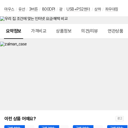
마우스
/
유선
/
3버튼
/
800DPI
/
광
/
USB+PS2젠더
/
상하
/
좌우대칭
메뉴 네비게이션
요약정보
가격비교
상품정보
의견/리뷰
연관상품
이런 상품 어때요?
광고