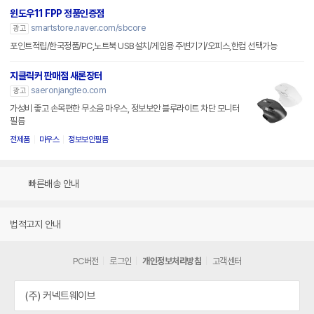
윈도우11 FPP 정품인증점
smartstore.naver.com/sbcore
광고
포인트적립/한국정품/PC,노트북 USB설치/게임용 주변기기/오피스,한컴 선택가능
지클릭커 판매점 새론장터
saeronjangteo.com
광고
가성비 좋고 손목편한 무소음 마우스, 정보보안 블루라이트 차단 모니터
필름
전제품
마우스
정보보안필름
빠른배송 안내
법적고지 안내
PC버전
로그인
개인정보처리방침
고객센터
(주) 커넥트웨이브