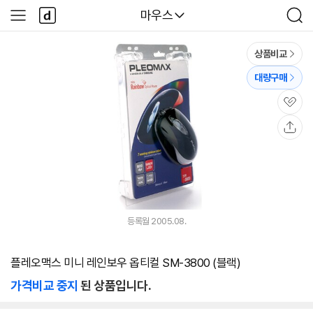
본문 바로가기
다
다나와
마우스
사
검
나
이
색
와
드
메
메
상품비교
인
뉴
대량구매
관
심
공
유
등록월 2005.08.
플레오맥스 미니 레인보우 옵티컬 SM-3800 (블랙)
가격비교 중지
된 상품입니다.