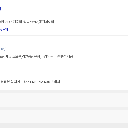
점
진, 3D스캔용역, 성능스캐너,공간데이터
품 문의
kr/
장비 및 소모품,라벨공장운영,다양한 관리 솔루션 제공
작 바코드 프린터 리본 먹지 제브라 ZT410 ZM400 스캐너