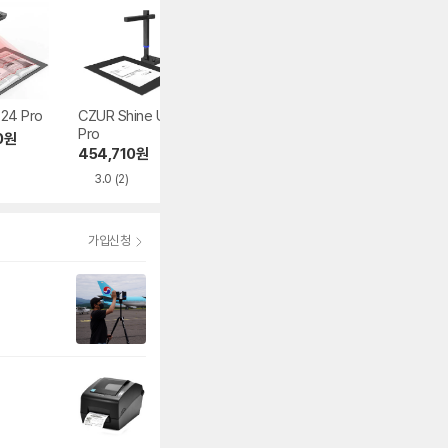
24 Pro
CZUR Shine Ultra
Canon R40 II
Canon DR-M160I
Pro
0
원
458,990
원
189,150
원
454,710
원
4.7
(3)
4.9
(16)
3.0
(2)
가입신청