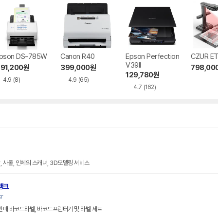
pson DS-785W
Canon R40
Epson Perfection
CZUR ET
V39II
91,200
원
399,000
원
798,00
129,780
원
4.9
(8)
4.9
(65)
4.7
(162)
 사물, 인체의 스캐너, 3D모델링 서비스
뱅크
kr
 판매 바코드라벨, 바코드프린터기 및 라벨 세트