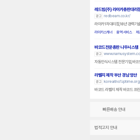
레드빔(주) 라이카총판대리
redbeam.co.kr/
광고
라이카1차대리점,18년 경력기술
라이카스캐너
용역 서비스
제
바코드전문총판 나무시스템
www.namusystem.co.
광고
자동인식시스템 전문기업,바코드
라벨지 제작 부산 경남 양산
koreaitno1.iptime.org
광고
바코드 라벨지 제
빠른배송 안내
법적고지 안내