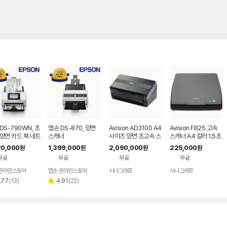
DS-790WN, 초
엡손 DS-870, 양면
Avision AD3100 A4
Avision FB25 고속
양면 카드 북 네트
스캐너
사이즈 양면 초고속 스
스캐너 A4 컬러 1.5초
 스캐너
캐너 100ppm/200i
20,000
1,399,000
2,090,000
225,000
원
원
원
원
pm
무료
무료
무료
무료
 온라인스토어
엡손 온라인스토어
시너그래프
시너그래프
네이버
네이버
페이
페이
리
리
.77
(
13
)
4.91
(
22
)
별
뷰
뷰
점
수
수