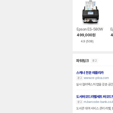
Epson ES-580W
E
499,000
원
4
4.9
(508)
파워링크
광고
스캐너 전문 레플리카
www.re-plica.com
광고
실사 컬러텍스처 맵을 갖춘 공간,
도서바코드라벨세트 바코드
m.barcode-bank.co.
광고
도서관 대여 서비스 관리 라벨,