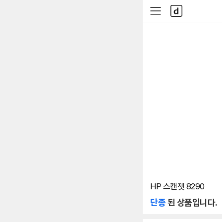
본문 바로가기
다
사
나
이
와
드
메
메
인
뉴
HP 스캔젯 8290
단종
된 상품입니다.