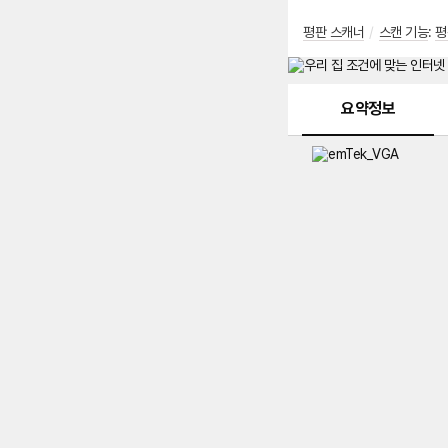
평판 스캐너
/
스캔 기능
:
평
메뉴 네비게이션
요약정보