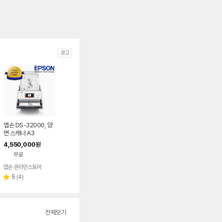
광고
엡손 DS-32000, 양
면 스캐너 A3
4,550,000
원
무료
엡손 온라인스토어
리
5
(
4
)
별
뷰
점
수
전체보기