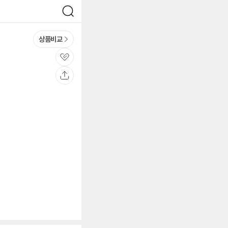
검
색
상품비교
관
심
공
유