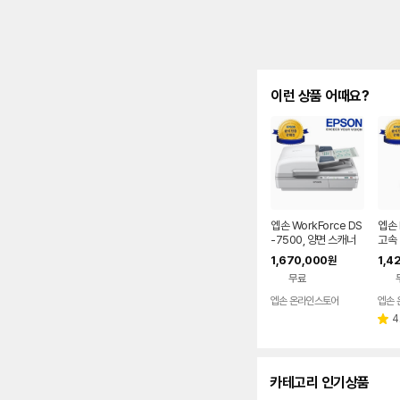
이런 상품 어때요?
엡손 WorkForce DS
엡손 
-7500, 양면 스캐너
고속 
워크
1,670,000
1,4
원
무료
엡손 온라인스토어
엡손
4
별
점
카테고리 인기상품