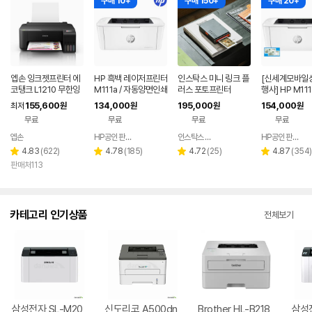
구매 10+
구매 150+
구매 20+
엡손 잉크젯프린터 에
HP 흑백 레이저프린터
인스탁스 미니 링크 플
[신세계모바일
코탱크 L1210 무한잉
M111a / 자동양면인쇄
러스 포토프린터
행사] HP M11
크
기능 제품도 선택가능
백 레이저프린터
155,600
134,000
195,000
154,000
최저
원
원
원
원
포함 WiFi무선
무료
무료
무료
무료
엡손
HP공인 판매점
인스탁스 스토어
HP공인 판매점
네이버
네이버
페이
페이
리
리
리
리
4.83
(
622
)
4.78
(
185
)
4.72
(
25
)
4.87
(
354
)
별
별
별
별
뷰
뷰
뷰
뷰
판매처113
점
점
점
점
수
수
수
수
카테고리 인기상품
전체보기
삼성전자 SL-M20
신도리코 A500dn
Brother HL-B218
삼성전