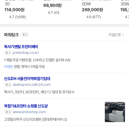
30
0DW
30
98,800
원
114,000
원
269,000
원
155
4.7
(41)
4.7
(1,668)
4.9
(677)
4.
파워링크
가입신청
광고
복사기렌탈 프린터베이
printerbay.co.kr/
광고
1개월 무료 이벤트중, 신속하고 친절한 설치와 A/S
이벤트
렌탈 계약시 1개월 무료
신도DH 서울전지역복합기임대
daehayoon.cafe24.com
광고
복사기, 프린터, 3D프린터, 세단기 / 임대 및 유지보수
복합기&프린터 쇼핑몰 신도샵
www.sindoshop.com
광고
고양일산파주 신도리코총판 (임대/판매/서비스)