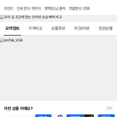
프린터
/
인쇄 방식
:
레이저
/
흑백(모노) 출력
/
연결방식
:
USB
메뉴 네비게이션
요약정보
가격비교
상품정보
의견/리뷰
연관상품
이런 상품 어때요?
광고