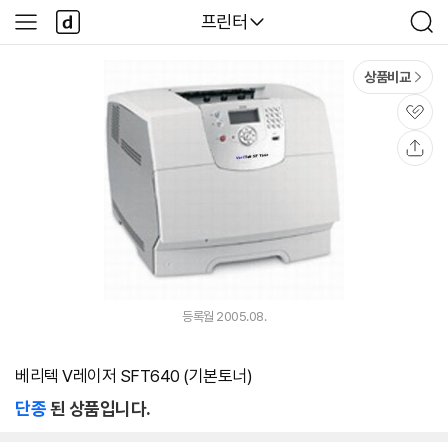
본문 바로가기
다
다나와
프린터
사
검
나
이
색
와
드
메
메
상품비교
인
뉴
관
심
공
유
등록월 2005.08.
베리텍 V레이저 SFT640 (기본토너)
단종
된 상품입니다.