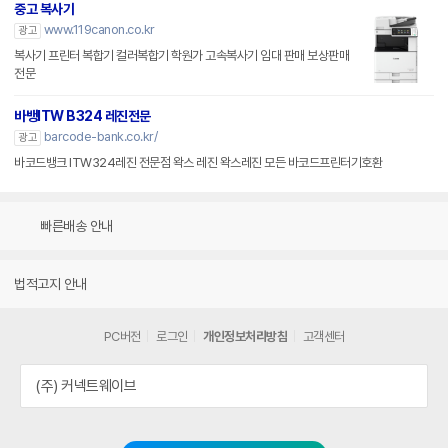
중고 복사기
www.119canon.co.kr
광고
복사기 프린터 복합기 컬러복합기 학원가 고속복사기 임대 판매 보상판매
전문
바뱅ITW B324 레진전문
barcode-bank.co.kr/
광고
바코드뱅크 ITW324레진 전문점 왁스 레진 왁스레진 모든 바코드프린터기호환
빠른배송 안내
법적고지 안내
PC버전
로그인
개인정보처리방침
고객센터
(주) 커넥트웨이브