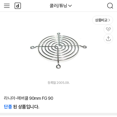
본문 바로가기
다
다나와
쿨러/튜닝
사
검
나
이
색
와
드
메
메
상품비교
인
뉴
관
심
공
유
등록월 2005.09.
라니아-에버쿨 90mm FG 90
단종
된 상품입니다.