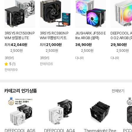
3RSYS RC1500N P
3RSYS RC380N P
JIUSHARK JF550 E
DEEPCOOL 
WM 쌍철봉 LITE
WM 무뽑방지 키트
lite ARGB (블랙)
0 G2 ARGB 
42,040
21,000
36,900
29,500
최저
원
최저
원
원
원
2,500원
2,500원
2,500원
2,500원
3RSYS
3RSYS
다나와
다나와
네이버
네이버
페이
페이
리
5
(
1
)
판매처36
별
뷰
판매처99
점
수
카테고리 인기상품
전체보기
DEEPCOOL AG6
DEEPCOOL AG4
Thermalright Pee
PCC