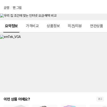
공랭
/
팬 그릴
메뉴 네비게이션
요약정보
가격비교
상품정보
의견/리뷰
연관상품
이런 상품 어때요?
광고