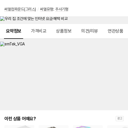
써멀컴파운드(그리스)
/
써멀유형
:
주사기형
메뉴 네비게이션
요약정보
가격비교
상품정보
의견/리뷰
연관상품
이런 상품 어때요?
광고