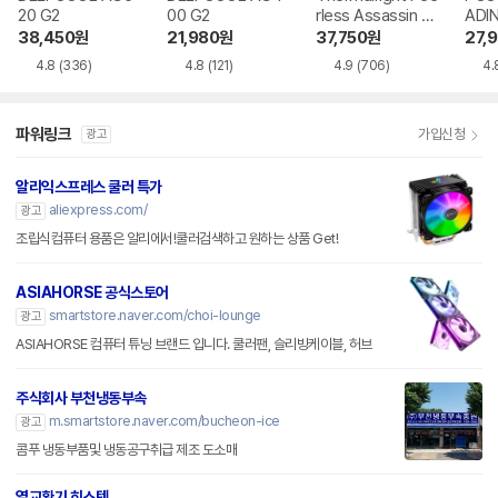
20 G2
00 G2
rless Assassin 12
ADI
0 SE 서린
38,450
원
21,980
원
37,750
원
27,
4.8
(336)
4.8
(121)
4.9
(706)
4.
파워링크
가입신청
광고
알리익스프레스 쿨러 특가
aliexpress.com/
광고
조립식컴퓨터 용품은 알리에서!쿨러검색하고 원하는 상품 Get!
ASIAHORSE 공식스토어
smartstore.naver.com/choi-lounge
광고
ASIAHORSE 컴퓨터 튜닝 브랜드 입니다. 쿨러팬, 슬리빙케이블, 허브
주식회사 부천냉동부속
m.smartstore.naver.com/bucheon-ice
광고
콤푸 냉동부품및 냉동공구취급 제조 도소매
열교환기 히스텍