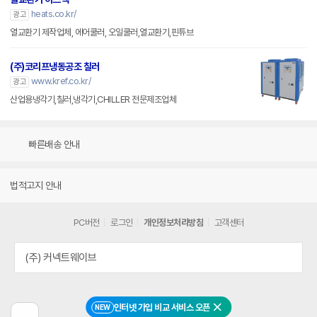
heats.co.kr/
광고
열교환기 제작업체, 에어쿨러, 오일쿨러,열교환기,핀튜브
(주)코리프냉동공조 칠러
www.kref.co.kr/
광고
산업용냉각기,칠러,냉각기,CHILLER 전문제조업체
빠른배송 안내
법적고지 안내
PC버전
로그인
개인정보처리방침
고객센터
(주) 커넥트웨이브
인터넷 가입 비교 서비스 오픈
NEW
닫기