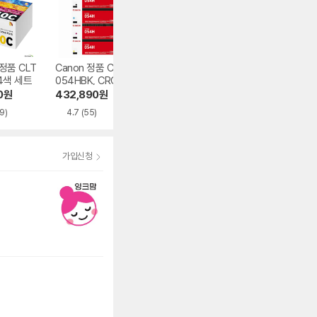
정품 CLT
Canon 정품 CRG-
Brother 정품 TN-
삼성전자 정품 ML
 4색 세트
054HBK, CRG-0
269BK 검정
-K250S 검정
54HC, CRG-054
0
원
432,890
원
92,000
원
96,760
원
HM, CRG-054HY
9)
4.7
(55)
5.0
(1)
4.8
(248)
4색 세트
가입신청