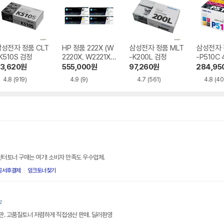
성전자 정품 CLT
HP 정품 222X (W
삼성전자 정품 MLT
삼성전자 
K510S 검정
2220X, W2221X,
-K200L 검정
-P510C
W2222X, W2223
3,620
원
555,000
원
97,260
원
284,95
X) 4색 세트
4.8
(919)
4.9
(9)
4.7
(561)
4.8
(40
린터토너 구매는 여기! 소비자 만족도 우수업체.
공서후결제
잉크토너찿기
z
직판. 고품질토너 저렴하게 직접생산 판매. 딜러환영