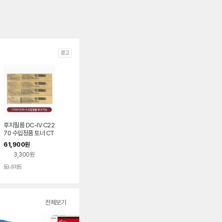
광고
후지필름 DC-IV C22
70 수입정품 토너 CT
201370 키슈, 세이토
61,900
원
3,300원
토너마트
전체보기