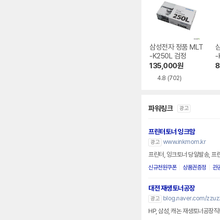
삼성전자 정품 MLT
삼
-K250L 검정
-
135,000
원
8
4.8
(702)
파워링크
광고
프린터토너 잉크맘
www.inkmom.kr
광고
프린터, 잉크토너 당일발송, 프
신규천원쿠폰
상품권증정
관
대전 재생토너공장
blog.naver.com/zzuz
광고
HP, 삼성, 캐논 재생토너공장