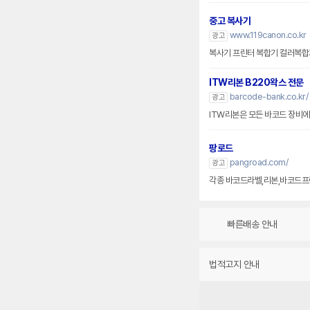
중고 복사기
www.119canon.co.kr
광고
복사기 프린터 복합기 컬러복합
ITW리본 B220왁스 전문
barcode-bank.co.kr/
광고
ITW리본은 모든 바코드 장비에 호
팡로드
pangroad.com/
광고
각종 바코드라벨,리본,바코드프
빠른배송 안내
법적고지 안내