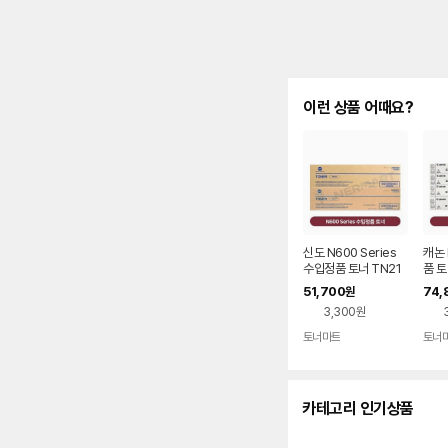
이런 상품 어때요?
신도 N600 Series
캐논 
수입정품 토너 TN21
품 토
7,TN414 (BIZ 028,
20~
51,700
74,
원
283)
22,
3,300원
5)
토너마트
토너
카테고리 인기상품