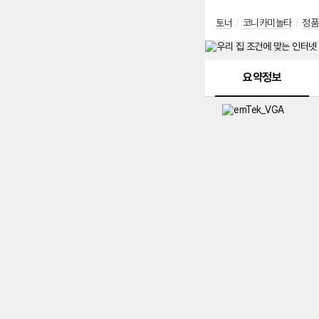
토너
/
코니카미놀타
/
정품
메뉴 네비게이션
요약정보