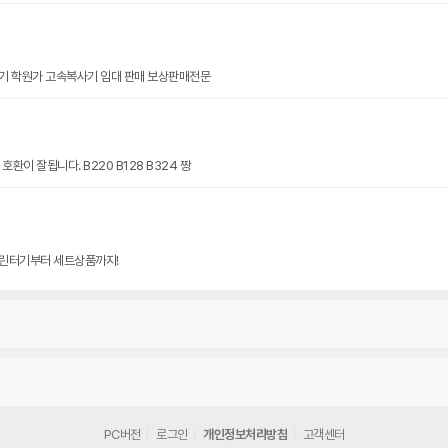
기 학원가 고속복사기 임대 판매 보상판매전문
환이 잘됩니다. B220 B128 B324 짱
린터기부터 세트상품까지!
PC버전
로그인
개인정보처리방침
고객센터