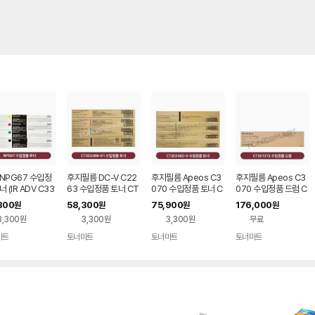
NPG67 수입정
후지필름 DC-V C22
후지필름 Apeos C3
후지필름 Apeos C3
너 (IR ADV C33
63 수입정품 토너 CT
070 수입정품 토너 C
070 수입정품 드럼 C
3730, DX C38
202488~91 마블
T203582-5 쇼부
T351312 쇼부
800
58,300
75,900
176,000
원
원
원
원
3830,3826,383
3,300원
3,300원
3,300원
무료
마트
토너마트
토너마트
토너마트