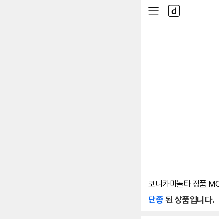
본문 바로가기
다
사
나
이
와
드
메
메
인
뉴
코니카미놀타 정품 MC
단종
된 상품입니다.