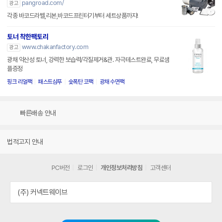
pangroad.com/
광고
각종 바코드라벨,리본,바코드프린터기부터 세트상품까지!
토너 착한팩토리
www.chakanfactory.com
광고
광채 약산성 토너, 강력한 보습력/각질제거&관. 자극테스트완료, 무료샘
플증정
핑크 리얼팩
패스트샴푸
숯폭탄 코팩
광채 수면팩
빠른배송 안내
법적고지 안내
PC버전
로그인
개인정보처리방침
고객센터
(주) 커넥트웨이브