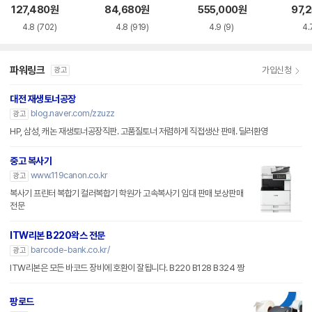
W2222X, W2223
127,480
원
84,680
원
555,000
원
97,
X) 4색 세트
4.8
(702)
4.8
(919)
4.9
(9)
4.
파워링크
가입신청
광고
대전 재생토너공장
blog.naver.com/zzuzz
광고
HP, 삼성, 캐논 재생토너공장직판. 고품질토너 저렴하게 직접생산 판매. 딜러환영
중고 복사기
www.119canon.co.kr
광고
복사기 프린터 복합기 컬러복합기 학원가 고속복사기 임대 판매 보상판매
전문
ITW리본 B220왁스 전문
barcode-bank.co.kr/
광고
ITW리본은 모든 바코드 장비에 호환이 잘됩니다. B220 B128 B324 짱
팡로드