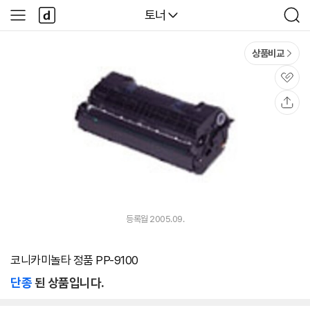
본문 바로가기
다
다나와
토너
사
검
나
이
색
와
드
메
메
상품비교
인
뉴
관
심
공
유
등록월 2005.09.
코니카미놀타 정품 PP-9100
단종
된 상품입니다.