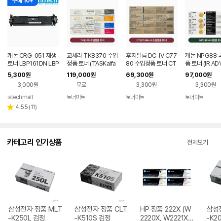
구매 10+
캐논 CRG-051 재생
교세라 TK8370 수입
후지필름 DC-IV C77
캐논 NPG88
토너 LBP161DN LBP
정품 토너 (TASKalfa
80 수입정품 토너 CT
품 토너 (IR AD
162DW MF261D M
VFM 351ci,3554ci
201586 헤라클래스
C3922i,3926
5,300
119,000
69,300
97,000
원
원
원
원
F266DN
G) TK8379
30i,3935i)
3,000원
무료
3,300원
3,300원
istechmall
토너마트
토너마트
토너마트
네이버
페이
리
4.55
(
11
)
별
뷰
점
수
카테고리 인기상품
전체보기
삼성전자 정품 MLT
삼성전자 정품 CLT
HP 정품 222X (W
삼성전
-K250L 검정
-K510S 검정
2220X, W2221X,
-K2