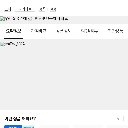
토너
/
코니카미놀타
/
정품
/
검정
메뉴 네비게이션
요약정보
가격비교
상품정보
의견/리뷰
연관상품
이런 상품 어때요?
광고