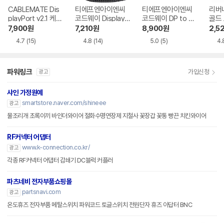
CABLEMATE Dis
티에프엔아이엔씨
티에프엔아이엔씨
리버네
playPort v2.1 케이
코드웨이 DisplayP
코드웨이 DP to H
골드 
블
ort v1.4 케이블
DMI 케이블
v2.
7,900
원
7,210
원
8,900
원
2,5
4.7
(15)
4.8
(14)
5.0
(5)
4.
파워링크
가입신청
광고
샤인 가정원예
smartstore.naver.com/shineee
광고
물조리개 초록이끼 바인더와이어 절화수명연장제 지철사 꽃장갑 꽃통 빵끈 치킨와이어
RF커넥터 어댑터
www.k-connection.co.kr/
광고
각종 RF커넥터 어댑터 감쇄기 DC블럭 커플러
파츠네비 전자부품쇼핑몰
partsnavi.com
광고
온도휴즈 전자부품 메탈스위치 파워코드 토글스위치 전원단자 휴즈 아답터 BNC