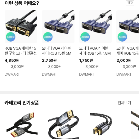
이런 상품 어때요?
광고
RGB VGA 케이블 15
모니터 VGA 케이블
모니터 VGA 케이블
모니터 VGA 
핀 구형 모니터 연결선
세미 RGB 15핀 5M
세미 RGB 15핀 1.8M
세미 RGB 15핀
5M
4,850
2,750
1,750
2,000
원
원
원
원
3,000원
3,000원
3,000원
3,000원
DWMART
DWMART
DWMART
DWMART
카테고리 인기상품
전체보기