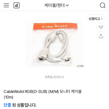
본문 바로가기
다
다나와
케이블/젠더
사
검
나
이
색
와
드
메
메
상품비교
인
뉴
관
심
공
유
등록월 2005.10.
CableWorld RGB(D-SUB) (M/M) 모니터 케이블
(10m)
단종
된 상품입니다.