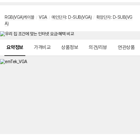
RGB(VGA)케이블
/
VGA
/
메인단자
:
D-SUB(VGA)
/
확장단자
:
D-SUB(VG
A)
메뉴 네비게이션
요약정보
가격비교
상품정보
의견/리뷰
연관상품