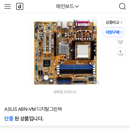
본문 바로가기
다
다나와
메인보드
사
검
나
이
색
와
드
메
메
상품비교
인
뉴
대량구매
관
심
공
유
등록월 2005.10.
ASUS A8N-VM 디지탈그린텍
단종
된 상품입니다.