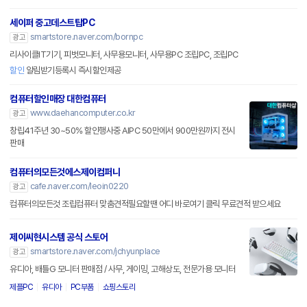
세이퍼 중고데스트탑PC
smartstore.naver.com/bornpc
광고
리사이클IT기기, 피벗모니터, 사무용모니터, 사무용PC 조립PC, 조립PC
할인
알림받기등록시 즉시할인제공
컴퓨터할인매장 대한컴퓨터
www.daehancomputer.co.kr
광고
창립41주년 30~50% 할인행사중 AIPC 50만에서 900만원까지 전시
판매
컴퓨터의모든것에스제이컴퍼니
cafe.naver.com/leoin0220
광고
컴퓨터의모든것 조립컴퓨터 맞춤견적필요할땐 어디 바로여기 클릭 무료견적 받으세요
제이씨현시스템 공식 스토어
smartstore.naver.com/jchyunplace
광고
유디아, 배틀G 모니터 판매점 / 사무, 게이밍, 고해상도, 전문가용 모니터
제플PC
유디아
PC부품
쇼핑스토리