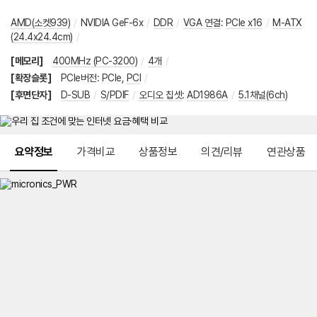
AMD(소켓939)
/
NVIDIA GeF-6x
/
DDR
/
VGA 연결
:
PCIe x16
/
M-ATX
(24.4x24.4cm)
/
[메모리]
400MHz (PC-3200)
/
4개
/
[확장슬롯]
PCIe버전
:
PCIe
,
PCI
/
[후면단자]
D-SUB
/
S/PDIF
/
오디오 칩셋
:
AD1986A
/
5.1채널(6ch)
메뉴 네비게이션
요약정보
가격비교
상품정보
의견/리뷰
연관상품