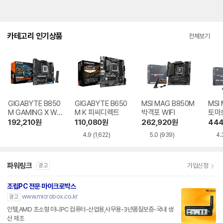
카테고리 인기상품
전체보기
GIGABYTE B850
GIGABYTE B650
MSI MAG B850M
MSI
M GAMING X WIF
M K 피씨디렉트
박격포 WIFI
토마호
I6E 제이씨현
192,210
원
110,080
원
262,920
원
444
4.9
(1,622)
5.0
(939)
4.
파워링크
가입신청
광고
조립PC 전문 마이크로박스
www.microbox.co.kr
광고
인텔,AMD 초소형 미니PC 컴퓨터-산업용,사무용-3년품질보증-국내 생
산 제조