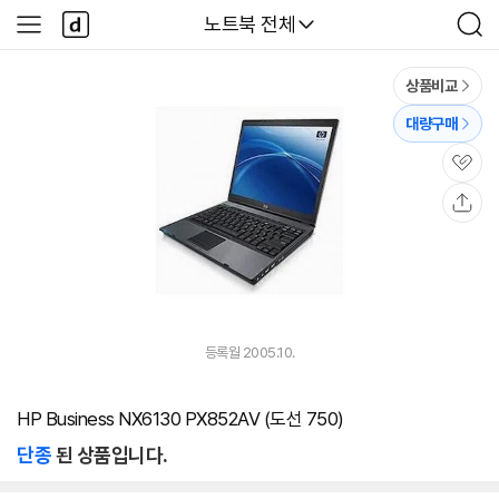
본문 바로가기
다
다나와
노트북 전체
사
검
나
이
색
와
드
메
메
상품비교
인
뉴
대량구매
관
심
공
유
등록월 2005.10.
HP Business NX6130 PX852AV (도선 750)
단종
된 상품입니다.