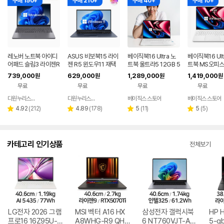
구매 190+
구매 210+
구매 40+
구매 10+
레노버 노트북 아이디
ASUS 비보북15 라이
베이직북16 Ultra 노
베이직북16 Ult
어패드 슬림3 라이젠R
젠 R5 윈도우11 재택
트북 울트라5 12GB 5
트북 MS오피스
5 8GB 256GB 윈도
근무 싼 노트북
12GB 윈도우11 사무
울트라5 사무용
739,000
629,000
1,289,000
1,419,000
원
원
원
원
우11
용 업무용 게이밍
용 게이밍
무료
무료
무료
무료
다원누리스토어
다원누리스토어
베이직스 스토어
베이직스 스토어
네이버
네이버
페이
페이
리
리
리
리
4.92
(
212
)
4.89
(
178
)
5
(
11
)
5
(
5
)
별
별
별
별
뷰
뷰
뷰
뷰
점
점
점
점
수
수
수
수
카테고리 인기상품
전체보기
LG전자 2026 그램
MSI 벡터 A16 HX
삼성전자 갤럭시북
HP 
프로16 16Z95U-G
A8WHG-R9 QHD
6 NT760VJT-A51
5-g