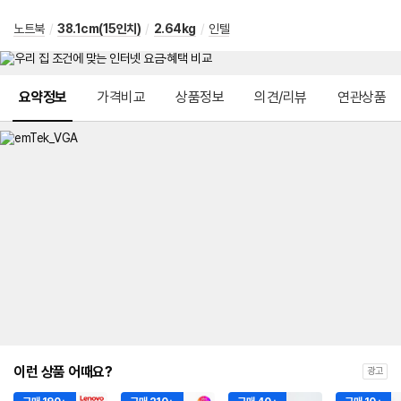
노트북
/
38.1cm(15인치)
/
2.64kg
/
인텔
메뉴 네비게이션
요약정보
가격비교
상품정보
의견/리뷰
연관상품
이런 상품 어때요?
광고