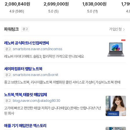
S5WK
+
A
2,080,840
원
2,699,000
원
1,838,000
원
1,7
4.9
(586)
5.0
(5)
5.0
(11)
4.
파워링크
가입신청
광고
레노버 공식파트너 인컴씨앤씨
smartstore.naver.com/incomss
광고
레노버 아이디어패드 슬림3, 합리적인 가격으로 만나보세요
세이퍼컴퓨터 랩탑 노트북
smartstore.naver.com/bornit
광고
중고 브랜드노트북, 리사이클노트북 차별화된 클린 서비스로 가성비,가심비노트북 판매
노트북,맥북,태블릿 매입업체
blog.naver.com/paladog8030
광고
고가에 빠르고 편안한 매입! 저희가 삽니다!매입O,판매는 안합니다!/17년
된 회사
애플 기기 매입전문 맥스토리