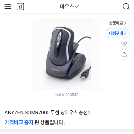
본문 바로가기
다
다나와
마우스
사
검
나
이
색
와
드
메
메
상품비교
인
뉴
대량구매
관
심
공
유
등록월 2005.10.
ANYZEN SOMR7000 무선 광마우스 충전식
가격비교 중지
된 상품입니다.