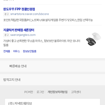
윈도우11 FPP 정품인증점
smartstore.naver.com/sbcore
광고
포인트적립/한국정품/PC,노트북 USB설치/게임용 주변기기/오피스,한컴 선택가능
지클릭커 판매점 새론장터
saeronjangteo.com
광고
가성비 좋고 손목편한 무소음 마우스, 정보보안 블루라이트 차단 모니터
필름
전제품
마우스
정보보안필름
빠른배송 안내
법적고지 안내
PC버전
로그인
개인정보처리방침
고객센터
(주) 커넥트웨이브