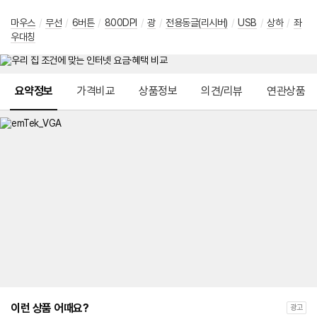
마우스
/
무선
/
6버튼
/
800DPI
/
광
/
전용동글(리시버)
/
USB
/
상하
/
좌
우대칭
메뉴 네비게이션
요약정보
가격비교
상품정보
의견/리뷰
연관상품
이런 상품 어때요?
광고