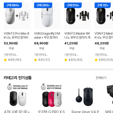
구매 660+
구매 260+
구매 510+
구매 1천+
VGN F2 Pro Max 8
VGN Dragonfly3 M
VGN F2 Master 8K
VGN F2 Mast
K나노 유무선 잠자리
aster+ 무선 잠자리
나노 유무선 잠자리 게
K나노 무선 잠
게이밍 마우스 화이트
게이밍 마우스+젠더
이밍 마우스+그립테이
이밍 마우스+
53,900
68,900
41,230
48,230
원
원
원
원
화이트
프 블랙
프 블랙
무료
무료
무료
무료
가온인터내셔날
가온인터내셔날
가온인터내셔날
가온인터내셔날
네이버
네이버
네이버
페이
페이
페이
리
리
리
리
4.95
(
581
)
4.91
(
121
)
4.93
(
285
)
4.95
(
559
)
별
별
별
별
뷰
뷰
뷰
뷰
점
점
점
점
수
수
수
수
카테고리 인기상품
전체보기
ATK VXE R1 SE+
로지텍 G PRO X S
Razer Viper V4 P
MSI 