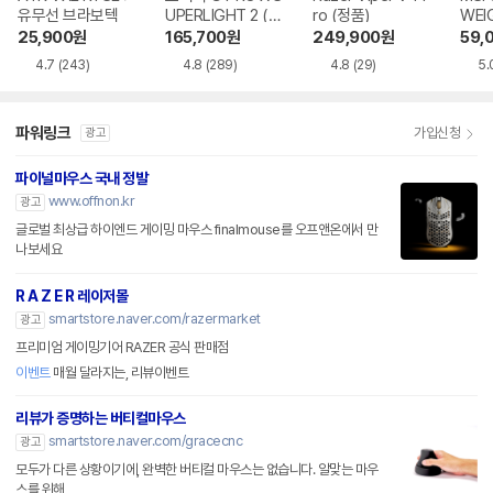
유무선 브라보텍
UPERLIGHT 2 (정
ro (정품)
WEI
품)
SS
25,900
원
165,700
원
249,900
원
59,
4.7
(243)
4.8
(289)
4.8
(29)
5.
파워링크
가입신청
광고
파이널마우스 국내 정발
www.offnon.kr
광고
글로벌 최상급 하이엔드 게이밍 마우스 finalmouse를 오프앤온에서 만
나보세요
R A Z E R 레이저몰
smartstore.naver.com/razermarket
광고
프리미엄 게이밍기어 RAZER 공식 판매점
이벤트
매월 달라지는, 리뷰이벤트
리뷰가 증명하는 버티컬마우스
smartstore.naver.com/gracecnc
광고
모두가 다른 상황이기에, 완벽한 버티컬 마우스는 없습니다. 알맞는 마우
스를 위해