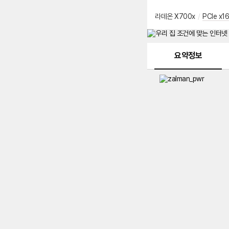
라데온 X700x
/
PCIe x16
메뉴 네비게이션
요약정보