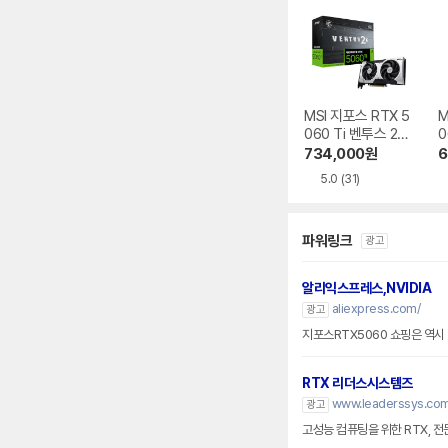
MSI 지포스 RTX 5
M
060 Ti 벤투스 2X
0
OC 플러스 D7 8G
D
734,000
원
6
B
5.0
(31)
파워링크
광고
알리익스프레스,NVIDIA
aliexpress.com/
광고
지포스RTX5060 쇼핑은 역시
RTX 리더스시스템즈
www.leaderssys.co
광고
고성능 컴퓨팅을 위한 RTX, 