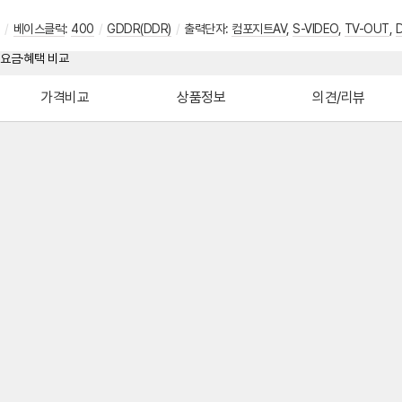
/
베이스클럭
:
400
/
GDDR(DDR)
/
출력단자
:
컴포지트AV
,
S-VIDEO
,
TV-OUT
,
가격비교
상품정보
의견/리뷰