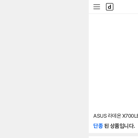
본문 바로가기
다
사
나
이
와
드
메
메
인
뉴
ASUS 라데온 X700LE
단종
된 상품입니다.