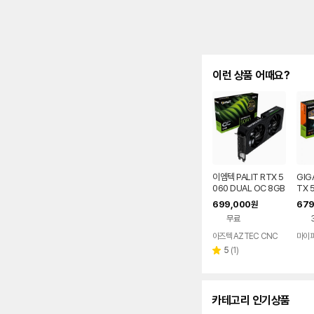
이런 상품 어때요?
이엠텍 PALIT RTX 5
GIG
060 DUAL OC 8GB
TX 
GDDR7 그래픽카드
RCE
699,000
679
원
게이밍 VGA
씨디
무료
아즈텍 AZTEC CNC
마이
리
5
(
1
)
별
뷰
점
수
카테고리 인기상품