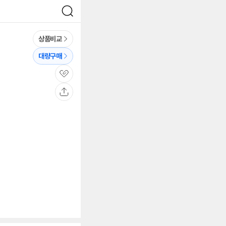
검
색
상품비교
대량구매
관
심
공
유