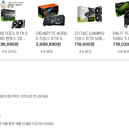
SI 지포스 RTX 5
GIGABYTE AORU
ZOTAC GAMING
PALIT 
60 벤투스 2X OC
S 지포스 RTX 508
지포스 RTX 5060
5060 Ti
7 8GB
0 MASTER D7 16
Ti Twin Edge OC
7 8GB 
38,990
원
2,689,990
원
719,900
원
719,02
GB 제이씨현
D7 8GB
4.9
(334)
4.8
(85)
4.9
(87)
4.8
(64
 알리! 합리적인 가격으로 만나보세요
m
전문가를 통한 제품 컨설팅 지금 만나보세요