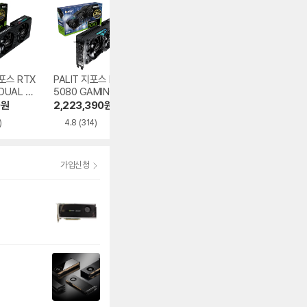
지포스 RTX
PALIT 지포스 RTX
PALIT 지포스 RTX
MSI 지포스 RTX 
 DUAL D
5080 GAMINGPR
5070 Ti GAMING
070 게이밍 트리
이엠텍
O D7 16GB 이엠텍
PRO-S D7 16GB
OC D7 12GB 트
0
원
2,223,390
원
1,718,930
원
1,294,000
원
이엠텍
이프로져4
)
4.8
(314)
5.0
(85)
5.0
(298)
가입신청