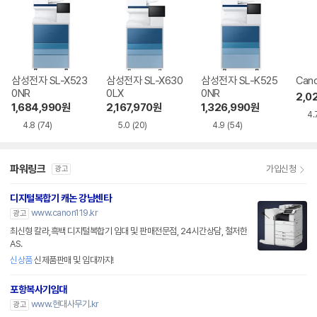
삼성전자 SL-X523
삼성전자 SL-X630
삼성전자 SL-K525
Cano
0NR
0LX
0NR
2,0
1,684,990
원
2,167,970
원
1,326,990
원
4.
4.8
(74)
5.0
(20)
4.9
(54)
파워링크
가입신청
광고
디지털복합기 캐논 강남센타
www.canon119.kr
광고
최신형 칼라,흑백 디지털복합기 임대 및 판매전문점, 24시간상담, 철저한
AS.
신상품
신제품판매 및 임대까지!
포항복사기임대
www.현대사무기.kr
광고