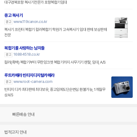
대구경북포항 복사기전문가 포항복합기임대
중고 복사기
www.119canon.co.kr
광고
복사기 프린터 복합기 컬러복합기 학원가 고속복사기 임대 판매 보상판매
전문
복합기를 사랑하는 남자들
16884518.co.kr
광고
컬러(흑백) 복합기부터 무한잉크젯 복합기까지 사무기기 렌탈, 임대, A/S
루트카메라 빈티지디지털카메라
www.root-camera.com
광고
빈티지 디카 최댜판매 최댜보유, 중고임에도단순변심 환불가능, 1개월무
상A/S
빠른배송 안내
법적고지 안내