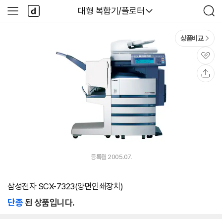
본문 바로가기
다
다나와
대형 복합기/플로터
사
검
나
이
색
와
드
메
메
상품비교
인
뉴
관
심
공
유
등록월 2005.07.
삼성전자 SCX-7323(양면인쇄장치)
단종
된 상품입니다.