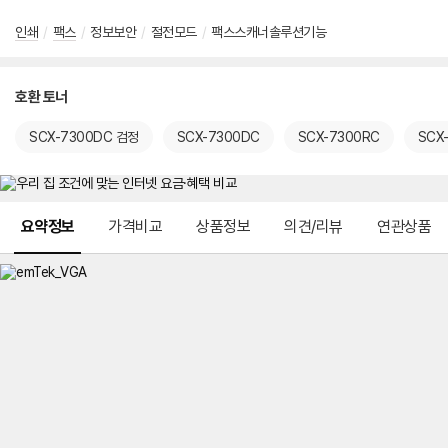
인쇄
/
팩스
/
정보보안
/
절전모드
/
팩스스캐너솔루션기능
호환 토너
SCX-7300DC 검정
SCX-7300DC
SCX-7300RC
SCX
메뉴 네비게이션
요약정보
가격비교
상품정보
의견/리뷰
연관상품