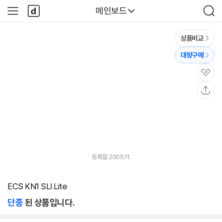
본문 바로가기
다
다나와
메인보드
사
검
나
이
색
와
드
메
메
상품비교
인
뉴
대량구매
관
심
공
유
등록월 2005.11.
ECS KN1 SLI Lite
단종
된 상품입니다.