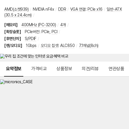
AMD(소켓939)
/
NVIDIA nF4x
/
DDR
/
VGA 연결
:
PCIe x16
/
일반-ATX
(30.5 x 24.4cm)
/
[메모리]
400MHz (PC-3200)
/
4개
/
[확장슬롯]
PCIe버전
:
PCIe
,
PCI
/
[후면단자]
S/PDIF
/
[랜/오디오]
1Gbps
/
오디오 칩셋
:
ALC850
/
7.1채널(8ch)
메뉴 네비게이션
요약정보
가격비교
상품정보
의견/리뷰
연관상품