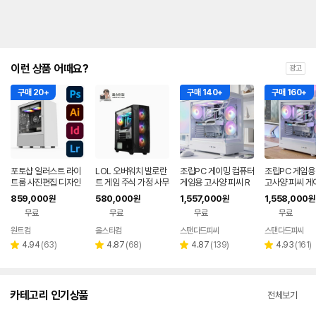
이런 상품 어때요?
광고
구매 20+
구매 140+
구매 160+
포토샵 일러스트 라이
LOL 오버워치 발로란
조립PC 게이밍 컴퓨터
조립PC 게임용
트룸 사진편집 디자인
트 게임 주식 가정 사무
게임용 고사양 피씨 R
고사양 피씨 게
컴퓨터
실 인텔 조립 게이밍 컴
TX5060 아이온2 견
TX5060TI 
859,000
580,000
1,557,000
1,558,000
원
원
원
원
퓨터 상품 1번 i5
적 조립컴 본체 00
견적 조립컴 본체
무료
무료
무료
무료
원트컴
올스타컴
스탠다드피씨
스탠다드피씨
네이버
페이
리
리
리
리
4.94
(
63
)
4.87
(
68
)
4.87
(
139
)
4.93
(
161
)
별
별
별
별
뷰
뷰
뷰
뷰
점
점
점
점
수
수
수
수
카테고리 인기상품
전체보기