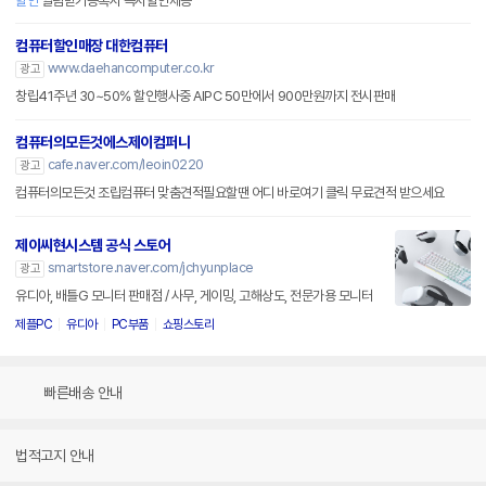
할인
알림받기등록시 즉시할인제공
컴퓨터할인매장 대한컴퓨터
www.daehancomputer.co.kr
광고
창립41주년 30~50% 할인행사중 AIPC 50만에서 900만원까지 전시판매
컴퓨터의모든것에스제이컴퍼니
cafe.naver.com/leoin0220
광고
컴퓨터의모든것 조립컴퓨터 맞춤견적필요할땐 어디 바로여기 클릭 무료견적 받으세요
제이씨현시스템 공식 스토어
smartstore.naver.com/jchyunplace
광고
유디아, 배틀G 모니터 판매점 / 사무, 게이밍, 고해상도, 전문가용 모니터
제플PC
유디아
PC부품
쇼핑스토리
빠른배송 안내
법적고지 안내