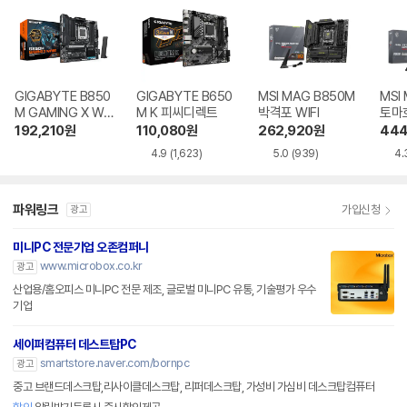
GIGABYTE B850
GIGABYTE B650
MSI MAG B850M
MSI
M GAMING X WIF
M K 피씨디렉트
박격포 WIFI
토마호
I6E 제이씨현
192,210
원
110,080
원
262,920
원
444
4.9
(1,623)
5.0
(939)
4.
파워링크
가입신청
광고
미니PC 전문기업 오존컴퍼니
www.microbox.co.kr
광고
산업용/홈오피스 미니PC 전문 제조, 글로벌 미니PC 유통, 기술평가 우수
기업
세이퍼컴퓨터 데스트탑PC
smartstore.naver.com/bornpc
광고
중고 브랜드데스크탑,리사이클데스크탑, 리퍼데스크탑, 가성비 가심비 데스크탑컴퓨터