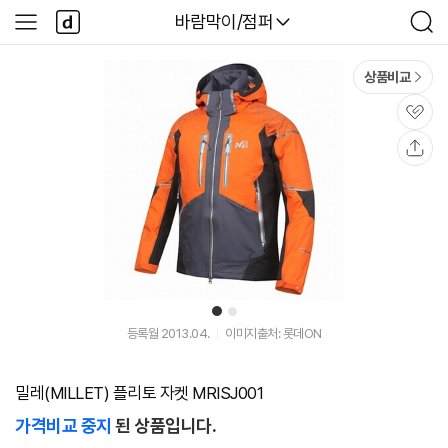
본문 바로가기
다
다나와
바람막이/점퍼
사
검
나
이
색
와
드
메
메
상품비교
인
뉴
관
심
공
유
1
2
등록월 2013.04.
이미지출처: 롯데ON
밀레(MILLET) 플리토 자켓 MRISJ001
가격비교 중지
된 상품입니다.