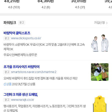
치 바람막이 점퍼 N
고어텍스 자켓 DM
MP2
48,210
원
84,390
원
30,010
원
39,
232UJP910
WJ3A041-CBS
4.6
(103)
4.2
(6)
4.5
(31)
4.
파워링크
가입신청
광고
바람막이 클릭스포츠
www.clicksports.co.kr
광고
바람막이 소량제작OK 무료시안OK 고객 맞춤 고퀄리티 단체복 초고속
제작OK
무료시안/빠른제작/소량주문
초가을 프리사이즈 바람막이
smartstore.naver.com/smartme2
광고
오버핏 바람막이 후드집업 자켓 점퍼 봄 여름 가을용 자외선 차단
신상품
2023년7월 신상품
그린파크 의류 생산 도매업,
www.narajk.co.kr
광고
행사용조끼, 작업용조끼, 자원봉사조끼, 노동조합조끼, 그린파크조끼 생
산 도매업체.