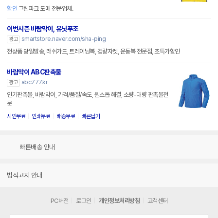
할인
그린파크 도매 전문업체.
이번시즌 바람막이, 유닛푸조
smartstore.naver.com/sha-ping
광고
전상품 당일발송, 래쉬가드, 트레이닝복, 경량자켓, 운동복 전문점, 초특가할인
바람막이 ABC판촉물
abc777.kr
광고
인기판촉물, 바람막이, 가격/품질/속도, 원스톱 해결, 소량-대량 판촉물전
문
시안무료
인쇄무료
배송무료
빠른납기
빠른배송 안내
법적고지 안내
PC버전
로그인
개인정보처리방침
고객센터