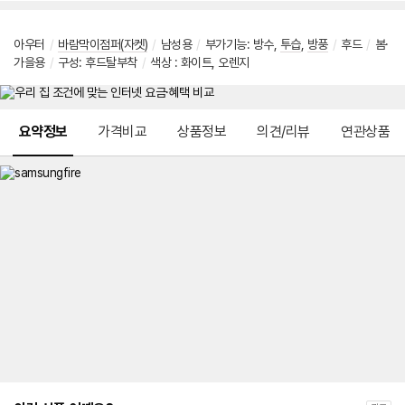
아우터
/
바람막이점퍼(자켓)
/
남성용
/
부가기능
:
방수
,
투습
,
방풍
/
후드
/
봄·
가을용
/
구성
:
후드탈부착
/
색상 : 화이트, 오렌지
메뉴 네비게이션
요약정보
가격비교
상품정보
의견/리뷰
연관상품