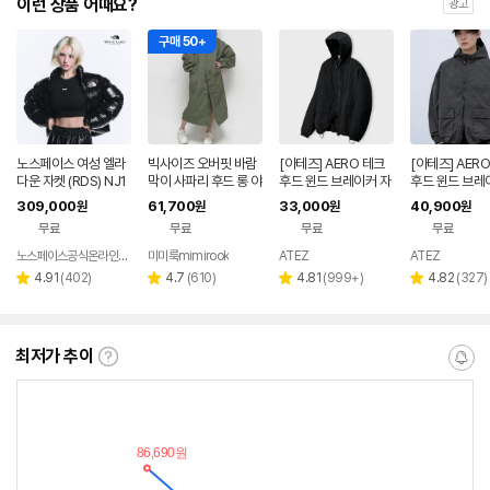
이런 상품 어때요?
광고
구매 50+
노스페이스 여성 엘라
빅사이즈 오버핏 바람
[아테즈] AERO 테크
[아테즈] AER
다운 자켓 (RDS) NJ1
막이 사파리 후드 롱 야
후드 윈드 브레이커 자
후드 윈드 브레
DR82J
상 점퍼
켓
켓 차콜
309,000
61,700
33,000
40,900
원
원
원
원
무료
무료
무료
무료
노스페이스공식온라인스토어
미미룩mimirook
ATEZ
ATEZ
리
리
리
리
4.91
(
402
)
4.7
(
610
)
4.81
(
999+
)
4.82
(
327
)
별
별
별
별
뷰
뷰
뷰
뷰
점
점
점
점
수
수
수
수
최저가 추이
최
알
저
림
가
받
추
는
이
중
란?