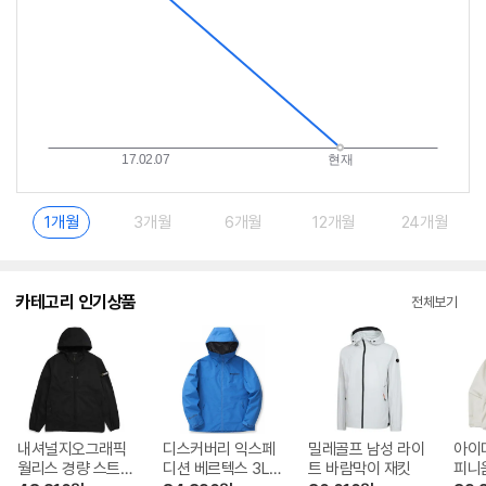
1개월
3개월
6개월
12개월
24개월
카테고리 인기상품
전체보기
내셔널지오그래픽
디스커버리 익스페
밀레골프 남성 라이
아이더
월리스 경량 스트레
디션 베르텍스 3L
트 바람막이 재킷
피니움