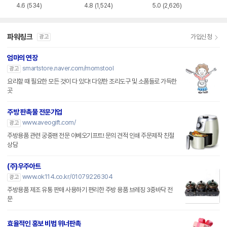
4.6
(534)
4.8
(1,524)
5.0
(2,626)
파워링크
가입신청
광고
엄마의 연장
smartstore.naver.com/momstool
광고
요리할 때 필요한 모든 것이 다 있다! 다양한 조리도구 및 소품들로 가득한
곳
주방 판촉물 전문기업
www.aveogift.com/
광고
주방용품 관련 궁중팬 전문 아베오기프트! 문의 견적 인쇄 주문제작 친절
상담
(주)우주아트
www.ok114.co.kr/01079226304
광고
주방용품 제조 유통 판매 사용하기 편리한 주방 용품 브레징 3중바닥 전
문
효율적인 홍보 비법 위너판촉