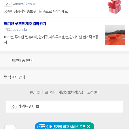
winner87.co.kr
광고
궁중팬 성공적인 홍보,위너판촉으로 시작하세요.
배기팬 루프팬 제조 알파환기
apvent.kr
광고
배기팬, 루프팬, 벤츄레타, 환기구, 파워루프팬,팬, 환기시설, 환기닥트공
사
빠른배송 안내
법적고지 안내
PC버전
로그인
개인정보처리방침
고객센터
(주) 커넥트웨이브
인터넷 가입 비교 서비스 오픈
NEW
닫기