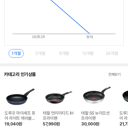
1개월
3개월
6개월
12개월
24개월
카테고리 인기상품
전체보기
도루코 마이셰프 퓨
테팔 언리미티드 IH
테팔 SS 뉴이모션
도루
어 라이트 애쉬블루
프라이팬
프라이팬
어 
IH 프라이팬
IH 
19,040
원
57,990
원
30,000
원
21,