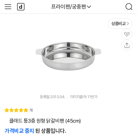
본문 바로가기
다
다나와
프라이팬/궁중팬
사
검
나
이
색
와
드
메
메
상품비교
인
뉴
관
심
공
유
등록월 2013.04.
이미지출처: 11번가
리
개
별
5.
뷰
점
0
ㅤ클래드 통3중 원형 닭갈비팬 (45cm)
가격비교 중지
된 상품입니다.