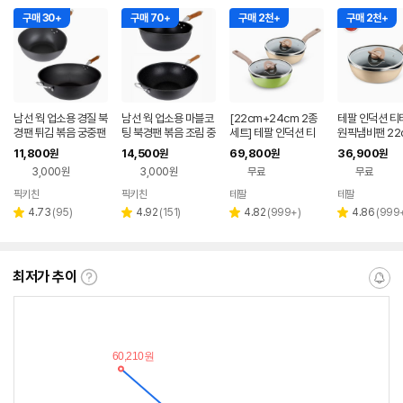
구매 30+
구매 70+
구매 2천+
구매 2천+
남선 웍 업소용 경질 북
남선 웍 업소용 마블코
[22cm+24cm 2종
테팔 인덕션 티타
경팬 튀김 볶음 궁중팬
팅 북경팬 볶음 조림 중
세트] 테팔 인덕션 티
원픽냄비팬 22c
중식 식당용후라이팬
식 식당 단체 후라이팬
타늄 1X 원픽냄비팬
송이 베이지
11,800
14,500
69,800
36,900
원
원
원
원
24
24
3,000원
3,000원
무료
무료
픽키친
픽키친
테팔
테팔
네이버
네이버
페이
페이
리
리
리
리
4.73
(
95
)
4.92
(
151
)
4.82
(
999+
)
4.86
(
999
별
별
별
별
뷰
뷰
뷰
뷰
점
점
점
점
수
수
수
수
최저가 추이
최
알
저
림
가
받
추
는
이
중
란?