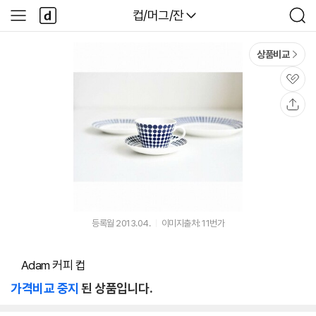
본문 바로가기
다
다나와
컵/머그/잔
사
검
나
이
색
와
드
메
메
상품비교
인
뉴
관
심
공
유
등록월 2013.04.
이미지출처: 11번가
ㅤAdam 커피 컵
가격비교 중지
된 상품입니다.