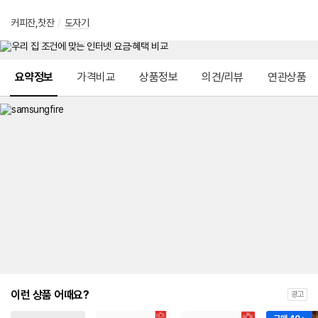
커피잔,찻잔
/
도자기
메뉴 네비게이션
요약정보
가격비교
상품정보
의견/리뷰
연관상품
이런 상품 어때요?
광고