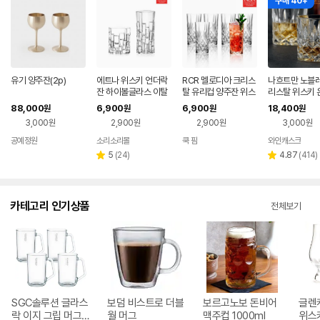
구매 40+
유기 양주잔(2p)
에트나 위스키 언더락
RCR 멜로디아 크리스
나흐트만 노블레
잔 하이볼글라스 이탈
탈 유리컵 양주잔 위스
리스탈 위스키 
리아양주잔 크리스탈
키잔 하이볼글라스 쥬
언더락 양주잔 싱
88,000
6,900
6,900
18,400
원
원
원
원
유리컵
스 에이드 롱드링크잔
개 240ml
3,000원
2,900원
2,900원
3,000원
공예정원
소리소리몰
쿡 팜
와인캐스크
네이버
네이버
네이버
네
페이
페이
페이
페
리
리
5
(
24
)
4.87
(
414
)
별
별
뷰
뷰
점
점
수
수
카테고리 인기상품
전체보기
SGC솔루션 글라스
보덤 비스트로 더블
보르고노보 돈비어
글렌
락 이지 그립 머그
월 머그
맥주컵 1000ml
위스키