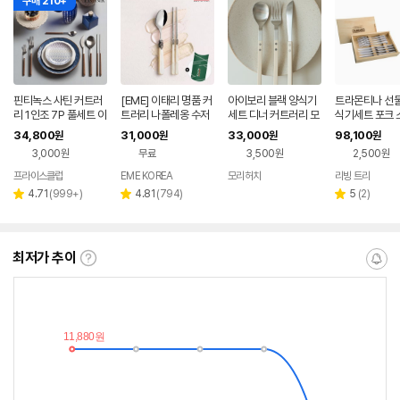
구매 210+
핀티녹스 사틴 커트러
[EME] 이태리 명품 커
아이보리 블랙 양식기
트라몬티나 선물
리 1인조 7P 풀세트 이
트러리 나폴레옹 수저
세트 디너 커트러리 모
식기세트 포크 
탈리아 한식 양식기 수
1인세트 선물패키지 /
리허치 모노 라인 디너
크나이프 4인용
34,800
31,000
33,000
98,100
원
원
원
원
저 무광
집들이선물
양식기 세트
82,
3,000원
무료
3,500원
2,500원
프라이스클럽
EME KOREA
모리허치
리빙 트리
리
리
리
4.71
(
999+
)
4.81
(
794
)
5
(
2
)
별
별
별
뷰
뷰
뷰
점
점
점
수
수
수
최저가 추이
최
알
저
림
가
받
추
는
이
중
란?