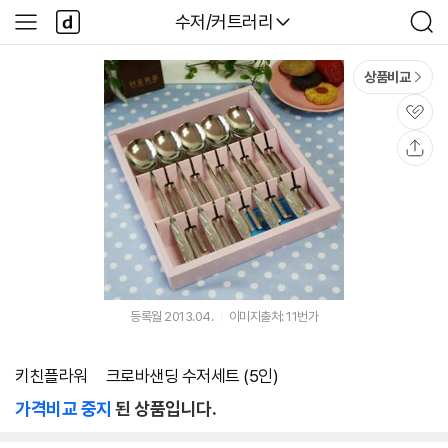
본문 바로가기
다
다나와
수저/커트러리
사
검
나
이
색
와
드
메
메
상품비교
인
뉴
관
심
공
유
등록월 2013.04.
이미지출처: 11번가
키친플라워 ㅤ크로바샌딩 수저세트 (5인)
가격비교 중지
된 상품입니다.