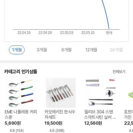
1개월
3개월
6개월
12개월
24개월
카테고리 인기상품
전체보기
EME 나폴레옹 커피
카모메키친 한식수
윌리브 304 스텐
포트
스푼
저세트
스마트샤틴 실버 수
가든
저세트
크세트
5,690
원
19,500
원
12,560
원
22,
4.9
(154)
4.6
(398)
4.