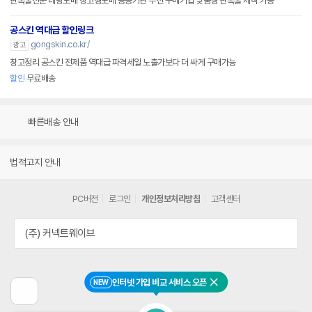
판촉물전문 대량도매 창고형도매 공공기관 우선 구매기업 맞춤형 판촉물 제작 가능
공스킨 역대급 할인링크
gongskin.co.kr/
광고
창고정리 공스킨 전제품 역대급 파격세일 노출가보다 더 싸게 구매가능
할인
무료배송
빠른배송 안내
법적고지 안내
PC버전
로그인
개인정보처리방침
고객센터
(주) 커넥트웨이브
인터넷 가입 비교 서비스 오픈
NEW
닫기
이
전