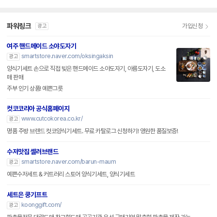
파워링크
가입신청
광고
여주 핸드메이드 소야도자기
smartstore.naver.com/oksingaksin
광고
양식기세트 손으로 직접 빚은 핸드메이드 소야도자기, 아름도자기, 도소
매 판매
주부 인기 상품! 예쁜그릇
컷코코리아 공식홈페이지
www.cutcokorea.co.kr/
광고
명품 주방 브랜드 컷코양식기세트. 무료 카탈로그 신청하기! 영원한 품질보증!
수저맛집 셀러브랜드
smartstore.naver.com/barun-maum
광고
예쁜수저세트 & 커트러리 스토어 양식기세트, 양식기세트
세트은 쿵기프트
koonggift.com/
광고