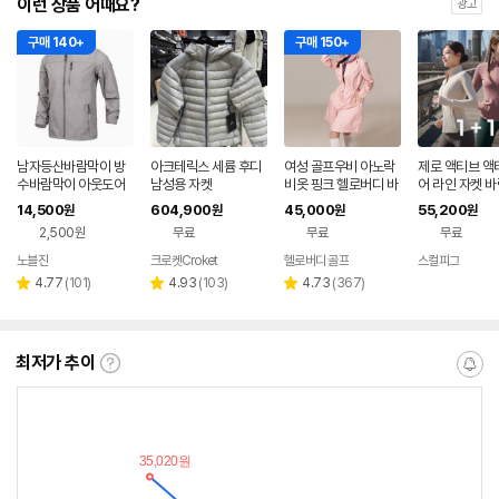
이런 상품 어때요?
광고
구매 140+
구매 150+
남자등산바람막이 방
아크테릭스 세륨 후디
여성 골프우비 아노락
제로 액티브 액
수바람막이 아웃도어
남성용 자켓
비옷 핑크 헬로버디 바
어 라인 자켓 
경량 초경량 자켓
람막이
점퍼 1+1 요가
14,500
604,900
45,000
55,200
원
원
원
원
2,500원
무료
무료
무료
노블진
크로켓Croket
헬로버디 골프
스컬피그
네이
버페
리
리
리
4.77
(
101
)
4.93
(
103
)
4.73
(
367
)
별
별
별
이
뷰
뷰
뷰
점
점
점
수
수
수
최저가 추이
최
알
저
림
가
받
추
는
이
중
란?