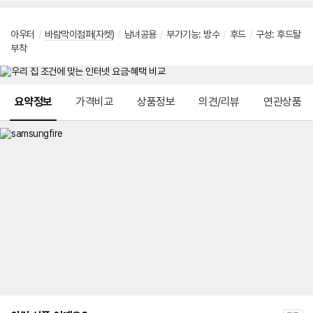
아우터
/
바람막이점퍼(자켓)
/
남녀공용
/
부가기능
:
방수
/
후드
/
구성
:
후드탈
부착
메뉴 네비게이션
요약정보
가격비교
상품정보
의견/리뷰
연관상품