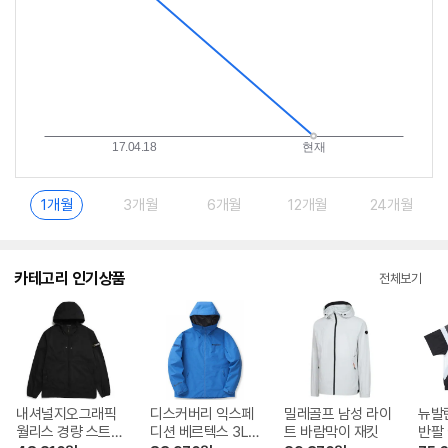
1개월
3개월
6개월
12개월
24개월
카테고리 인기상품
전체보기
내셔널지오그래픽
디스커버리 익스페
밀레골프 남성 라이
뉴발
월리스 경량 스트레
디션 베르텍스 3L
트 바람막이 재킷
반팔 