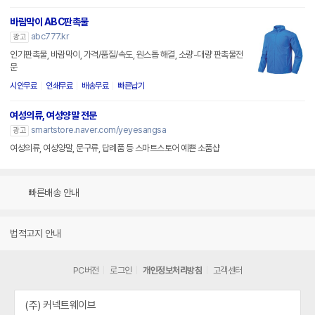
바람막이 ABC판촉물
abc777.kr
광고
인기판촉물, 바람막이, 가격/품질/속도, 원스톱 해결, 소량-대량 판촉물전
문
시안무료
인쇄무료
배송무료
빠른납기
여성의류, 여성양말 전문
smartstore.naver.com/yeyesangsa
광고
여성의류, 여성양말, 문구류, 답례품 등 스마트스토어 예쁜 소품샵
빠른배송 안내
법적고지 안내
PC버전
로그인
개인정보처리방침
고객센터
(주) 커넥트웨이브