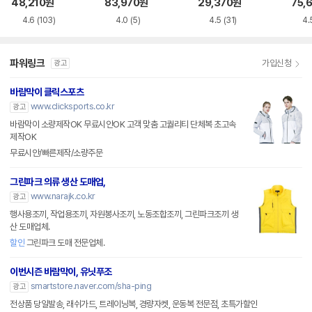
치 바람막이 점퍼 N
고어텍스 자켓 DM
D22
48,210
원
83,970
원
29,370
원
75,
232UJP910
WJ3A041-CBS
4.6
(103)
4.0
(5)
4.5
(31)
4.
파워링크
가입신청
광고
바람막이 클릭스포츠
www.clicksports.co.kr
광고
바람막이 소량제작OK 무료시안OK 고객 맞춤 고퀄리티 단체복 초고속
제작OK
무료시안/빠른제작/소량주문
그린파크 의류 생산 도매업,
www.narajk.co.kr
광고
행사용조끼, 작업용조끼, 자원봉사조끼, 노동조합조끼, 그린파크조끼 생
산 도매업체.
할인
그린파크 도매 전문업체.
이번시즌 바람막이, 유닛푸조
smartstore.naver.com/sha-ping
광고
전상품 당일발송, 래쉬가드, 트레이닝복, 경량자켓, 운동복 전문점, 초특가할인