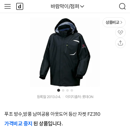
본문 바로가기
다
다나와
바람막이/점퍼
사
검
나
이
색
와
드
메
메
상품비교
인
뉴
관
심
공
유
1
2
3
4
등록월 2013.04.
이미지출처: 롯데ON
푸조 방수,방풍 남여공용 아웃도어 등산 자켓 FZ310
가격비교 중지
된 상품입니다.