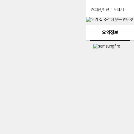
커피잔,찻잔
/
도자기
메뉴 네비게이션
요약정보