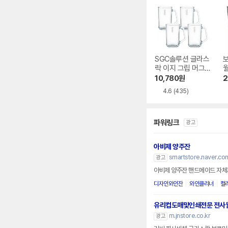
SGC솔루션 글라스
락 이지 그립 머그
컵 480ml
10,780
원
2
4.6
(435)
파워링크
광고
아비제 양주잔
smartstore.naver.co
광고
아비제 양주잔 핸드메이드 자체제
디자인와인잔
와인클리너
컬
유리컵도매및인쇄전문 전사
m.jnstore.co.kr
광고