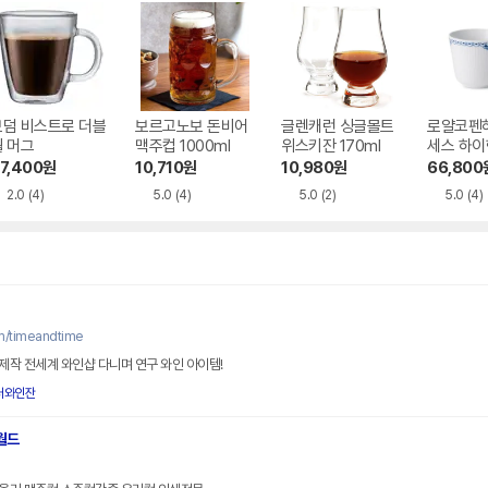
보덤 비스트로 더블
보르고노보 돈비어
글렌캐런 싱글몰트
로얄코펜
월 머그
맥주컵 1000ml
위스키잔 170ml
세스 하이
330ml
7,400
원
10,710
원
10,980
원
66,800
2.0
(4)
5.0
(4)
5.0
(2)
5.0
(4)
m/timeandtime
작 전세계 와인샵 다니며 연구 와인 아이템!
러와인잔
월드