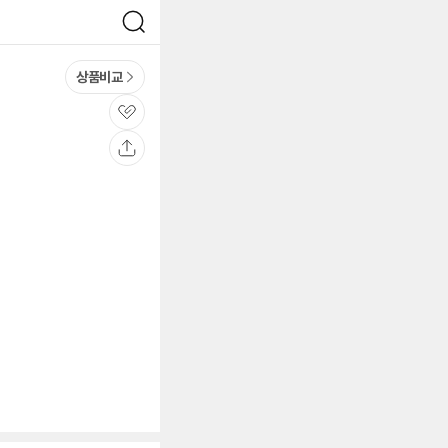
검
색
상품비교
관
심
공
유