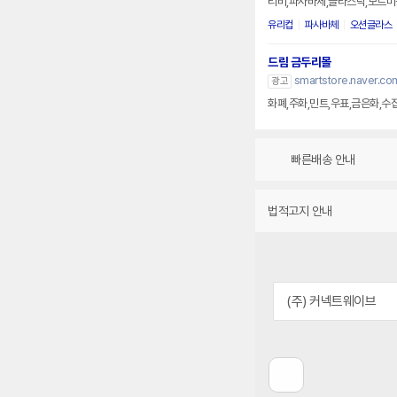
리비,파사바체,글라스락,보르미
유리컵
파사바체
오션글라스
드림 금두리몰
smartstore.naver.co
광고
화폐,주화,민트,우표,금은화,
빠른배송 안내
법적고지 안내
(주) 커넥트웨이브
이
전