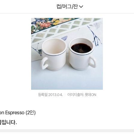
다나와
컵/머그/잔
등록월 2013.04.
이미지출처: 롯데ON
on Espresso (2인)
품입니다.