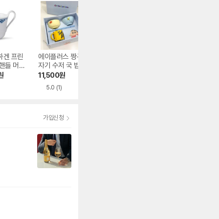
하겐 프린
에이플러스 짱구 도
덴비 임프레션 블루
칼딘 내열유리 더
핸들 머그
자기 수저 국 밥 그
티/커피 컵 소서
푸어링 핸들 샷잔 
릇 식기 세트 머그
0ml
원
11,500
원
46,030
원
5,270
원
컵 기념 백마택배
5.0
(1)
4.0
(1)
크레용 신짱 굿즈
가입신청