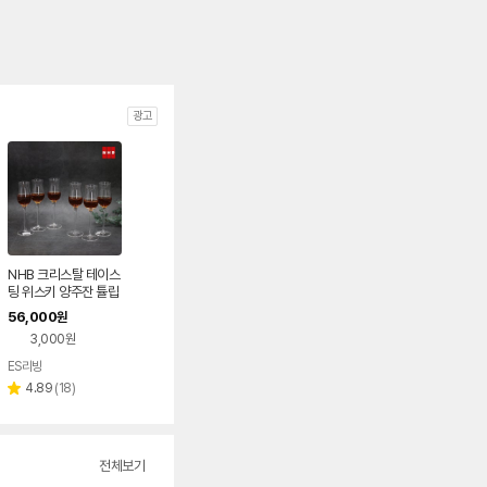
광고
NHB 크리스탈 테이스
팅 위스키 양주잔 튤립
스템잔 100ml, 6개
56,000
원
3,000원
ES리빙
리
4.89
(
18
)
별
뷰
점
수
전체보기