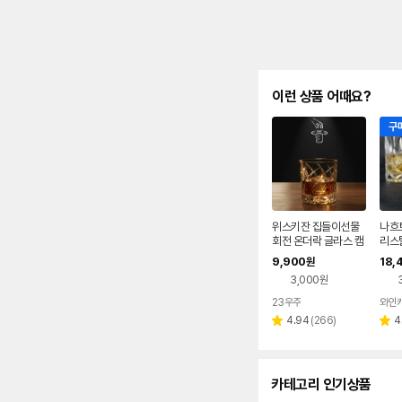
이런 상품 어때요?
구매
위스키잔 집들이선물
나흐
회전 온더락 글라스 캠
리스
핑용 유리컵 언더락 양
언더락
9,900
18,
원
주잔 칵테일
개 2
3,000원
23우주
와인
리
4.94
(
266
)
4
별
별
뷰
점
점
수
카테고리 인기상품