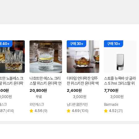
 40+
구매 30+
구매 10+
트만 노블레스 크
나흐트만 에스노 크리
더타임 언더락잔 양주
스토즐 뉴욕바 샷 글라
탈 위스키 온더락
스탈 위스키 온더락 언
잔 위스키잔 온더락 맥
스 57ml 크리스탈 위
 양주잔 싱글 1
더락 양주잔 1개 294
주 하이볼 크리스탈 싱
스키 샷잔 스트레이트
400
20,800
2,400
7,700
원
원
원
원
40ml
ml
글몰트
양주잔
3,000원
무료
3,000원
3,000원
캐스크
와인캐스크
남다른 홈앤키친
Barmade
네이버
네이버
페이
페이
리
리
리
리
.87
(
414
)
4.56
(
9
)
4.69
(
106
)
4.52
(
21
)
별
별
별
뷰
뷰
뷰
뷰
점
점
점
수
수
수
수