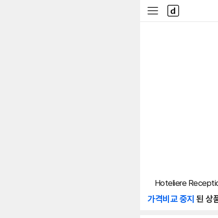
본문 바로가기
다
사
나
이
와
드
메
메
인
뉴
ㅤHoteliere Recepti
가격비교 중지
된 상