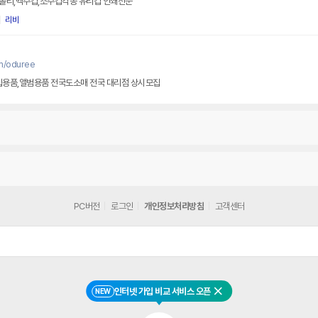
올리,맥주컵,소주컵각종 유리컵 인쇄전문
리비
m/oduree
수집용품,앨범용품 전국도소매 전국 대리점 상시모집
PC버전
로그인
개인정보처리방침
고객센터
인터넷 가입 비교 서비스 오픈
NEW
닫기