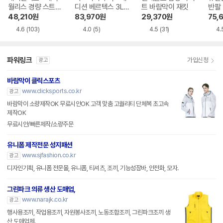
월리스 경량 스트레
디션 베르텍스 3L
트 바람막이 재킷
반팔 
치 바람막이 점퍼 N
고어텍스 자켓 DM
D22
48,210
원
83,970
원
29,370
원
75,
232UJP910
WJ3A041-CBS
4.6
(103)
4.0
(5)
4.5
(31)
4.
파워링크
가입신청
광고
바람막이 클릭스포츠
www.clicksports.co.kr
광고
바람막이 소량제작OK 무료시안OK 고객 맞춤 고퀄리티 단체복 초고속
제작OK
무료시안/빠른제작/소량주문
유니폼 제작전문 성지패션
www.sjfashion.co.kr
광고
디자인기획, 유니폼 전문몰, 유니폼, 티셔츠, 조끼, 기능성잠바, 안전화, 모자.
그린파크 의류 생산 도매업,
www.narajk.co.kr
광고
행사용조끼, 작업용조끼, 자원봉사조끼, 노동조합조끼, 그린파크조끼 생
산 도매업체.