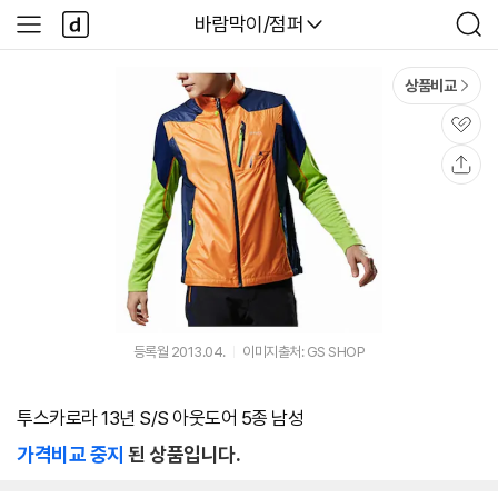
본문 바로가기
다
다나와
바람막이/점퍼
사
검
나
이
색
와
드
메
메
상품비교
인
뉴
관
심
공
유
등록월 2013.04.
이미지출처: GS SHOP
투스카로라 13년 S/S 아웃도어 5종 남성
가격비교 중지
된 상품입니다.