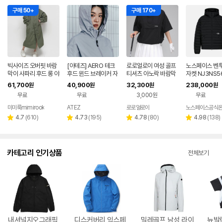
구매 50+
구매 170+
빅사이즈 오버핏 바람
[아테즈] AERO 테크
로로얼로이 여성 골프
노스페이스 벤투
막이 사파리 후드 롱 야
후드 윈드 브레이커 자
티셔츠 아노락 바람막
자켓 NJ3NS5
상 점퍼
켓 그레이
이 에어로핏 세미 오버
61,700
40,900
32,300
238,000
원
원
원
원
핏 후드 반팔 여성골프
무료
무료
3,000원
무료
웨어
미미룩mimirook
ATEZ
로로얼로이
리
리
리
리
4.7
(
610
)
4.73
(
195
)
4.78
(
80
)
4.98
(
138
)
별
별
별
별
뷰
뷰
뷰
뷰
점
점
점
점
수
수
수
수
카테고리 인기상품
전체보기
내셔널지오그래픽
디스커버리 익스페
밀레골프 남성 라이
뉴발