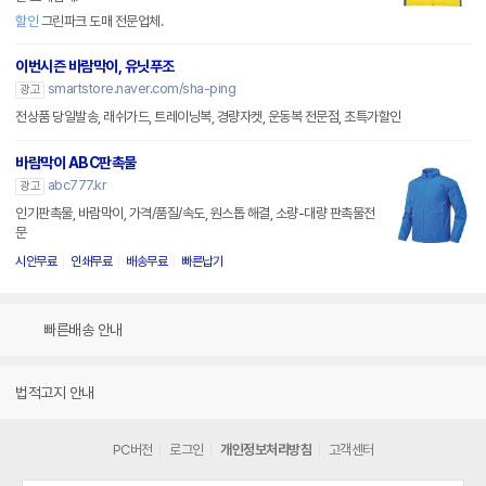
할인
그린파크 도매 전문업체.
이번시즌 바람막이, 유닛푸조
smartstore.naver.com/sha-ping
광고
전상품 당일발송, 래쉬가드, 트레이닝복, 경량자켓, 운동복 전문점, 초특가할인
바람막이 ABC판촉물
abc777.kr
광고
인기판촉물, 바람막이, 가격/품질/속도, 원스톱 해결, 소량-대량 판촉물전
문
시안무료
인쇄무료
배송무료
빠른납기
빠른배송 안내
법적고지 안내
PC버전
로그인
개인정보처리방침
고객센터