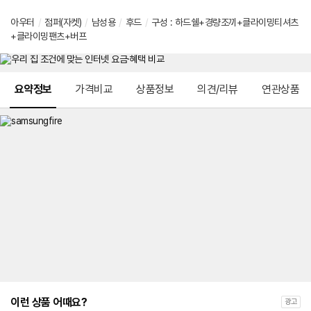
아우터
/
점퍼(자켓)
/
남성용
/
후드
/
구성 : 하드쉘+경량조끼+클라이밍티셔츠
+클라이밍팬츠+버프
메뉴 네비게이션
요약정보
가격비교
상품정보
의견/리뷰
연관상품
이런 상품 어때요?
광고