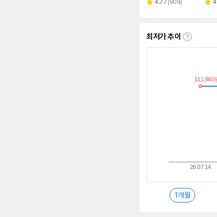
리
4.77
(
909
)
4
별
별
뷰
점
점
수
최저가 추이
최
저
가
추
이
란?
1개월