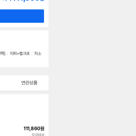
한쪽)
/
지퍼+벨크로
/
저소
연관상품
111,860
원
무료배송