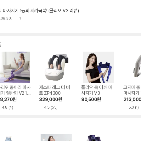
 마사지기 1등의 자기극복! (풀리오 V3 리뷰)
08.30.
1
품
풀리오 종아리 마사
제스파 레그 더 비
풀리오 목 어깨 마
코지마 종
기 일반형 V2 1세
트 ZP4380
사지기 V3
마사지기 
트
ML-102
8,270
원
329,000
원
90,500
원
213,00
4.8
(4)
4.5
(55)
5.0
(1)