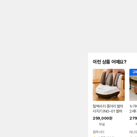
이런 상품 어때요?
구매
릴렉서리 종아리 발마
누가
사지기 ING-01 발바
2세대
닥 기계 다리마사지기
리 발
259,000
279
원
지기
무료
릴렉서리
NUG