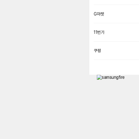
G마켓
11번가
쿠팡