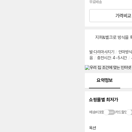
무료배송
가격비교
지퍼&벨크로 방식을 
발·다리마사지기
/
안마방식
음
/
충전시간: 4~5시간
/
메뉴 네비게이션
요약정보
쇼핑몰별 최저가
배송비포함
카드할인
옥션