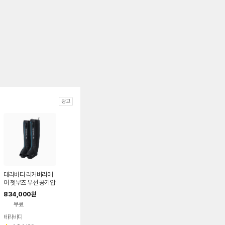
광고
테라바디 리커버리에
어 젯부츠 무선 공기압
다리 마사지기
834,000
원
무료
테라바디
네이버