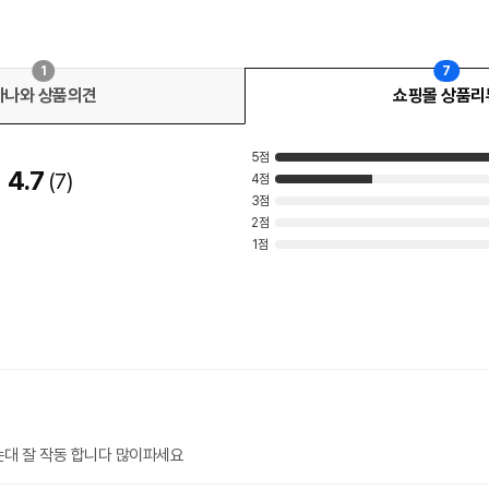
1
7
다나와 상품의견
쇼핑몰 상품리
5점
4.7
7
4점
3점
2점
1점
는대 잘 작동 합니다 많이파세요