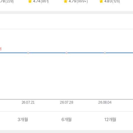
페이
리
리
리
리
.78
(
228
)
4.74
(
861
)
4.79
(
999+
)
4.83
(
126
)
별
별
별
뷰
뷰
뷰
뷰
점
점
점
수
수
수
수
3개월
6개월
12개월