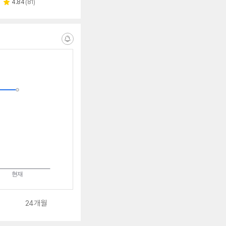
페이
리
4.84
(
81
)
별
뷰
점
수
알
림
받
는
중
24개월