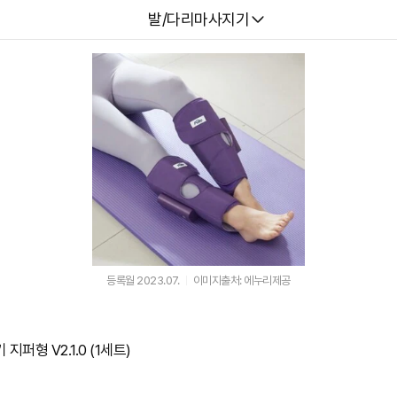
다나와
발/다리마사지기
등록월 2023.07.
이미지출처: 에누리제공
퍼형 V2.1.0 (1세트)