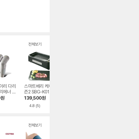
전체보기
아리 다리
스마트베리 케이 시
스위스밀리터리 S
제스파 더툴 400
리에너 C
즌2 SBG-K01
MA-IM600DG
에어슈 종아리 발
WL
마사지기 ZP564
0
원
139,500
원
390,600
원
67,600
원
(리퍼비시)
4.8
(5)
4.6
(11)
4.7
(15)
전체보기