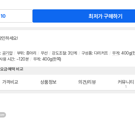
최저가 구매하기
10
확인하세요!
:
공기압
/
부위
:
종아리
/
무선
/
강도조절
:
3단계
/
구성품
:
다리커프
/
무게
:
400g(
사용 시간: ~120분
/
무게: 400g(한쪽)
가격비교
상품정보
의견/리뷰
커뮤니티
1