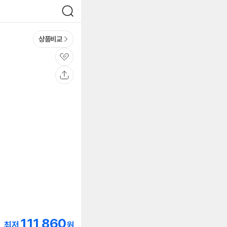
검
색
상품비교
관
심
공
유
111,860
최저
원