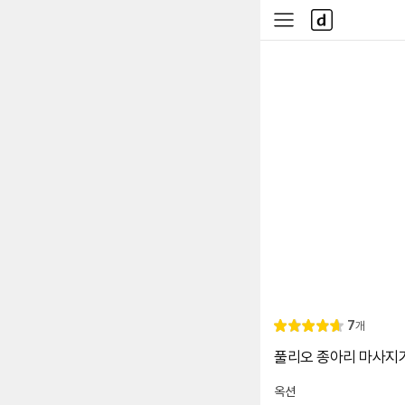
본문 바로가기
다
사
나
이
와
드
메
메
인
뉴
리
7
개
별
4.
뷰
점
7
풀리오 종아리 마사지기 지
옥션