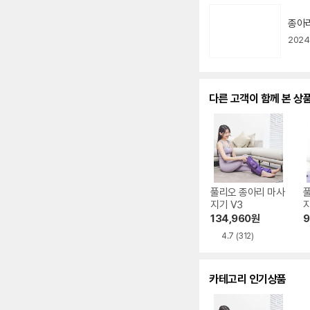
동
종아리
영
상
2024.
아
이
콘
다른 고객이 함께 본 상
풀리오 종아리 마사
지기 V3
지
134,960
원
9
4.7
(312)
카테고리 인기상품