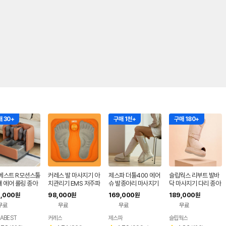
 30+
구매 1천+
구매 180+
베스트 R모션스툴
커레스 발 마사지기 아
제스파 더툴400 에어
슬립웍스 리부트 발바
 에어 롤링 종아
치관리기 EMS 저주파
슈 발종아리 마사지기
닥 마사지기 다리 종아
 다리 종아리 마사
발 발바닥 발목 종아리
리 발 공기압 마사지부
,000
98,000
169,000
189,000
원
원
원
원
츠 안마기
무료
무료
무료
무료
ABEST
커레스
제스파
슬립웍스
네이버