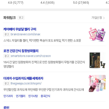
4.9
(12,777)
4.4
(1,605)
5.0
(27,665)
4.
파워링크
가입신청
광고
케어베어 무설달 젤리 구미
brand.naver.com/snax
광고
스낵스 자일리톨 젤리, 먹기편한 복숭아 포도 8개입, 먹기 편한 소포장
로전 건강간식 침향쌍화젤리
smartstore.naver.com/rozeon
광고
16시간 달인 침향쌍화차 진액으로 만든 침향쌍화젤리 무첨가물 건강간식
영양젤리
더과자 수입과자도매몰세계과자
thegwaja.co.kr/shopm/
광고
무인할인점 과자도매 무인매장 무인문구점 인기과자 과자도매 간식도매
인기과자
인기젤리
인기사탕
중국간식
루틴