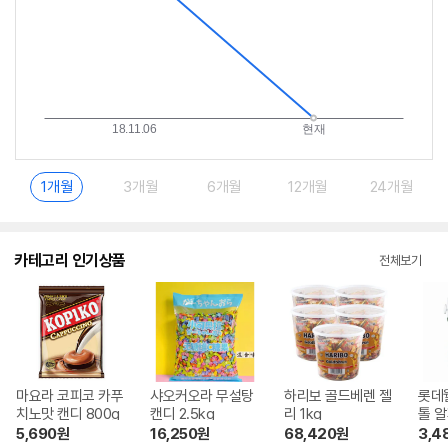
1개월
3개월
6개월
12개월
24개월
카테고리 인기상품
전체보기
마요라 코피코 카푸
샤오커오라 무설탕
하리보 골드베렌 젤
롯데
치노맛 캔디 800g
캔디 2.5kg
리 1kg
톨 알
6g
5,690
원
16,250
원
68,420
원
3,4