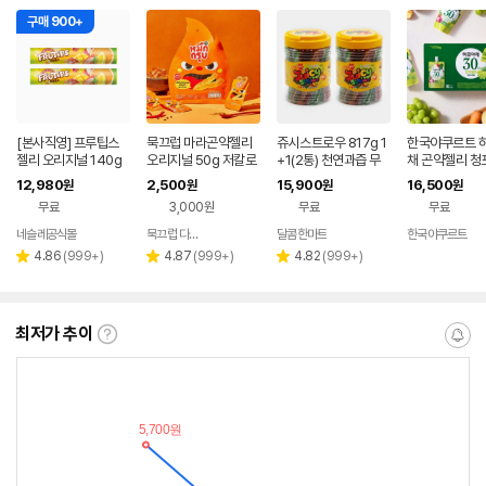
구매 900+
[본사직영] 프루팁스
묵끄럽 마라곤약젤리
쥬시스트로우 817g 1
한국야쿠르트 
젤리 오리지널 140g
오리지널 50g 저칼로
+1(2통) 천연과즙 무
채 곤약젤리 청
X 4개+1개 증정 / Fru
리 태국 간식 믁끄룹 쯔
색소 얼려먹는 젤리 스
일 10개 세트
12,980
2,500
15,900
16,500
원
원
원
원
tips 튜브 대용량
양 먹방 로제 믁끄럽 마
틱
무료
3,000원
무료
무료
곤젤 8g x 6개
네슬레공식몰
묵끄럽 다이어트 간식
달콤한마트
한국야쿠르트
네이버
네이버
페이
페이
리
리
리
4.86
(
999+
)
4.87
(
999+
)
4.82
(
999+
)
별
별
별
뷰
뷰
뷰
점
점
점
수
수
수
최저가 추이
최
알
저
림
가
받
추
는
이
중
란?