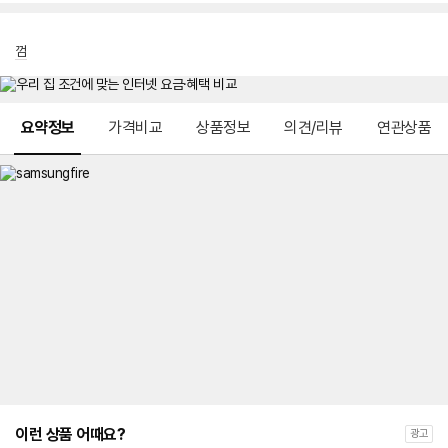
껌
메뉴 네비게이션
요약정보
가격비교
상품정보
의견/리뷰
연관상품
이런 상품 어때요?
광고