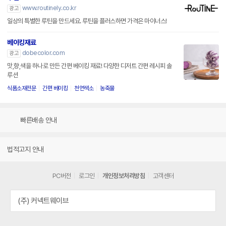
www.routinely.co.kr
광고
일상의 특별한 루틴을 만드세요. 루틴을 플러스하면 가격은 마이너스!
베이킹재료
dobecolor.com
광고
맛,향,색을 하나로 만든 간편 베이킹 재료! 다양한 디저트 간편 레시피 솔
루션
식품소재전문
간편 베이킹
천연색소
농축물
빠른배송 안내
법적고지 안내
PC버전
로그인
개인정보처리방침
고객센터
(주) 커넥트웨이브