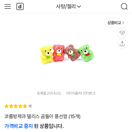
본문 바로가기
다
다나와
사탕/젤리
사
검
나
이
색
와
드
메
메
상품비교
인
뉴
관
심
공
유
등록월 2014.03.
이미지출처: 인터파크
리
개
별
5.
뷰
점
0
코롬방제과 델리스 곰돌이 풍선껌 (15개)
가격비교 중지
된 상품입니다.