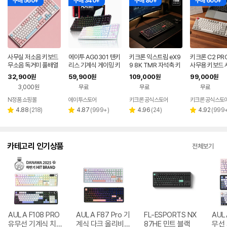
구매 560+
구매 340+
구매 80+
구매 600+
사무실 저소음 키보드
에이투 AG0301 텐키
키크론 익스트림 eX9
키크론 C2 PRO
무소음 독거미 풀배열
리스 기계식 게이밍 키
9 8K TMR 자석축 키
사무용 키보드 
조용한 컴퓨터 자판기
보드 적축, 갈축
보드 저소음 래피드 트
단축키 레트로,
32,900
59,900
109,000
99,000
원
원
원
원
핑크 유선 사무용 키보
리거 발로란트 키보드
적축
3,000원
무료
무료
무료
드
N정품 쇼핑몰
에이투스토어
키크론 공식스토어
키크론 공식스토
네이버
페이
리
리
리
리
4.88
(
218
)
4.87
(
999+
)
4.96
(
24
)
4.92
(
999
별
별
별
별
뷰
뷰
뷰
뷰
점
점
점
점
수
수
수
수
카테고리 인기상품
전체보기
AULA F108 PRO
AULA F87 Pro 기
FL-ESPORTS NX
AUL
유무선 기계식 치즈
계식 다크 올리비아
87HE 민트 블랙
무선