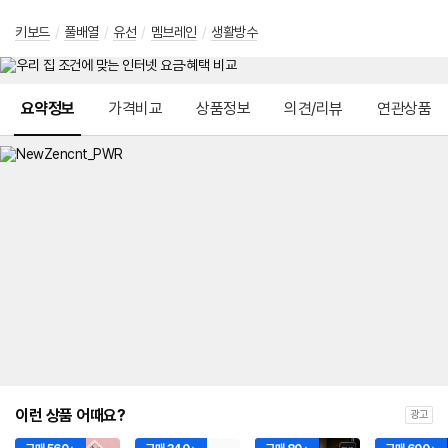
키보드
/
풀배열
/
유선
/
멤브레인
/
생활방수
메뉴 네비게이션
요약정보
가격비교
상품정보
의견/리뷰
연관상품
이런 상품 어때요?
광고