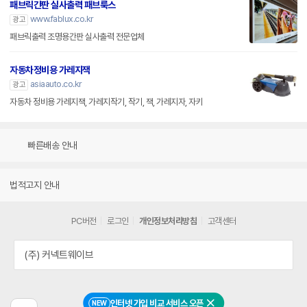
패브릭간판 실사출력 패브룩스
www.fablux.co.kr
광고
패브릭출력 조명용간판 실사출력 전문업체
자동차정비용 가레지잭
asiaauto.co.kr
광고
자동차 정비용 가레지잭, 가레지작기, 작기, 잭, 가레지자, 자키
빠른배송 안내
법적고지 안내
PC버전
로그인
개인정보처리방침
고객센터
(주) 커넥트웨이브
인터넷 가입 비교 서비스 오픈
NEW