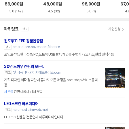
화이트 한글
한글
블랙
89,000
원
48,000
원
98,000
원
67,
5.0
(142)
4.5
(32)
5.0
(1)
4.
파워링크
가입신청
광고
윈도우11 FPP 정품인증점
smartstore.naver.com/sbcore
광고
포인트적립/한국정품/PC,노트북 USB설치/게임용 주변기기/오피스,한컴 선택가능
30년 노하우 간판의 모든것
빛나는간판-와이지애드플러스.com
광고
기획 디자인 제작 정교한 시공까지 모든 과정을 one-stop 서비스를 제
공
사은품
간판시공시 배너 무료
LED스크린 하루미디어
harumedia.imweb.me/
광고
LED스크린렌탈 전문업체 하루미디어입니다.