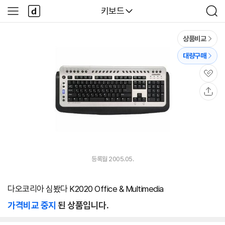
본문 바로가기
다
다나와
키보드
사
검
나
이
색
와
드
메
메
상품비교
인
뉴
대량구매
관
심
공
유
등록월 2005.05.
다오코리아 심봤다 K2020 Office & Multimedia
가격비교 중지
된 상품입니다.