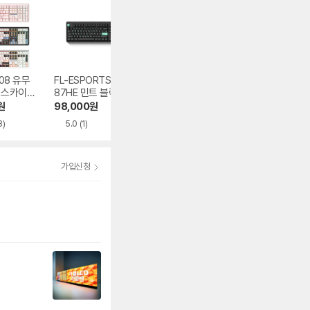
108 유무
FL-ESPORTS NX
AULA F87 Pro 유
AULA F87 Pro 
 스카이
87HE 민트 블랙
무선 기계식 인디고
2 유무선 기계식 
블랙 한글
던 블랙
원
98,000
원
67,000
원
85,000
원
8)
5.0
(1)
4.9
(53)
가입신청