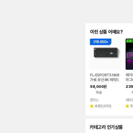
이런 상품 어때요?
구매 450+
FL-ESPORTS NX8
레이저
7HE 유선 8K 래피드
마그
트리거 자석축 키보드
이밍키
98,000
239
원
민트 블랙, 저소음스톰
계식
무료
축
펀키스
네이버
페이
리
4.92
(
430
)
5
별
별
뷰
점
점
수
카테고리 인기상품