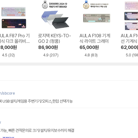
ULA F87 Pro 기
로지텍 KEYS-TO-
AULA F108 기계
AULA F
계식 다크 올리비아
GO 2 (정품)
식 라이트 그레이
선 기계식
한글
블랙 한글
8,000
원
86,900
원
65,000
원
62,000
4.5
(32)
4.9
(207)
4.8
(83)
5.0
(19
m/sbcore
북 USB설치/게임용 주변기기/오피스,한컴 선택가능
r
 가능, 빠른 견적문의로 크기/설치/유지보수까지 해결