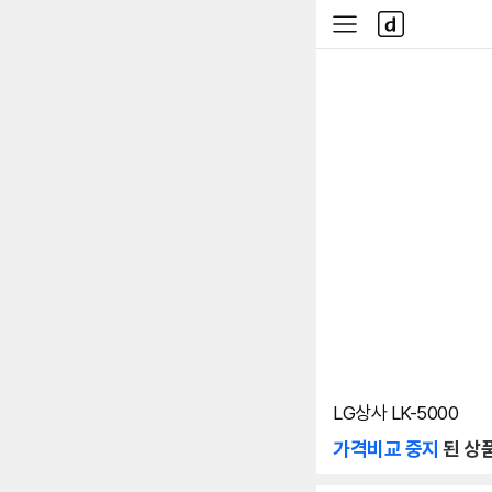
본문 바로가기
다
사
나
이
와
드
메
메
인
뉴
LG상사 LK-5000
가격비교 중지
된 상