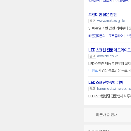
납품실적
스토어
신제품출시
트렌디한 젊은 간판
www.makesign.kr
광고
SI 매뉴얼 기반 간판 기획부터
빠른견적문의
포트폴리오
브
LED스크린 전문 애드와이드
adwide.co.kr
광고
LED스크린 제품 추천부터 설치
이벤트
사업장 홍보영상 무료 
LED스크린 하루미디어
harumedia.imweb.me
광고
LED스크린렌탈 전문업체 하루
빠른배송 안내