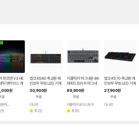
 헌츠맨 V3 HE
앱코 K560 축교환 레
지클릭커 마그네온 8K
앱코 K570 축교환 레
네틱 텐키리스 게
인보우 무빙 LED 기계
래피드트리거 마그네
인보우 무빙 LED 기계
보드 8KHz 기
식 블랙 (적축)
틱 자석축 텐키리스 게
식 키보드 (갈축)
,000
30,900
69,800
27,900
원
원
원
원
 키보드
이밍 기계식 키보드 G
무료
무료
무료
무료
RT87 문스톤그레이
레이저자몽 37g
레이저온라인스토어
다나와
지클릭커 공식스토어
다나와
네이버
네이버
네이버
페이
페이
페이
리
리
리
(
1
)
5
(
3
)
5
(
9
)
별
별
뷰
뷰
뷰
점
점
수
수
수