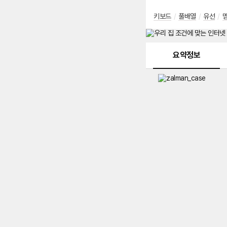
키보드
/
풀배열
/
유선
/
메뉴 네비게이션
요약정보