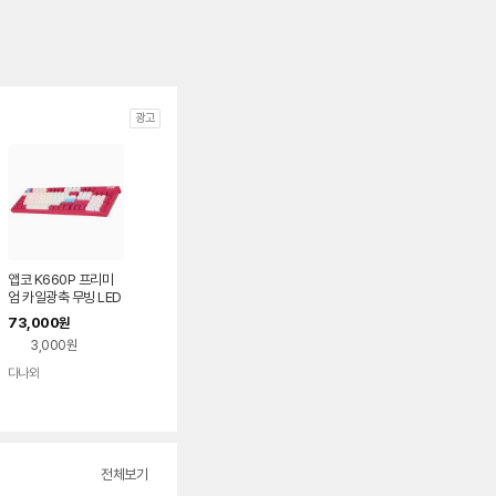
광고
앱코 K660P 프리미
엄 카일광축 무빙 LED
게이밍 기계식 키보드
73,000
원
(마젠타, 클릭)
3,000원
다나와
네이버
페이
전체보기