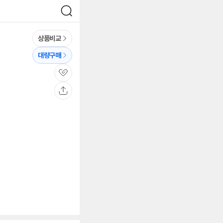
검
색
상품비교
대량구매
관
심
공
유