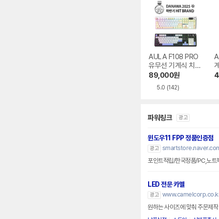
AULA F108 PRO
A
유무선 기계식 치즈
화이트 한글
89,000
원
4
5.0
(142)
파워링크
광고
윈도우11 FPP 정품인증점
smartstore.naver.co
광고
포인트적립/한국정품/PC,노트
LED 전문 카멜
www.camelcorp.co.k
광고
원하는 사이즈에 맞춰 주문제작