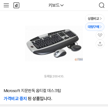
본문 바로가기
다
다나와
키보드
사
검
나
이
색
와
드
메
메
상품비교
인
뉴
대량구매
관
심
공
유
등록월 2004.10.
Microsoft 지문판독 옵티컬 데스크탑
가격비교 중지
된 상품입니다.