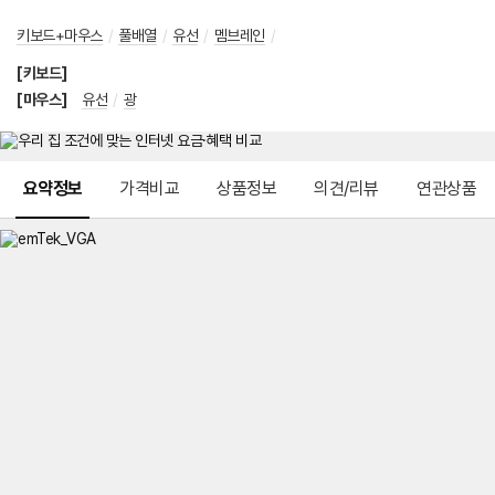
키보드+마우스
/
풀배열
/
유선
/
멤브레인
/
[키보드]
[마우스]
유선
/
광
메뉴 네비게이션
요약정보
가격비교
상품정보
의견/리뷰
연관상품