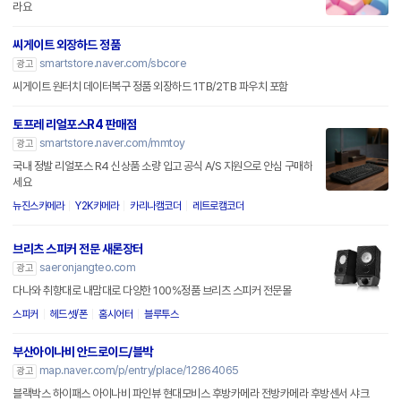
라요
씨게이트 외장하드 정품
smartstore.naver.com/sbcore
광고
씨게이트 원터치 데이터복구 정품 외장하드 1TB/2TB 파우치 포함
토프레 리얼포스R4 판매점
smartstore.naver.com/mmtoy
광고
국내 정발 리얼포스 R4 신상품 소량 입고 공식 A/S 지원으로 안심 구매하
세요
뉴진스카메라
Y2K카메라
카리나캠코더
레트로캠코더
브리츠 스피커 전문 새론장터
saeronjangteo.com
광고
다나와 취향대로 내맘대로 다양한 100%정품 브리츠 스피커 전문몰
스피커
헤드셋/폰
홈시어터
블루투스
부산아이나비 안드로이드/블박
map.naver.com/p/entry/place/12864065
광고
블랙박스 하이패스 아이나비 파인뷰 현대모비스 후방카메라 전방카메라 후방센서 샤크