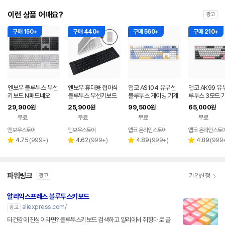
이런 상품 어때요?
광고
구매 150+
구매 440+
구매 560+
구매 210+
엔보우 블루투스 무선
엔보우 휴대용 접이식
앱코 AS104 유무선
앱코 AK99 유
키보드 N패드네오
블루투스 무선키보드
블루투스 게이밍 기계
루투스 3모드 
N패드
식 키보드 N 화이트, 조
키보드 핑크, 저
29,900
25,900
99,500
65,000
원
원
원
원
약돌 슈팅 스타축
치축 V3
무료
무료
무료
무료
엔보우스토어
엔보우스토어
앱코 온라인스토어
앱코 온라인스토
리
리
리
리
4.75
(
999+
)
4.62
(
999+
)
4.89
(
999+
)
4.89
(
999
별
별
별
별
뷰
뷰
뷰
뷰
점
점
점
점
수
수
수
수
파워링크
가입신청
광고
알리익스프레스 블루투스키보드
aliexpress.com/
광고
타건감에 진심이라면? 블루투스키보드 검색하고 알리에서 취향대로 골