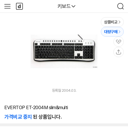
본문 바로가기
다
다나와
키보드
사
검
나
이
색
와
드
메
메
상품비교
인
뉴
대량구매
관
심
공
유
등록월 2004.03.
EVERTOP ET-2004M slim&multi
가격비교 중지
된 상품입니다.