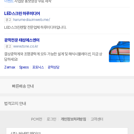
이벤트
사업장 홍보영상 무료 제작
LED스크린 하루미디어
harumedia.imweb.me/
광고
LED스크린렌탈 전문업체 하루미디어입니다.
광학전문 태성에스엔이
www.tsne.co.kr
광고
결상광학계와 조명광학계 모두 가능한 설계 및 해석시뮬레이션, 지금 상
담하세요!
Zemax
Speos
포토닉스
광학상담
빠른배송 안내
법적고지 안내
PC버전
로그인
개인정보처리방침
고객센터