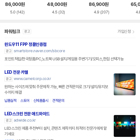
화이트 한글
한글
86,000
원
48,000
원
86,900
원
65,
5.0
(142)
4.5
(32)
4.9
(207)
4.
파워링크
가입신청
광고
윈도우11 FPP 정품인증점
smartstore.naver.com/sbcore
광고
포인트적립/한국정품/PC,노트북 USB설치/게임용 주변기기/오피스,한컴 선택가능
LED 전문 카멜
www.camelcorp.co.kr
광고
원하는 사이즈에 맞춰 주문제작 가능, 빠른 견적문의로 크기/설치/유지보
수까지 해결
납품실적
스토어
신제품출시
견적문의
LED스크린 전문 애드와이드
adwide.co.kr
광고
LED스크린 제품 추천부터 설치, 콘텐츠 제작까지 최적의 전문가에게 맡
기세요