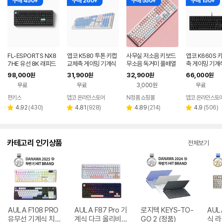
구매 450+
구매 260+
구매 550+
구매 150+
FL-ESPORTS NX8
앱코 K580 투톤 키캡
사무실 저소음 키보드
앱코 K660S 
7HE 유선 8K 래피드
교체축 게이밍 기계식
무소음 독거미 풀배열
축 게이밍 기계
트리거 자석축 키보드
키보드 스카이, 적축
조용한 컴퓨터 자판기
드 블랙, 갈축 V
98,000
31,900
32,900
66,000
원
원
원
원
민트 블랙, 저소음스톰
핑크 유선 사무용 키보
무료
무료
3,000원
무료
축
드
펀키스
앱코 온라인스토어
N정품 쇼핑몰
앱코 온라인스토
네이버
네이버
페이
페이
리
리
리
리
4.92
(
430
)
4.81
(
928
)
4.89
(
214
)
4.9
(
506
)
별
별
별
별
뷰
뷰
뷰
뷰
점
점
점
점
수
수
수
수
카테고리 인기상품
전체보기
AULA F108 PRO
AULA F87 Pro 기
로지텍 KEYS-TO-
AUL
유무선 기계식 치즈
계식 다크 올리비아
GO 2 (정품)
식 