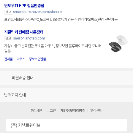
윈도우11 FPP 정품인증점
smartstore.naver.com/sbcore
광고
포인트적립/한국정품/PC,노트북 USB설치/게임용 주변기기/오피스,한컴 선택가능
지클릭커 판매점 새론장터
saeronjangteo.com
광고
가성비 좋고 손목편한 무소음 마우스, 정보보안 블루라이트 차단 모니터
필름
전제품
마우스
정보보안필름
빠른배송 안내
법적고지 안내
PC버전
로그인
개인정보처리방침
고객센터
(주) 커넥트웨이브