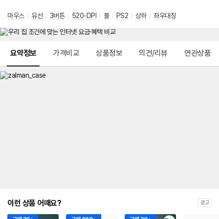
마우스
/
유선
/
3버튼
/
520-DPI
/
볼
/
PS2
/
상하
/
좌우대칭
메뉴 네비게이션
요약정보
가격비교
상품정보
의견/리뷰
연관상품
이런 상품 어때요?
광고