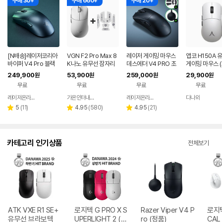
구매 30+
구매 660+
구매 20+
[N배송]레이저코리아
VGN F2 Pro Max 8
레이저 게이밍 마우스
앱코 H150A 
바이퍼 V4 Pro 블랙
K나노 유무선 잠자리
데스에더 V4 PRO 초
게이밍 마우스 
바브사 무선 게이밍 마
게이밍 마우스 화이트
경량 FPS 프로 무선 마
트)
249,900
53,900
259,000
29,900
원
원
원
원
우스 2세대 동글+그립
우스
무료
무료
무료
무료
[오늘주문 내일도착]
레이저온라인스토어
가온인터내셔날
레이저온라인스토어
다나와
네이버
네이버
네이버
네이버
페이
페이
페이
페이
리
리
리
5
(
11
)
4.95
(
580
)
4.95
(
21
)
별
별
별
뷰
뷰
뷰
점
점
점
수
수
수
카테고리 인기상품
전체보기
ATK VXE R1 SE+
로지텍 G PRO X S
Razer Viper V4 P
로지텍
유무선 브라보텍
UPERLIGHT 2 (정
ro (정품)
CAL