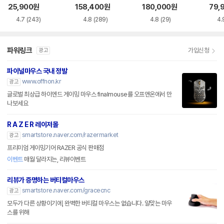
품)
25,900
원
158,400
원
180,000
원
79,
4.7
(243)
4.8
(289)
4.8
(29)
4.
파워링크
가입신청
광고
파이널마우스 국내 정발
www.offnon.kr
광고
글로벌 최상급 하이엔드 게이밍 마우스 finalmouse를 오프앤온에서 만
나보세요
R A Z E R 레이저몰
smartstore.naver.com/razermarket
광고
프리미엄 게이밍기어 RAZER 공식 판매점
이벤트
매월 달라지는, 리뷰이벤트
리뷰가 증명하는 버티컬마우스
smartstore.naver.com/gracecnc
광고
모두가 다른 상황이기에, 완벽한 버티컬 마우스는 없습니다. 알맞는 마우
스를 위해