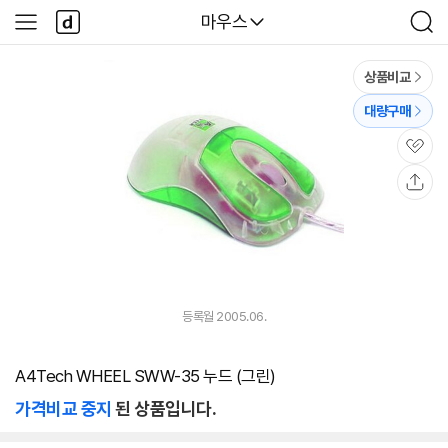
본문 바로가기
다
다나와
마우스
사
검
나
이
색
와
드
메
메
상품비교
인
뉴
대량구매
관
심
공
유
등록월 2005.06.
A4Tech WHEEL SWW-35 누드 (그린)
가격비교 중지
된 상품입니다.