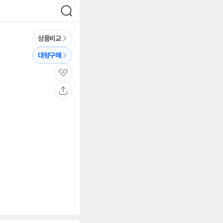
검
색
상품비교
대량구매
관
심
공
유