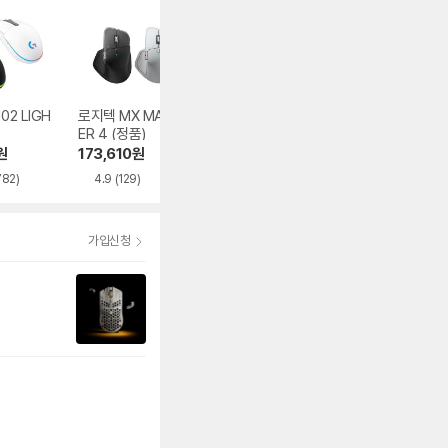
02 LIGH
로지텍 MX MAST
MSI GM51 LIGHT
CORSAIR 세이버 
ER 4 (정품)
WEIGHT WIRELE
2 PRO CF 무선 
SS
이밍
원
173,610
원
59,000
원
194,400
원
782)
4.9
(129)
5.0
(7)
5.0
(10)
가입신청