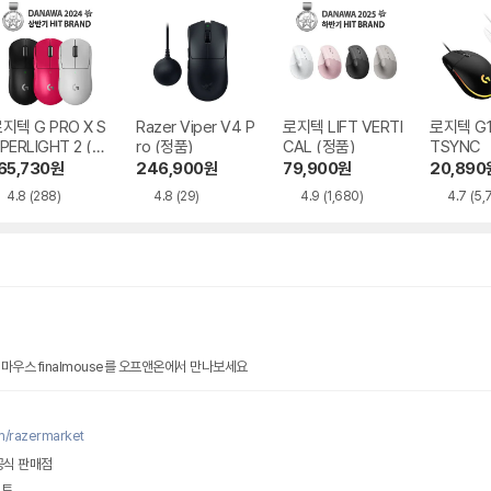
지텍 G PRO X S
Razer Viper V4 P
로지텍 LIFT VERTI
로지텍 G1
PERLIGHT 2 (정
ro (정품)
CAL (정품)
TSYNC
)
65,730
원
246,900
원
79,900
원
20,890
4.8
(288)
4.8
(29)
4.9
(1,680)
4.7
(5,
마우스 finalmouse를 오프앤온에서 만나보세요
m/razermarket
공식 판매점
벤트