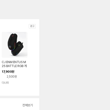
광고
CJ ENM ENTUS M
25 BATTLE RGB 게
이밍 마우스
17,900
원
2,500원
다나와
네이버
페이
전체보기