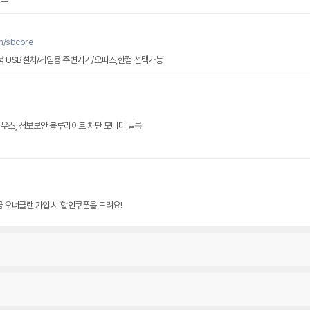
m/sbcore
북 USB설치/게임용 주변기기/오피스,한컴 선택가능
우스, 정보보안 블루라이트 차단 모니터 필름
 오너클랜 가입 시 할인쿠폰을 드려요!