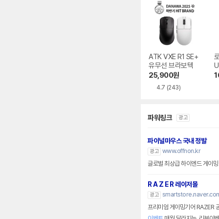
ATK VXE R1 SE+
로
유무선 브라보텍
U
품
25,900
원
1
4.7
(243)
파워링크
광고
파이널마우스 국내 정발
www.offnon.kr
광고
글로벌 최상급 하이엔드 게이밍 
R A Z E R 레이저몰
smartstore.naver.co
광고
프리미엄 게이밍기어 RAZER 
이벤트
매월 달라지는, 리뷰이