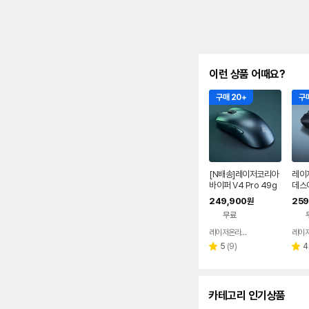
이런 상품 어때요?
구매 20+
구매
[N배송]레이저코리아
레이
바이퍼 V4 Pro 49g
데스에
초경량 무선 게이밍 마
경량 
249,900
259
원
우스 바브사 [오늘주문
우스
무료
내일도착]
레이저온라인스토어
네이버
페이
리
5
(
9
)
4
별
별
뷰
점
점
수
카테고리 인기상품