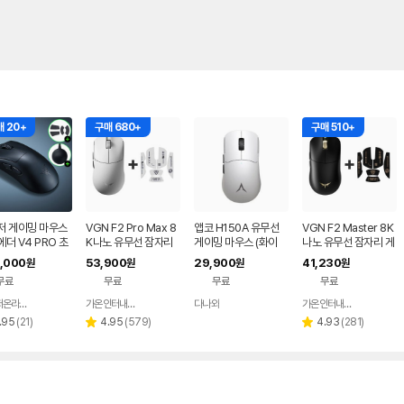
 20+
구매 680+
구매 510+
저 게이밍 마우스
VGN F2 Pro Max 8
앱코 H150A 유무선
VGN F2 Master 8K
더 V4 PRO 초
K나노 유무선 잠자리
게이밍 마우스 (화이
나노 유무선 잠자리 게
FPS 프로 무선 마
게이밍 마우스 화이트
트)
이밍 마우스+그립테이
,000
53,900
29,900
41,230
원
원
원
원
프 블랙
무료
무료
무료
무료
레이저온라인스토어
가온인터내셔날
다나와
가온인터내셔날
네이버
네이버
네이버
네이버
페이
페이
페이
페이
리
리
리
.95
(
21
)
4.95
(
579
)
4.93
(
281
)
별
별
뷰
뷰
뷰
점
점
수
수
수