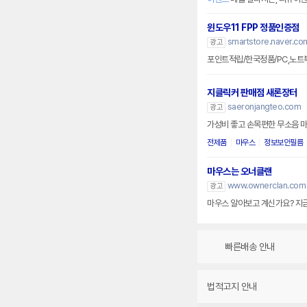
윈도우11 FPP 정품인증점
smartstore.naver.co
광고
포인트적립/한국정품/PC,노트
지클릭커 판매점 새론장터
saeronjangteo.com
광고
가성비 좋고 손목편한 무소음 마
전제품
마우스
정보보안필름
마우스는 오너클랜
www.ownerclan.com
광고
마우스 알아보고 계신가요? 지금
빠른배송 안내
법적고지 안내