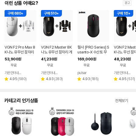
이런 상품 어때요?
광고
구매 680+
구매 510+
구매 1천+
VGN F2 Pro Max 8
VGN F2 Master 8K
펄사 [PRO Series] S
VGN F2 Mast
K나노 유무선 잠자리
나노 유무선 잠자리 게
usanto-X 수산토 무
K나노 무선 잠
게이밍 마우스 화이트
이밍 마우스+그립테이
선 게이밍 마우스
이밍 마우스+
53,900
41,230
169,000
48,230
원
원
원
원
프 블랙
프 블랙
무료
무료
무료
무료
가온인터내셔날
가온인터내셔날
pulsar
가온인터내셔날
네이버
네이버
페이
페이
리
리
리
리
4.95
(
580
)
4.93
(
283
)
4.93
(
185
)
4.95
(
531
)
별
별
별
별
뷰
뷰
뷰
뷰
점
점
점
점
수
수
수
수
카테고리 인기상품
전체보기