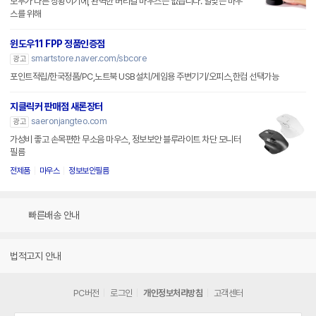
모두가 다른 상황이기에, 완벽한 버티컬 마우스는 없습니다. 알맞는 마우
스를 위해
윈도우11 FPP 정품인증점
smartstore.naver.com/sbcore
광고
포인트적립/한국정품/PC,노트북 USB설치/게임용 주변기기/오피스,한컴 선택가능
지클릭커 판매점 새론장터
saeronjangteo.com
광고
가성비 좋고 손목편한 무소음 마우스, 정보보안 블루라이트 차단 모니터
필름
전제품
마우스
정보보안필름
빠른배송 안내
법적고지 안내
PC버전
로그인
개인정보처리방침
고객센터