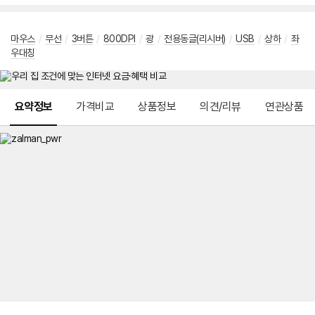
마우스
/
무선
/
3버튼
/
800DPI
/
광
/
전용동글(리시버)
/
USB
/
상하
/
좌
우대칭
메뉴 네비게이션
요약정보
가격비교
상품정보
의견/리뷰
연관상품