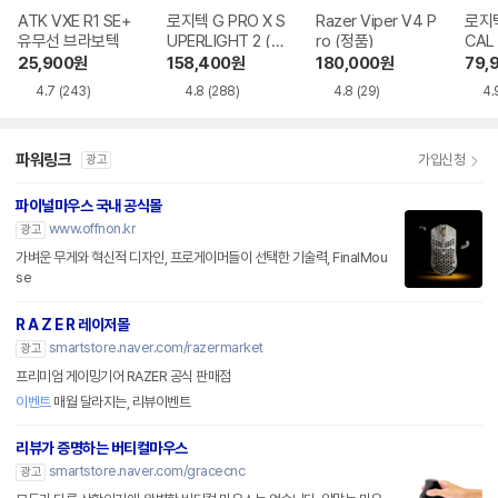
ATK VXE R1 SE+
로지텍 G PRO X S
Razer Viper V4 P
로지텍
유무선 브라보텍
UPERLIGHT 2 (정
ro (정품)
CAL
품)
25,900
원
158,400
원
180,000
원
79,
4.7
(243)
4.8
(288)
4.8
(29)
4.
파워링크
가입신청
광고
파이널마우스 국내 공식몰
www.offnon.kr
광고
가벼운 무게와 혁신적 디자인, 프로게이머들이 선택한 기술력, FinalMou
se
R A Z E R 레이저몰
smartstore.naver.com/razermarket
광고
프리미엄 게이밍기어 RAZER 공식 판매점
이벤트
매월 달라지는, 리뷰이벤트
리뷰가 증명하는 버티컬마우스
smartstore.naver.com/gracecnc
광고