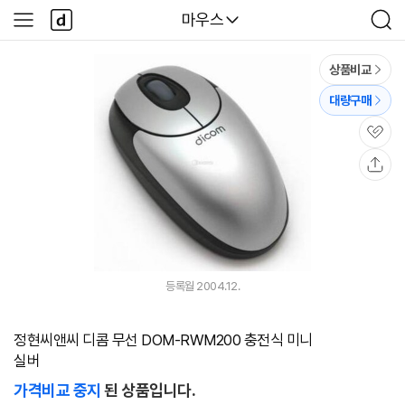
본문 바로가기
다
다나와
마우스
사
검
나
이
색
와
드
메
메
상품비교
인
뉴
대량구매
관
심
공
유
등록월 2004.12.
정현씨앤씨 디콤 무선 DOM-RWM200 충전식 미니
실버
가격비교 중지
된 상품입니다.