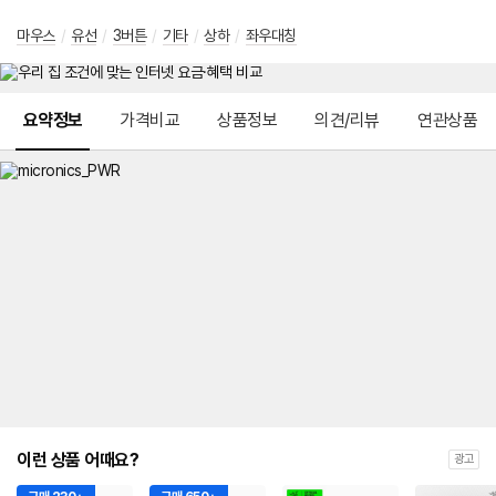
마우스
/
유선
/
3버튼
/
기타
/
상하
/
좌우대칭
메뉴 네비게이션
요약정보
가격비교
상품정보
의견/리뷰
연관상품
이런 상품 어때요?
광고