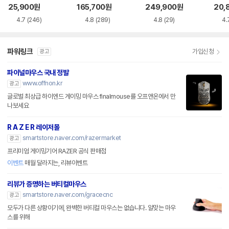
품)
25,900
원
165,700
원
249,900
원
20,
4.7
(246)
4.8
(289)
4.8
(29)
4.
파워링크
가입신청
광고
파이널마우스 국내 정발
www.offnon.kr
광고
글로벌 최상급 하이엔드 게이밍 마우스 finalmouse를 오프앤온에서 만
나보세요
R A Z E R 레이저몰
smartstore.naver.com/razermarket
광고
프리미엄 게이밍기어 RAZER 공식 판매점
이벤트
매월 달라지는, 리뷰이벤트
리뷰가 증명하는 버티컬마우스
smartstore.naver.com/gracecnc
광고
모두가 다른 상황이기에, 완벽한 버티컬 마우스는 없습니다. 알맞는 마우
스를 위해