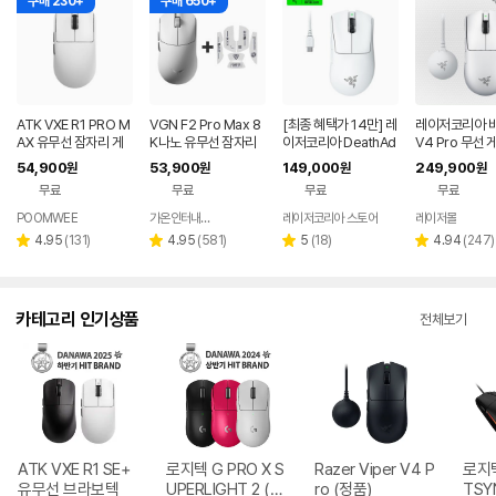
구매 230+
구매 650+
ATK VXE R1 PRO M
VGN F2 Pro Max 8
[최종 혜택가 14만] 레
레이저코리아 
AX 유무선 잠자리 게
K나노 유무선 잠자리
이저코리아 DeathAd
V4 Pro 무선
이밍 마우스 화이트
게이밍 마우스 화이트
der V3 Pro e스포츠
마우스 바브사 8
54,900
53,900
149,000
249,900
원
원
원
원
무선 게이밍 마우스 화
글 화이트
무료
무료
무료
무료
이트
POOMWEE
가온인터내셔날
레이저코리아 스토어
레이저몰
네이버
페이
리
리
리
리
4.95
(
131
)
4.95
(
581
)
5
(
18
)
4.94
(
247
)
별
별
별
별
뷰
뷰
뷰
뷰
점
점
점
점
수
수
수
수
카테고리 인기상품
전체보기
ATK VXE R1 SE+
로지텍 G PRO X S
Razer Viper V4 P
로지텍
유무선 브라보텍
UPERLIGHT 2 (정
ro (정품)
TSY