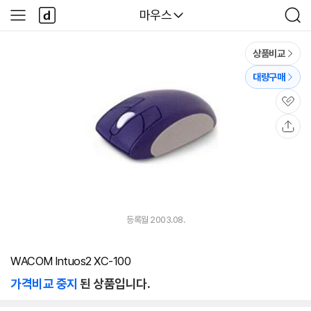
본문 바로가기
다
다나와
마우스
사
검
나
이
색
와
드
메
메
상품비교
인
뉴
대량구매
관
심
공
유
등록월 2003.08.
WACOM Intuos2 XC-100
가격비교 중지
된 상품입니다.