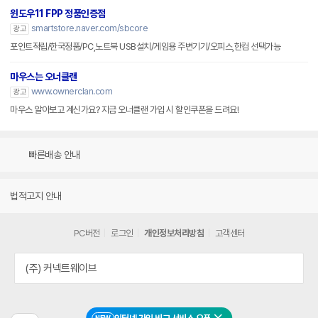
윈도우11 FPP 정품인증점
smartstore.naver.com/sbcore
광고
포인트적립/한국정품/PC,노트북 USB설치/게임용 주변기기/오피스,한컴 선택가능
마우스는 오너클랜
www.ownerclan.com
광고
마우스 알아보고 계신가요? 지금 오너클랜 가입 시 할인쿠폰을 드려요!
빠른배송 안내
법적고지 안내
PC버전
로그인
개인정보처리방침
고객센터
(주) 커넥트웨이브
NEW