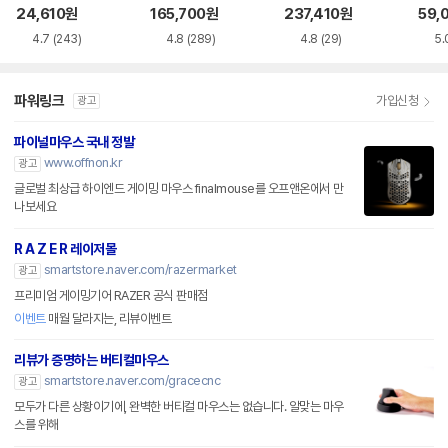
품)
SS
24,610
원
165,700
원
237,410
원
59,
4.7
(243)
4.8
(289)
4.8
(29)
5.
파워링크
가입신청
광고
파이널마우스 국내 정발
www.offnon.kr
광고
글로벌 최상급 하이엔드 게이밍 마우스 finalmouse를 오프앤온에서 만
나보세요
R A Z E R 레이저몰
smartstore.naver.com/razermarket
광고
프리미엄 게이밍기어 RAZER 공식 판매점
이벤트
매월 달라지는, 리뷰이벤트
리뷰가 증명하는 버티컬마우스
smartstore.naver.com/gracecnc
광고
모두가 다른 상황이기에, 완벽한 버티컬 마우스는 없습니다. 알맞는 마우
스를 위해