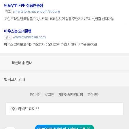
윈도우11 FPP 정품인증점
smartstore.naver.com/sbcore
광고
포인트적립/한국정품/PC,노트북 USB설치/게임용 주변기기/오피스,한컴 선택가능
마우스는 오너클랜
www.ownerclan.com
광고
마우스 알아보고 계신가요? 지금 오너클랜 가입 시 할인쿠폰을 드려요!
빠른배송 안내
법적고지 안내
PC버전
로그인
개인정보처리방침
고객센터
(주) 커넥트웨이브
NEW