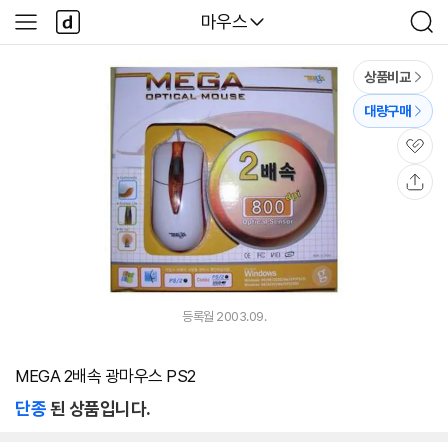
본문 바로가기
다
다나와
마우스
사
검
나
이
색
와
드
메
메
상품비교
인
뉴
대량구매
관
심
공
유
등록월 2003.09.
MEGA 2배속 광마우스 PS2
단종
된 상품입니다.