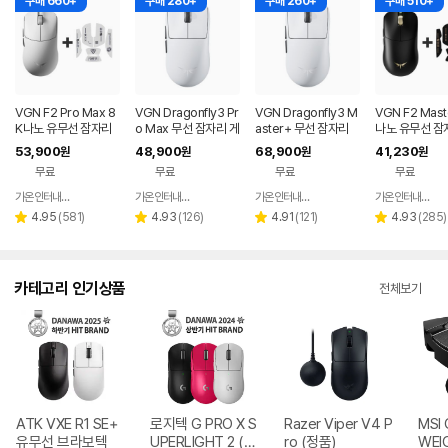
구매 660+
구매 280+
구매 260+
구매 510+
VGN F2 Pro Max 8
VGN Dragonfly3 Pr
VGN Dragonfly3 M
VGN F2 Mast
K나노 유무선 잠자리
o Max 무선 잠자리 게
aster+ 무선 잠자리
나노 유무선 잠
게이밍 마우스 화이트
이밍 마우스+젠더 화
게이밍 마우스+젠더
이밍 마우스+
53,900
48,900
68,900
41,230
원
원
원
원
이트
화이트
프 블랙
무료
무료
무료
무료
가온인터내셔날
가온인터내셔날
가온인터내셔날
가온인터내셔날
네이버
네이버
네이버
페이
페이
페이
리
리
리
리
4.95
(
581
)
4.93
(
126
)
4.91
(
121
)
4.93
(
285
)
별
별
별
별
뷰
뷰
뷰
뷰
점
점
점
점
수
수
수
수
카테고리 인기상품
전체보기
ATK VXE R1 SE+
로지텍 G PRO X S
Razer Viper V4 P
MSI 
유무선 브라보텍
UPERLIGHT 2 (정
ro (정품)
WEI