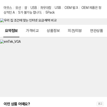
마우스
/
유선
/
광
/
USB
/
좌우대칭
/
USB
/
OEM 벌크
/
OEM 제품은 정
상적인 A
/
S가 불가능 합니다.
/
5Pack
메뉴 네비게이션
요약정보
가격비교
상품정보
의견/리뷰
연관상품
이런 상품 어때요?
광고