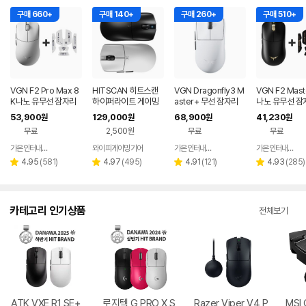
구매 660+
구매 140+
구매 260+
구매 510+
VGN F2 Pro Max 8
HITSCAN 히트스캔
VGN Dragonfly3 M
VGN F2 Mast
K나노 유무선 잠자리
하이퍼라이트 게이밍
aster+ 무선 잠자리
나노 유무선 잠
게이밍 마우스 화이트
무선 마우스 경량 8K
게이밍 마우스+젠더
이밍 마우스+
53,900
129,000
68,900
41,230
원
원
원
원
호환
화이트
프 블랙
무료
2,500원
무료
무료
가온인터내셔날
와이피게이밍기어
가온인터내셔날
가온인터내셔날
네이버
네이버
페이
페이
리
리
리
리
4.95
(
581
)
4.97
(
495
)
4.91
(
121
)
4.93
(
285
)
별
별
별
별
뷰
뷰
뷰
뷰
점
점
점
점
수
수
수
수
카테고리 인기상품
전체보기
ATK VXE R1 SE+
로지텍 G PRO X S
Razer Viper V4 P
MSI 