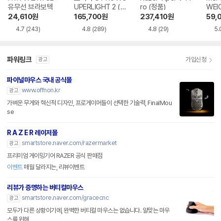
유무선 브라보텍
UPERLIGHT 2 (정
ro (정품)
WEI
품)
SS
24,610
원
165,700
원
237,410
원
59,
4.7
(243)
4.8
(289)
4.8
(29)
5.
파워링크
가입신청
광고
파이널마우스 국내 공식몰
www.offnon.kr
광고
가벼운 무게와 혁신적 디자인, 프로게이머들이 선택한 기술력, FinalMou
se
R A Z E R 레이저몰
smartstore.naver.com/razermarket
광고
프리미엄 게이밍기어 RAZER 공식 판매점
이벤트
매월 달라지는, 리뷰이벤트
리뷰가 증명하는 버티컬마우스
smartstore.naver.com/gracecnc
광고
모두가 다른 상황이기에, 완벽한 버티컬 마우스는 없습니다. 알맞는 마우
스를 위해