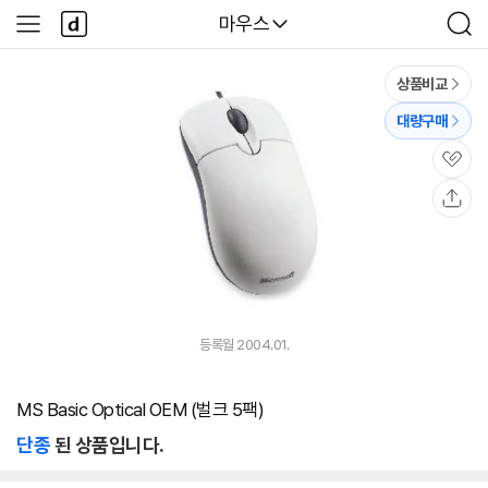
본문 바로가기
다
다나와
마우스
사
검
나
이
색
와
드
메
메
상품비교
인
뉴
대량구매
관
심
공
유
등록월 2004.01.
MS Basic Optical OEM (벌크 5팩)
단종
된 상품입니다.