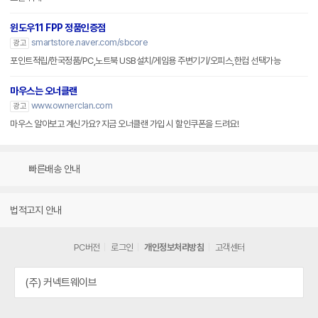
윈도우11 FPP 정품인증점
smartstore.naver.com/sbcore
광고
포인트적립/한국정품/PC,노트북 USB설치/게임용 주변기기/오피스,한컴 선택가능
마우스는 오너클랜
www.ownerclan.com
광고
마우스 알아보고 계신가요? 지금 오너클랜 가입 시 할인쿠폰을 드려요!
빠른배송 안내
법적고지 안내
PC버전
로그인
개인정보처리방침
고객센터
(주) 커넥트웨이브