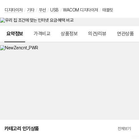
디지타이저
/
기타
/
무선
/
USB
/
WACOM 디지타이져
/
태블릿
메뉴 네비게이션
요약정보
가격비교
상품정보
의견/리뷰
연관상품
카테고리 인기상품
전체보기