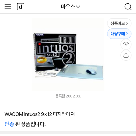
본문 바로가기
다
다나와
마우스
사
검
나
이
색
와
드
메
메
상품비교
인
뉴
대량구매
관
심
공
유
등록월 2002.03.
WACOM Intuos2 9×12 디지타이져
단종
된 상품입니다.