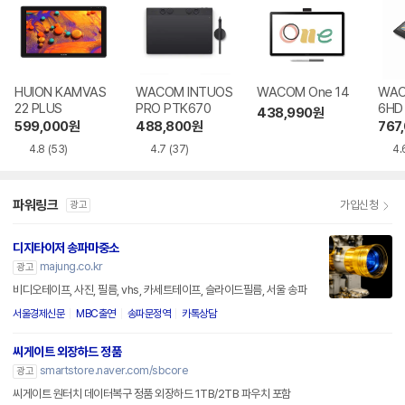
HUION KAMVAS
WACOM INTUOS
WACOM One 14
WACO
22 PLUS
PRO PTK670
6HD
438,990
원
599,000
원
488,800
원
767
4.8
(53)
4.7
(37)
4.
파워링크
가입신청
광고
디지타이저 송파마중소
majung.co.kr
광고
비디오테이프, 사진, 필름, vhs, 카세트테이프, 슬라이드필름, 서울 송파
서울경제신문
MBC출연
송파문정역
카톡상담
씨게이트 외장하드 정품
smartstore.naver.com/sbcore
광고
씨게이트 원터치 데이터복구 정품 외장하드 1TB/2TB 파우치 포함