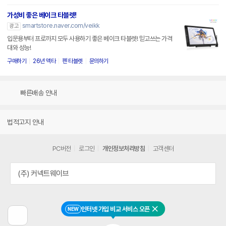
가성비 좋은 베이크 타블렛!
smartstore.naver.com/veikk
광고
입문용부터 프로까지 모두 사용하기 좋은 베이크 타블렛! 믿고쓰는 가격
대와 성능!
구매하기
26년 액타
펜 타블렛
문의하기
빠른배송 안내
법적고지 안내
PC버전
로그인
개인정보처리방침
고객센터
(주) 커넥트웨이브
인터넷 가입 비교 서비스 오픈
NEW
닫기
이
전