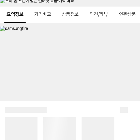
메뉴 네비게이션
요약정보
가격비교
상품정보
의견/리뷰
연관상품