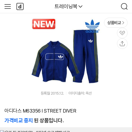
본문 바로가기
다
다나와
트레이닝복
사
검
나
이
색
와
드
메
메
상품비교
인
뉴
관
심
공
유
등록월 2015.12.
이미지출처: 옥션
아디다스 M63356 I STREET DIVER
가격비교 중지
된 상품입니다.