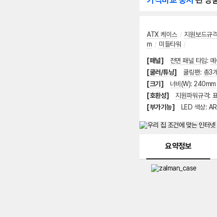
ATX 케이스
/
지원보드규
m
/
미들타워
/
[패널]
전면 패널 타입
:
메
[쿨러/튜닝]
쿨링팬
:
총3
[크기]
너비(W)
:
240mm
[호환성]
지원파워규격
:
표
[부가기능]
LED 색상
:
AR
메뉴 네비게이션
요약정보