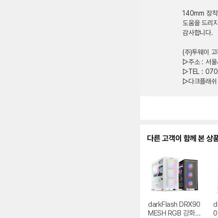
140mm 장
도움을 드리지
감사합니다.
(주)투웨이 
▷주소 : 서
▷TEL : 070
▷다크플래쉬 코리
다른 고객이 함께 본 상
darkFlash DRX90
d
MESH RGB 강화유
0