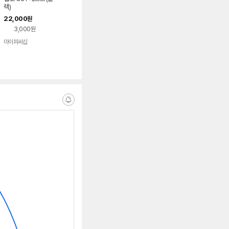
랙)
22,000
원
3,000원
마이피씨샵
알
림
받
는
중