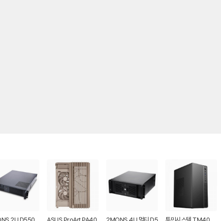
NS 2U D550
ASUS ProArt PA40
2MONS 4U 멀티 D5
투민시스템 TM40