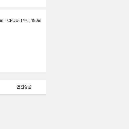
mm
/
CPU쿨러 높이
:
180m
연관상품