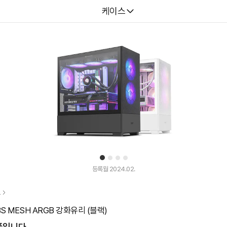
다나와
케이스
1
2
3
4
등록월 2024.02.
0-BS MESH ARGB 강화유리 (블랙)
품입니다.