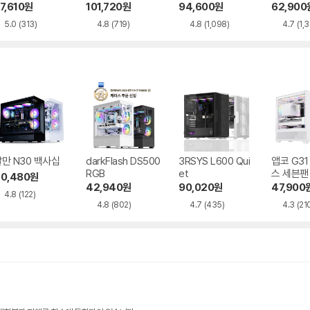
블랙
리 화이트
리 블랙
랙
7,610
원
101,720
원
94,600
원
62,900
5.0
(313)
4.8
(719)
4.8
(1,098)
4.7
(1,
만 N30 백사십
darkFlash DS500
3RSYS L600 Qui
앱코 G3
RGB
et
스 세븐팬
0,480
원
42,940
원
90,020
원
47,900
4.8
(122)
4.8
(802)
4.7
(435)
4.3
(21