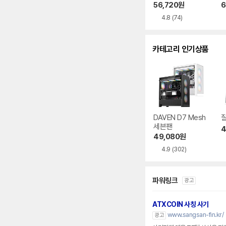
리 블랙
56,720
원
6
4.8
(74)
카테고리 인기상품
DAVEN D7 Mesh
잘
세븐팬
4
49,080
원
4.9
(302)
파워링크
광고
ATXCOIN 사칭 사기
www.sangsan-fin.kr/
광고