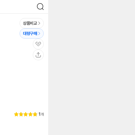
검
색
상품비교
대량구매
관
심
공
유
리
1
개
별
5.
뷰
점
0