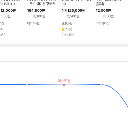
S USB 3.0
1 우드 에디션 강화유
00
(블랙)
리 (베이지)
112,000
164,800
126,000
12,900
원
원
최저
원
원
2,500원
3,000원
2,500원
3,000원
NS
마이피씨샵
2MONS
마이피씨샵
리
리
(
6
)
5
(
1
)
별
뷰
뷰
처60
판매처42
점
수
수