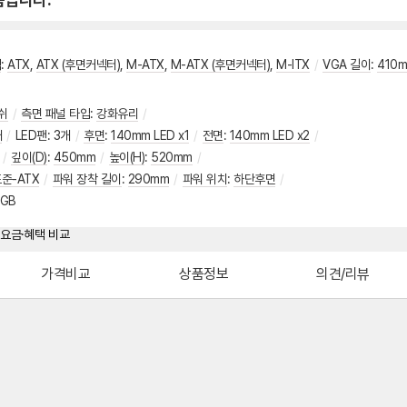
격
:
ATX
,
ATX (후면커넥터)
,
M-ATX
,
M-ATX (후면커넥터)
,
M-ITX
/
VGA 길이
:
410
쉬
/
측면 패널 타입
:
강화유리
/
개
/
LED팬
:
3개
/
후면
:
140mm LED x1
/
전면
:
140mm LED x2
/
/
깊이(D)
:
450mm
/
높이(H)
:
520mm
/
준-ATX
/
파워 장착 길이
:
290mm
/
파워 위치
:
하단후면
/
GB
가격비교
상품정보
의견/리뷰