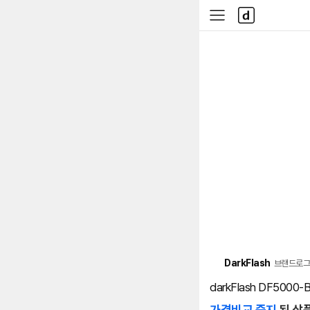
본문 바로가기
다
사
나
이
와
드
메
메
인
뉴
DarkFlash
브랜드로그
darkFlash DF500
가격비교 중지
된 상