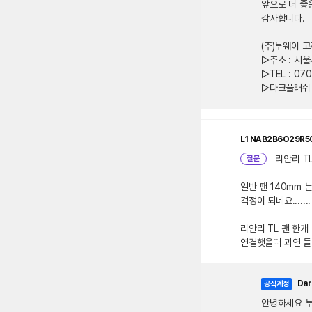
앞으로 더 좋
감사합니다.
(주)투웨이 
▷주소 : 서
▷TEL : 070
▷다크플래쉬 코리
L1
NAB2B6O29R5
리안리 TL
질문
일반 팬 140mm
걱정이 되네요.......
리안리 TL 팬 한개
연결햇을때 과연 들어
Dar
공식계정
안녕하세요 