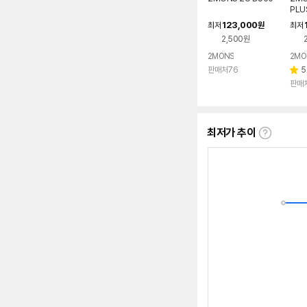
PLU
123,000
최저
원
최저
2,500원
2MONS
2MO
판매처76
5
별
판매
점
최저가 추이
최
저
가
추
이
란?