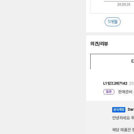
1개월
의견/리뷰
L1
밍크고래7142
20
판매준비 
질문
Dar
공식계정
안녕하세요 
해당 제품은 