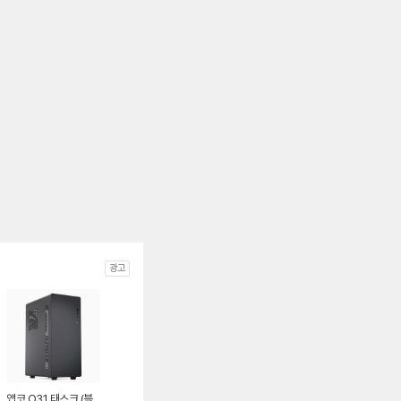
광고
앱코 O31 태스크 (블