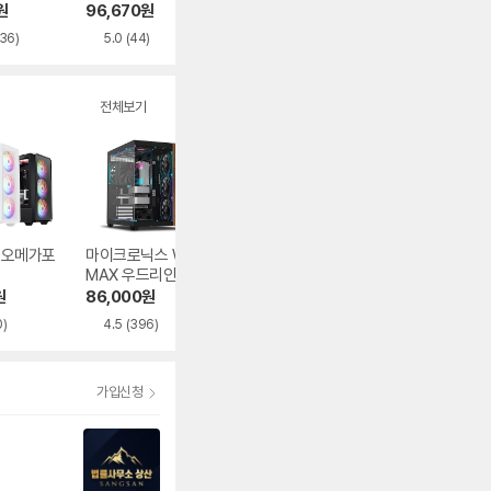
탄 글래스 BTF 블
블랙
이트
원
96,670
원
121,200
원
66,910
원
랙
336)
5.0
(44)
5.0
(34)
5.0
(45)
전체보기
1 오메가포
마이크로닉스 WIZ
오쓰 SOLID FULL
DAVEN AQUA 다
MAX 우드리안 MA
MESH
이버
X
원
86,000
원
62,840
원
39,180
원
0)
4.5
(396)
4.9
(482)
가입신청