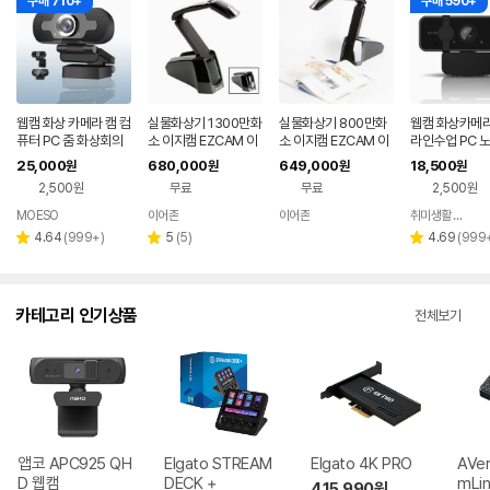
구매 710+
구매 590+
웹캠 화상 카메라 캠 컴
실물화상기 1300만화
실물화상기 800만화
웹캠 화상카메라
퓨터 PC 줌 화상회의
소 이지캠 EZCAM 이
소 이지캠 EZCAM 이
라인수업 PC 
USB W-PC200
어존 EZ-1300I
어존 EZ-800S
컴퓨터 화상 캠 
25,000
680,000
649,000
18,500
원
원
원
원
0P
2,500원
무료
무료
2,500원
MOESO
이어존
이어존
취미생활 캠핑 차박 게임
네이버
페이
리
리
리
4.64
(
999+
)
5
(
5
)
4.69
(
999
별
별
별
뷰
뷰
뷰
점
점
점
수
수
수
카테고리 인기상품
전체보기
앱코 APC925 QH
Elgato STREAM
Elgato 4K PRO
AVer
D 웹캠
DECK +
mLin
415,990
원