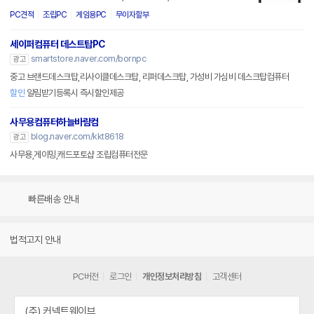
PC견적
조립PC
게임용PC
무이자할부
세이퍼컴퓨터 데스트탑PC
smartstore.naver.com/bornpc
광고
중고 브랜드데스크탑,리사이클데스크탑, 리퍼데스크탑, 가성비 가심비 데스크탑컴퓨터
할인
알림받기등록시 즉시할인제공
사무용컴퓨터하늘바람컴
blog.naver.com/kkt8618
광고
사무용,게이밍,캐드포토샵 조립컴퓨터전문
빠른배송 안내
법적고지 안내
PC버전
로그인
개인정보처리방침
고객센터
(주) 커넥트웨이브