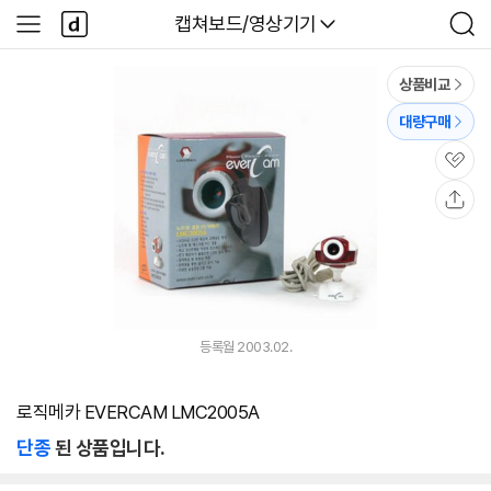
본문 바로가기
다
다나와
캡쳐보드/영상기기
사
검
나
이
색
와
드
메
메
상품비교
인
뉴
대량구매
관
심
공
유
등록월 2003.02.
로직메카 EVERCAM LMC2005A
단종
된 상품입니다.