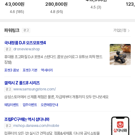
11G2
43,000
원
280,800
원
123
4.5
(3)
4.6
(185)
4.8
(95)
파워링크
가입신청
광고
국내정품 DJI 오즈모포켓4
droneview.shop
광고
휴대용 초고화질 DJI 포켓4 스탠다드 콤보 (브이로그 유튜브 최적 핸드
짐벌)
포켓3 콤보
포켓3 기본
액세서리
갤럭시 Z 폴드8 시리즈
www.samsungstore.com/
광고
삼성스토어에서 신제품 체험은 물론, 자급제부터 개통까지 모두 만나보세요
웨딩이벤트
입주이벤트
오픈매장안내
조립PC구매는 역시 샵다나와
mshop.danawa.com/mobile
광고
컴퓨터의 모든 것! 실시간 견적상담, 정품&새제품, 다나와 공식쇼핑몰