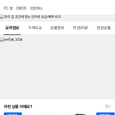
PC 캠
/
CMOS
/
32만화소
메뉴 네비게이션
요약정보
가격비교
상품정보
의견/리뷰
연관상품
이런 상품 어때요?
광고