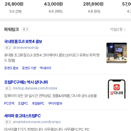
26,800
원
43,000
원
281,890
원
57,
5.0
(28)
4.6
(185)
4.8
(95)
4.
파워링크
가입신청
광고
국내정품 DJI 포켓4 콤보
droneview.shop
광고
휴대용 초고화질 DJI 포켓4 크리에이터 콤보 (브이로그 유튜브 최적 핸
드 짐벌)
포켓3 콤보
포켓3 기본
액세서리
조립PC구매는 역시 샵다나와
mshop.danawa.com/mobile
광고
컴퓨터의 모든 것! 실시간 견적상담, 정품&새제품, 다나와 공식쇼핑몰
PC견적
조립PC
게임용PC
무이자할부
세이퍼 중고데스트탑PC
smartstore.naver.com/bornpc
광고
리사이클IT기기, 피벗모니터, 사무용모니터, 사무용PC PC, PC