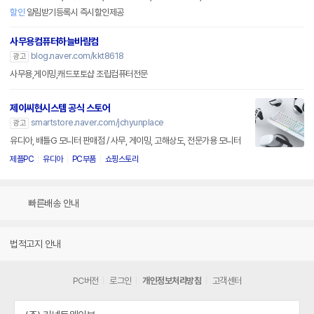
할인
알림받기등록시 즉시할인제공
사무용컴퓨터하늘바람컴
blog.naver.com/kkt8618
광고
사무용,게이밍,캐드포토샵 조립컴퓨터전문
제이씨현시스템 공식 스토어
smartstore.naver.com/jchyunplace
광고
유디아, 배틀G 모니터 판매점 / 사무, 게이밍, 고해상도, 전문가용 모니터
제플PC
유디아
PC부품
쇼핑스토리
빠른배송 안내
법적고지 안내
PC버전
로그인
개인정보처리방침
고객센터