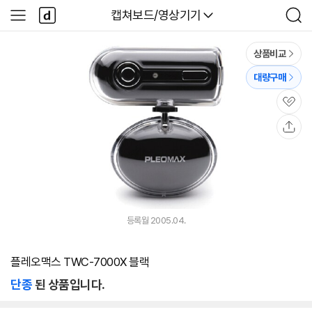
본문 바로가기
다
다나와
캡쳐보드/영상기기
사
검
나
이
색
와
드
메
메
상품비교
인
뉴
대량구매
관
심
공
유
등록월 2005.04.
플레오맥스 TWC-7000X 블랙
단종
된 상품입니다.