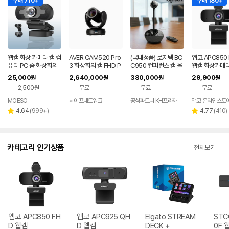
구매 710+
구매 180+
웹캠 화상 카메라 캠 컴
AVER CAM520 Pro
(국내정품) 로지텍 BC
앱코 APC850
퓨터 PC 줌 화상회의
3 화상회의 캠 FHD P
C950 컨퍼런스 캠 올
웹캠 화상카메라
USB W-PC200
TZ 카메라
인원 화상회의 카메라
화상회의 원격
25,000
2,640,000
380,000
29,900
원
원
원
원
스피커폰 마이크 리모
2,500원
무료
무료
무료
컨 포함 FHD
MOESO
세이프네트워크
공식파트너 KH프라자
앱코 온라인스토
네이버
페이
리
리
4.64
(
999+
)
4.77
(
410
)
별
별
뷰
뷰
점
점
수
수
카테고리 인기상품
전체보기
앱코 APC850 FH
앱코 APC925 QH
Elgato STREAM
STC
D 웹캠
D 웹캠
DECK +
0F 