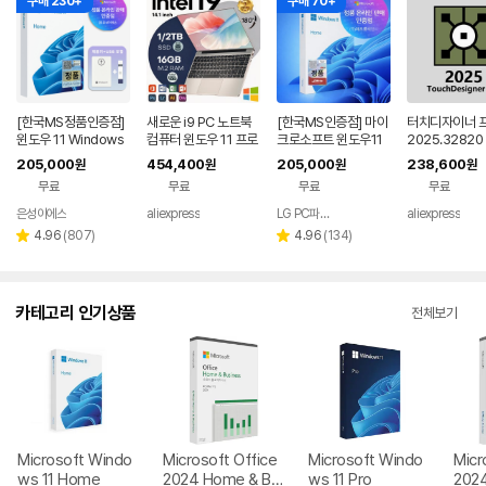
구매 230+
구매 70+
[한국MS정품인증점]
새로운 i9 PC 노트북
[한국MS인증점] 마이
터치디자이너 
윈도우 11 Windows
컴퓨터 윈도우 11 프로
크로소프트 윈도우11
2025.32820
Home FPP 처음사용
인텔 코어 i9 10980H
홈 Windows Home
새 버전으로 윈
205,000
454,400
205,000
238,600
원
원
원
원
자용 USB 영구 버전
K/N150 16GB 1TB
FPP 처음사용자용 한
텔/M1/M2/M
무료
무료
무료
무료
제품키 + EZPDF 번들
게이밍 노트북 듀얼밴
글 USB포함
를 지원합니다.
합본팩
드 WiFi 6 코어 노트북
은성이에스
aliexpress
LG PC파트너 해오름
aliexpress
네이버
네이버
페이
페이
리
리
4.96
(
807
)
4.96
(
134
)
별
별
뷰
뷰
점
점
수
수
카테고리 인기상품
전체보기
Microsoft Windo
Microsoft Office
Microsoft Windo
Micr
ws 11 Home
2024 Home & Bu
ws 11 Pro
202