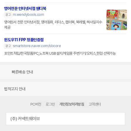
영어전문 인터넷서점 웬디북
m.wendybook.com
광고
영어원서 전문 인터넷서점, 영어동화, 리더스, 챕터북, 북레벨, 렉사일지수
제공
윈도우11 FPP 정품인증점
smartstore.naver.com/sbcore
광고
포인트적립/한국정품/PC,노트북 USB설치/게임용 주변기기/오피스,한컴 선택가능
빠른배송 안내
법적고지 안내
PC버전
로그인
개인정보처리방침
고객센터
(주) 커넥트웨이브