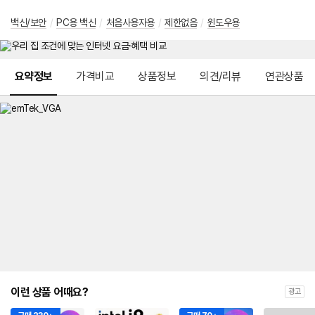
백신/보안
/
PC용 백신
/
처음사용자용
/
제한없음
/
윈도우용
메뉴 네비게이션
요약정보
가격비교
상품정보
의견/리뷰
연관상품
이런 상품 어때요?
광고