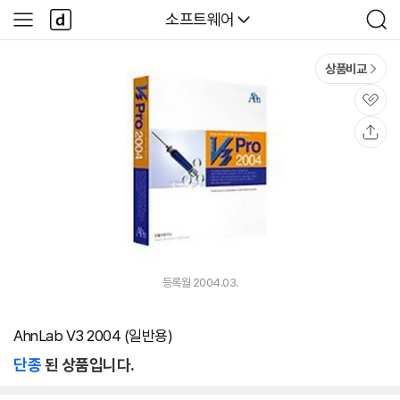
본문 바로가기
다
다나와
소프트웨어
사
검
나
이
색
와
드
메
메
상품비교
인
뉴
관
심
공
유
등록월 2004.03.
AhnLab V3 2004 (일반용)
단종
된 상품입니다.