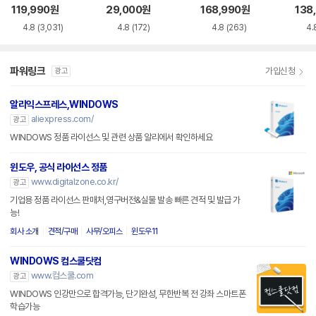
siness
119,990
원
29,000
원
168,990
원
138
4.8
(3,031)
4.8
(172)
4.8
(263)
4.
파워링크
가입신청
광고
알리익스프레스,WINDOWS
aliexpress.com/
광고
WINDOWS 정품 라이선스 및 관련 상품 알리에서 확인하세요
윈도우, 공식 라이선스 정품
www.digitalzone.co.kr/
광고
기업용 정품 라이선스 판매처,영구버전&실물 발송 빠른 견적 및 발급 가
능!
회사 소개
견적/구매
사무/오피스
윈도우11
WINDOWS 컴스쿨닷컴
www.컴스쿨.com
광고
WINDOWS 인강만으로 합격가능, 단기완성, 무한반복 전 강좌 스마트폰
학습가능