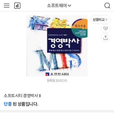
본문 바로가기
다
다나와
소프트웨어
사
검
나
이
색
와
드
메
메
상품비교
인
뉴
관
심
공
유
등록월 2002.10.
소프트시티 경영박사 II
단종
된 상품입니다.