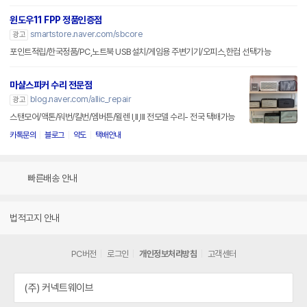
윈도우11 FPP 정품인증점
smartstore.naver.com/sbcore
광고
포인트적립/한국정품/PC,노트북 USB설치/게임용 주변기기/오피스,한컴 선택가능
마샬스피커 수리 전문점
blog.naver.com/allic_repair
광고
스탠모어/액톤/워번/킬번/엠버튼/윌렌 I,II,III 전모델 수리- 전국 택배가능
카톡문의
블로그
약도
택배안내
빠른배송 안내
법적고지 안내
PC버전
로그인
개인정보처리방침
고객센터
(주) 커넥트웨이브