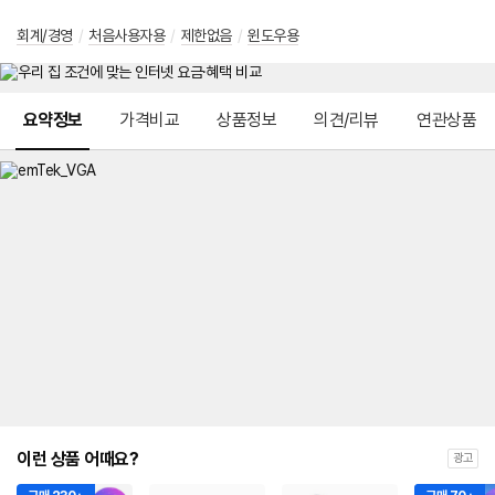
회계/경영
/
처음사용자용
/
제한없음
/
윈도우용
메뉴 네비게이션
요약정보
가격비교
상품정보
의견/리뷰
연관상품
이런 상품 어때요?
광고