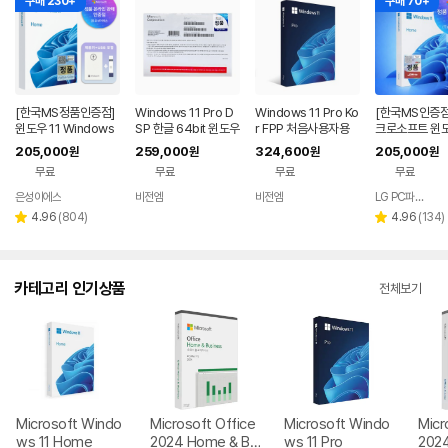
구매 230+
구매 70+
[한국MS정품인증점]
Windows 11 Pro D
Windows 11 Pro Ko
[한국MS인증점
윈도우 11 Windows
SP 한글 64bit 윈도우
r FPP 처음사용자용
크로소프트 윈도
Home FPP 처음사용
11 프로 DVD 설치 (재
윈도우11
홈 Windows 
205,000
259,000
324,600
205,000
원
원
원
원
자용 USB 영구 버전
설치불가)
FPP 처음사용
무료
무료
무료
무료
제품키 + EZPDF 번들
글 USB포함
합본팩
은성이에스
비전엠
비전엠
LG PC파트너 해오름
네이버
페이
리
리
4.96
(
804
)
4.96
(
134
)
별
별
뷰
뷰
점
점
수
수
카테고리 인기상품
전체보기
Microsoft Windo
Microsoft Office
Microsoft Windo
Micr
ws 11 Home
2024 Home & Bu
ws 11 Pro
202